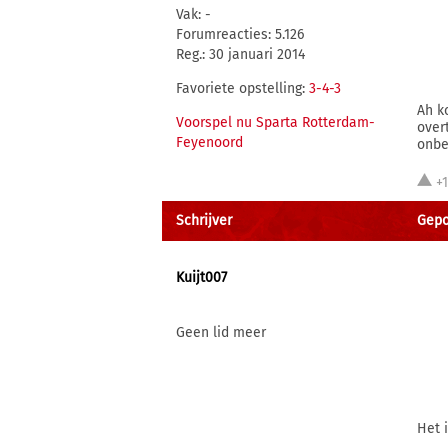
Vak: -
Forumreacties: 5.126
Reg.: 30 januari 2014
Favoriete opstelling:
3-4-3
Ah k
Voorspel nu Sparta Rotterdam-
over
Feyenoord
onbeg
+
Schrijver
Gepo
Kuijt007
Geen lid meer
Het 