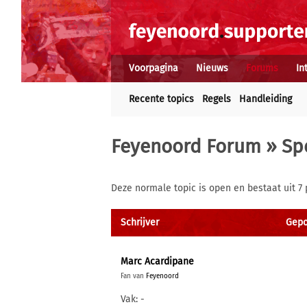
Voorpagina
Nieuws
Forums
In
Recente topics
Regels
Handleiding
Feyenoord Forum
»
Sp
Deze normale topic is open en bestaat uit 7 
Schrijver
Gepo
Marc Acardipane
Fan van
Feyenoord
Vak: -