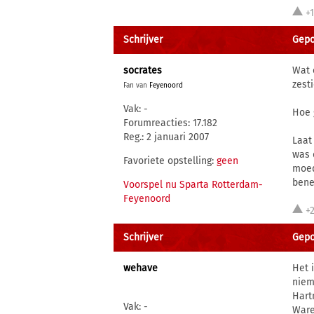
+
Schrijver
Gepo
socrates
Wat 
zesti
Fan van
Feyenoord
Vak: -
Hoe 
Forumreacties: 17.182
Reg.: 2 januari 2007
Laat 
was 
Favoriete opstelling:
geen
moed
bene
Voorspel nu Sparta Rotterdam-
Feyenoord
+
Schrijver
Gepo
wehave
Het 
niem
Hart
Vak: -
Ware