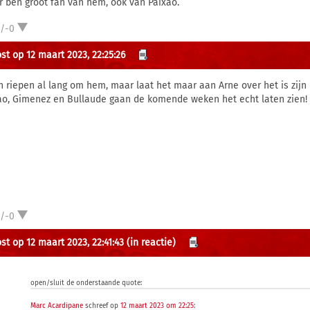
r ben groot fan van hem, ook van Paixao.
1/-0
st op 12 maart 2023, 22:25:26
n riepen al lang om hem, maar laat het maar aan Arne over het is zijn
ao, Gimenez en Bullaude gaan de komende weken het echt laten zien!
1/-0
st op 12 maart 2023, 22:41:43
(in reactie)
open/sluit de onderstaande quote:
Marc Acardipane
schreef op
12 maart 2023 om 22:25
: