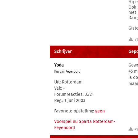
Hij 
Ook 
met 
Dan 
Gist
+
Schrijver
Gepo
Yoda
Gewo
45 m
Fan van
Feyenoord
is d
Uit: Rotterdam
maar
Vak: -
Forumreacties: 3.721
Reg.: 1 juni 2003
Favoriete opstelling:
geen
Voorspel nu Sparta Rotterdam-
Feyenoord
+