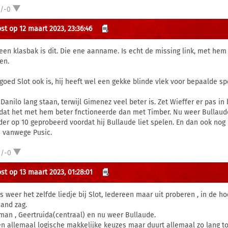
1/-0
st op 12 maart 2023, 23:36:46
een klasbak is dit. Die ene aanname. Is echt de missing link, met hem 
en.
goed Slot ook is, hij heeft wel een gekke blinde vlek voor bepaalde sp
Danilo lang staan, terwijl Gimenez veel beter is. Zet Wieffer er pas in bi
dat het met hem beter fnctioneerde dan met Timber. Nu weer Bullaude.
er op 10 geprobeerd voordat hij Bullaude liet spelen. En dan ook nog 
 vanwege Pusic.
2/-0
st op 13 maart 2023, 01:28:01
is weer het zelfde liedje bij Slot, Iedereen maar uit proberen , in de h
and zag.
man , Geertruida(centraal) en nu weer Bullaude.
n allemaal logische makkelijke keuzes maar duurt allemaal zo lang tot 