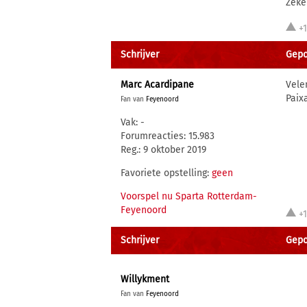
Zeke
+
Schrijver
Gepo
Marc Acardipane
Vele
Paix
Fan van
Feyenoord
Vak: -
Forumreacties: 15.983
Reg.: 9 oktober 2019
Favoriete opstelling:
geen
Voorspel nu Sparta Rotterdam-
Feyenoord
+
Schrijver
Gepo
Willykment
Fan van
Feyenoord