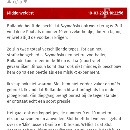
+1/-0
MIddenveldert
10-03-2023 10:22:56
Bullaude heeft de 'pech' dat Szymański ook weer terug is. Zelf
vind ik de Pool als nummer 10 een zekerheidje; die zou bij mij
vrijwel altijd de voorkeur krijgen.
Ze zijn twee totaal verschillende types. Tot aan het
strafschopgebied is Szymański een betere voetballer,
Bullaude komt meer ín de 16 en is daar(door) veel
gevaarlijker. Dilrosun komt daar ook niet minder, ik beschouw
hem op 10 een beetje als een mislukt experiment.
Ik snap ook niet waarom Slot hem niet eerder, vaker en méér
gebruikt. Ik vind dat Bullaude echt wat bréngt als hij in de
ploeg komt. Zijn diepgang brengt onrust bij de tegenstander,
er ontstaat echt een soort pressie.
Het gaat ook om koppeltjes, de nummer 9 en 10 moeten
elkaar aanvoelen en aanvullen. Slot heeft het weleens gehad
over de 'klik' tussen Danilo en Dilrosun. WEllicht dat Slot