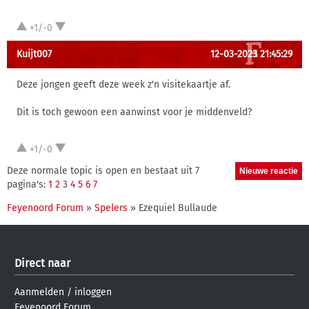
+1/-0
Kuijt007
12-03-2023 21:45:29
Deze jongen geeft deze week z'n visitekaartje af.
Dit is toch gewoon een aanwinst voor je middenveld?
+1/-0
Deze normale topic is open en bestaat uit 7
pagina's:
1
2
3
4
5
6
7
Feyenoord Forum
»
Spelers
» Ezequiel Bullaude
Direct naar
Aanmelden
/
inloggen
Feyenoord Forum