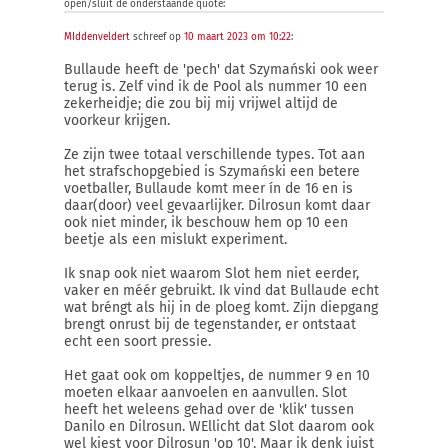
open/sluit de onderstaande quote:
MIddenveldert
schreef op
10 maart 2023 om 10:22
:
Bullaude heeft de 'pech' dat Szymański ook weer
terug is. Zelf vind ik de Pool als nummer 10 een
zekerheidje; die zou bij mij vrijwel altijd de
voorkeur krijgen.
Ze zijn twee totaal verschillende types. Tot aan
het strafschopgebied is Szymański een betere
voetballer, Bullaude komt meer ín de 16 en is
daar(door) veel gevaarlijker. Dilrosun komt daar
ook niet minder, ik beschouw hem op 10 een
beetje als een mislukt experiment.
Ik snap ook niet waarom Slot hem niet eerder,
vaker en méér gebruikt. Ik vind dat Bullaude echt
wat bréngt als hij in de ploeg komt. Zijn diepgang
brengt onrust bij de tegenstander, er ontstaat
echt een soort pressie.
Het gaat ook om koppeltjes, de nummer 9 en 10
moeten elkaar aanvoelen en aanvullen. Slot
heeft het weleens gehad over de 'klik' tussen
Danilo en Dilrosun. WEllicht dat Slot daarom ook
wel kiest voor Dilrosun 'op 10'. Maar ik denk juist