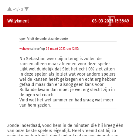
+1/-0
Willykment
03-03-2023 15:36:49
open/sluit de onderstaande quote:
wehave
schreef op
03 maart 2023 om 12:52
:
Nu Sebastian weer bijna terug is zullen de
kansen alleen maar afnemen voor deze speler.
Lijkt wel duidelijk dat Slot het echt 0% ziet zitten
in deze speler, als je ziet wat voor andere spelers
wel de kansen heeft gekregen en echt erg hebben
gefaald maar dan er alsnog geen kans voor
Bullaude kwam dan moet je wel erg slecht zijn in
de ogen vd coach.
Vind wel het wel jammer en had graag wat meer
van hem gezien.
Zonde inderdaad, vond hem in de minuten die hij kreeg één
van onze beste spelers eigenlijk. Heel vreemd dat hij zo
weinig minuten krijgt, duidt inderdaad op een gebrek aan