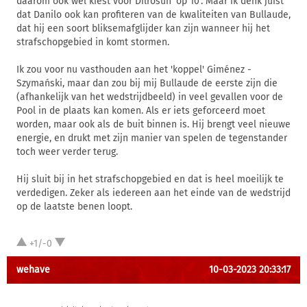
daarom ook wel kiest voor Dilrosun 'op 10'. Maar ik denk juist
dat Danilo ook kan profiteren van de kwaliteiten van Bullaude,
dat hij een soort bliksemafglijder kan zijn wanneer hij het
strafschopgebied in komt stormen.
Ik zou voor nu vasthouden aan het 'koppel' Giménez -
Szymański, maar dan zou bij mij Bullaude de eerste zijn die
(afhankelijk van het wedstrijdbeeld) in veel gevallen voor de
Pool in de plaats kan komen. Als er iets geforceerd moet
worden, maar ook als de buit binnen is. Hij brengt veel nieuwe
energie, en drukt met zijn manier van spelen de tegenstander
toch weer verder terug.
Hij sluit bij in het strafschopgebied en dat is heel moeilijk te
verdedigen. Zeker als iedereen aan het einde van de wedstrijd
op de laatste benen loopt.
+1/-0
wehave
10-03-2023 20:33:17