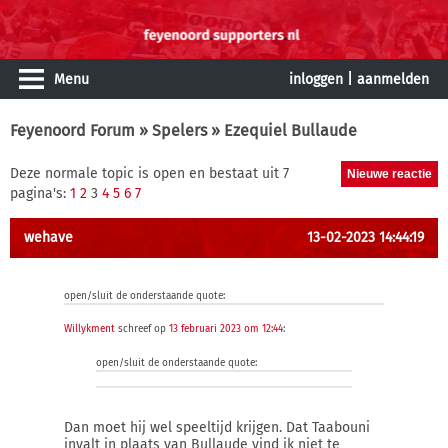
Menu
inloggen
|
aanmelden
Feyenoord Forum
»
Spelers
» Ezequiel Bullaude
Deze normale topic is open en bestaat uit 7
pagina's:
1
2
3
4
5
6
7
wehave
13-02-2023 14:44:19
open/sluit de onderstaande quote:
Willykment
schreef op
13 februari 2023 om 12:44
:
open/sluit de onderstaande quote:
Dan moet hij wel speeltijd krijgen. Dat Taabouni
invalt in plaats van Bullaude vind ik niet te