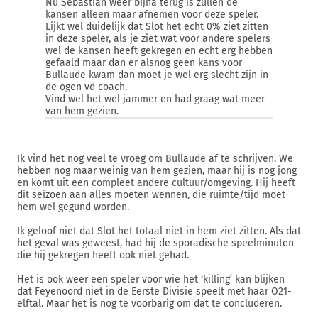
Nu Sebastian weer bijna terug is zullen de
kansen alleen maar afnemen voor deze speler.
Lijkt wel duidelijk dat Slot het echt 0% ziet zitten
in deze speler, als je ziet wat voor andere spelers
wel de kansen heeft gekregen en echt erg hebben
gefaald maar dan er alsnog geen kans voor
Bullaude kwam dan moet je wel erg slecht zijn in
de ogen vd coach.
Vind wel het wel jammer en had graag wat meer
van hem gezien.
Ik vind het nog veel te vroeg om Bullaude af te schrijven. We
hebben nog maar weinig van hem gezien, maar hij is nog jong
en komt uit een compleet andere cultuur/omgeving. Hij heeft
dit seizoen aan alles moeten wennen, die ruimte/tijd moet
hem wel gegund worden.
Ik geloof niet dat Slot het totaal niet in hem ziet zitten. Als dat
het geval was geweest, had hij de sporadische speelminuten
die hij gekregen heeft ook niet gehad.
Het is ook weer een speler voor wie het ‘killing’ kan blijken
dat Feyenoord niet in de Eerste Divisie speelt met haar O21-
elftal. Maar het is nog te voorbarig om dat te concluderen.