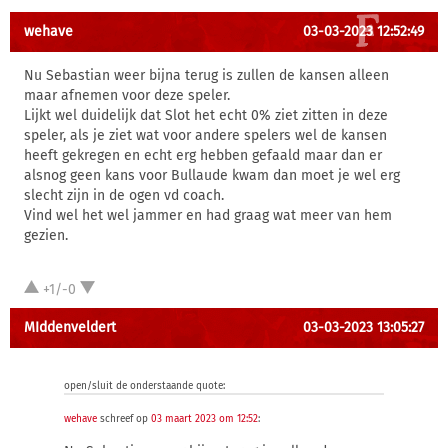
wehave
03-03-2023 12:52:49
Nu Sebastian weer bijna terug is zullen de kansen alleen
maar afnemen voor deze speler.
Lijkt wel duidelijk dat Slot het echt 0% ziet zitten in deze
speler, als je ziet wat voor andere spelers wel de kansen
heeft gekregen en echt erg hebben gefaald maar dan er
alsnog geen kans voor Bullaude kwam dan moet je wel erg
slecht zijn in de ogen vd coach.
Vind wel het wel jammer en had graag wat meer van hem
gezien.
+1/-0
MIddenveldert
03-03-2023 13:05:27
open/sluit de onderstaande quote:
wehave
schreef op
03 maart 2023 om 12:52
: