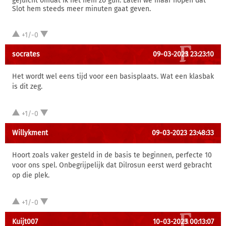
gejuicht omdat ik het hem zo gun. Laten we maar hopen dat
Slot hem steeds meer minuten gaat geven.
+1/-0
socrates
09-03-2023 23:23:10
Het wordt wel eens tijd voor een basisplaats. Wat een klasbak
is dit zeg.
+1/-0
Willykment
09-03-2023 23:48:33
Hoort zoals vaker gesteld in de basis te beginnen, perfecte 10
voor ons spel. Onbegrijpelijk dat Dilrosun eerst werd gebracht
op die plek.
+1/-0
Kuijt007
10-03-2023 00:13:07