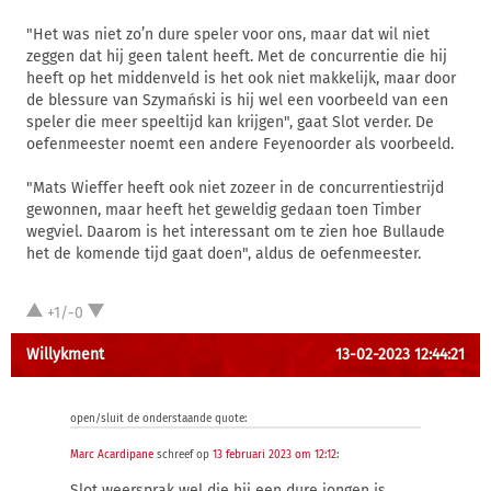
"Het was niet zo’n dure speler voor ons, maar dat wil niet
zeggen dat hij geen talent heeft. Met de concurrentie die hij
heeft op het middenveld is het ook niet makkelijk, maar door
de blessure van Szymański is hij wel een voorbeeld van een
speler die meer speeltijd kan krijgen", gaat Slot verder. De
oefenmeester noemt een andere Feyenoorder als voorbeeld.
"Mats Wieffer heeft ook niet zozeer in de concurrentiestrijd
gewonnen, maar heeft het geweldig gedaan toen Timber
wegviel. Daarom is het interessant om te zien hoe Bullaude
het de komende tijd gaat doen", aldus de oefenmeester.
+1/-0
Willykment
13-02-2023 12:44:21
open/sluit de onderstaande quote:
Marc Acardipane
schreef op
13 februari 2023 om 12:12
:
Slot weersprak wel die hij een dure jongen is.