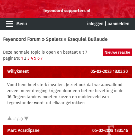
Menu
inloggen
|
aanmelden
Feyenoord Forum
»
Spelers
» Ezequiel Bullaude
Deze normale topic is open en bestaat uit 7
pagina's:
1
2
3
4
5
6
7
Willykment
05-02-2023 18:03:20
Vond hem heel sterk invallen. Je ziet ook dat we aanvallend
zoveel meer dreiging krijgen door een betere bezetting in de
16. Tegenstanders moeten kiezen en middenveld van
tegenstander wordt uit elkaar getrokken.
+1/-0
Marc Acardipane
05-02-2023 18:15:16