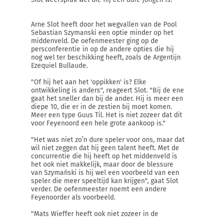
Arne Slot heeft door het wegvallen van de Pool
Sebastian Szymanski een optie minder op het
middenveld. De oefenmeester ging op de
persconferentie in op de andere opties die hij
nog wel ter beschikking heeft, zoals de Argentijn
Ezequiel Bullaude.
"Of hij het aan het 'oppikken' is? Elke
ontwikkeling is anders", reageert Slot. "Bij de ene
gaat het sneller dan bij de ander. Hij is meer een
diepe 10, die er in de zestien bij moet komen.
Meer een type Guus Til. Het is niet zozeer dat dit
voor Feyenoord een hele grote aankoop is."
"Het was niet zo’n dure speler voor ons, maar dat
wil niet zeggen dat hij geen talent heeft. Met de
concurrentie die hij heeft op het middenveld is
het ook niet makkelijk, maar door de blessure
van Szymański is hij wel een voorbeeld van een
speler die meer speeltijd kan krijgen", gaat Slot
verder. De oefenmeester noemt een andere
Feyenoorder als voorbeeld.
"Mats Wieffer heeft ook niet zozeer in de