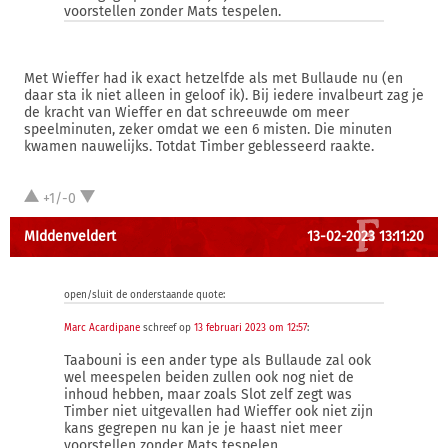
voorstellen zonder Mats tespelen.
Met Wieffer had ik exact hetzelfde als met Bullaude nu (en
daar sta ik niet alleen in geloof ik). Bij iedere invalbeurt zag je
de kracht van Wieffer en dat schreeuwde om meer
speelminuten, zeker omdat we een 6 misten. Die minuten
kwamen nauwelijks. Totdat Timber geblesseerd raakte.
+1/-0
MIddenveldert
13-02-2023 13:11:20
open/sluit de onderstaande quote:
Marc Acardipane
schreef op
13 februari 2023 om 12:57
:
Taabouni is een ander type als Bullaude zal ook
wel meespelen beiden zullen ook nog niet de
inhoud hebben, maar zoals Slot zelf zegt was
Timber niet uitgevallen had Wieffer ook niet zijn
kans gegrepen nu kan je je haast niet meer
voorstellen zonder Mats tespelen.