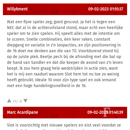
Willykment
09-02-2023 01:10:37
Wat een fijne speler zeg, goed gescout. Ja het is tegen een
NEC dat al in de achteruitstand stond, maar echt een heerlijke
speler om te zien spelen. Hij speelt alles met de intentie om
te scoren. Snelle combinaties, één keer raken, constant
diepgang en variatie in z'n loopacties, en zijn positionering in
de 16 doet me denken aan die van Til. Voortdurend stond hij
op de juiste plek. Beetje pech bij de afronding met die bal op
de hand van Sandler en dat die keeper de avond van z'n leven
keept. Ik zou hem graag hele wedstrijden in actie zien, want
het is mij een raadsel waarom Slot hem tot nu toe zo weinig
heeft gebruikt. Ideale 10 voor zijn type spel en ook iemand
met een hoge handelingssnelheid in de 16.
+1/-0
Marc Acardipane
09-02-2023 01:40:39
Slot is voorzichtig met nieuwe spelers en eist veel voordat ze