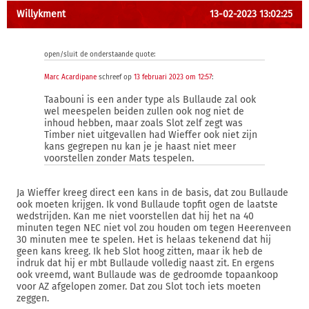
Willykment
13-02-2023 13:02:25
open/sluit de onderstaande quote:
Marc Acardipane
schreef op
13 februari 2023 om 12:57
:
Taabouni is een ander type als Bullaude zal ook
wel meespelen beiden zullen ook nog niet de
inhoud hebben, maar zoals Slot zelf zegt was
Timber niet uitgevallen had Wieffer ook niet zijn
kans gegrepen nu kan je je haast niet meer
voorstellen zonder Mats tespelen.
Ja Wieffer kreeg direct een kans in de basis, dat zou Bullaude
ook moeten krijgen. Ik vond Bullaude topfit ogen de laatste
wedstrijden. Kan me niet voorstellen dat hij het na 40
minuten tegen NEC niet vol zou houden om tegen Heerenveen
30 minuten mee te spelen. Het is helaas tekenend dat hij
geen kans kreeg. Ik heb Slot hoog zitten, maar ik heb de
indruk dat hij er mbt Bullaude volledig naast zit. En ergens
ook vreemd, want Bullaude was de gedroomde topaankoop
voor AZ afgelopen zomer. Dat zou Slot toch iets moeten
zeggen.