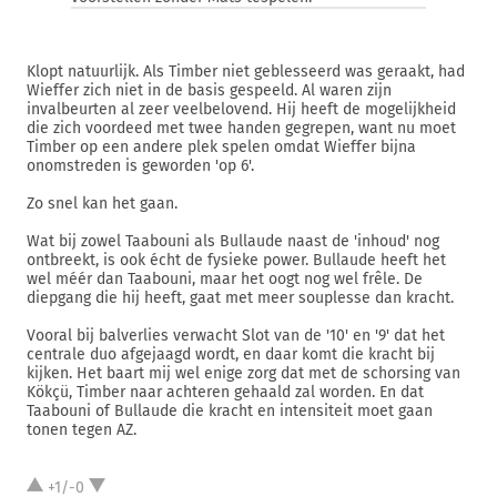
Klopt natuurlijk. Als Timber niet geblesseerd was geraakt, had
Wieffer zich niet in de basis gespeeld. Al waren zijn
invalbeurten al zeer veelbelovend. Hij heeft de mogelijkheid
die zich voordeed met twee handen gegrepen, want nu moet
Timber op een andere plek spelen omdat Wieffer bijna
onomstreden is geworden 'op 6'.
Zo snel kan het gaan.
Wat bij zowel Taabouni als Bullaude naast de 'inhoud' nog
ontbreekt, is ook écht de fysieke power. Bullaude heeft het
wel méér dan Taabouni, maar het oogt nog wel frêle. De
diepgang die hij heeft, gaat met meer souplesse dan kracht.
Vooral bij balverlies verwacht Slot van de '10' en '9' dat het
centrale duo afgejaagd wordt, en daar komt die kracht bij
kijken. Het baart mij wel enige zorg dat met de schorsing van
Kökçü, Timber naar achteren gehaald zal worden. En dat
Taabouni of Bullaude die kracht en intensiteit moet gaan
tonen tegen AZ.
+1/-0