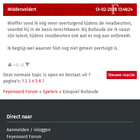
MIddenveldert
13-02-2023 13:46:24
Wieffer vond ik nóg meer overtuigend tijdens de invalbeurten,
voordat hij in de basis terechtkwam. Bij Bullaude zie ik naast
zijn talent, tijdens invalbeurten ook wat er nog aan ontbreekt.
Ik begrijp wel waarom Slot nog niet geheel overtuigd is.
+1/-0
Deze normale topic is open en bestaat uit 7
pagina's:
1
2
3
4
5
6
7
Feyenoord Forum
»
Spelers
» Ezequiel Bullaude
Direct naar
Aanmelden
/
inloggen
Feyenoord Forum