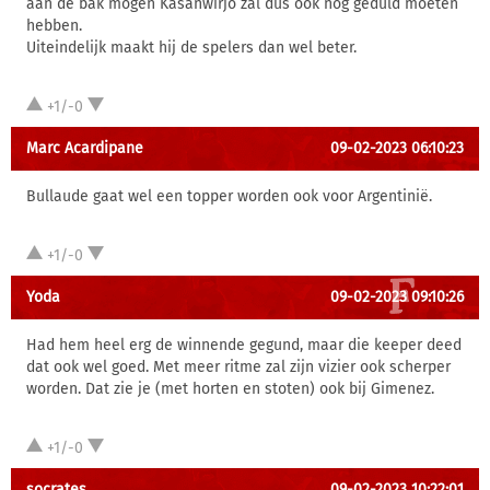
aan de bak mogen Kasanwirjo zal dus ook nog geduld moeten
hebben.
Uiteindelijk maakt hij de spelers dan wel beter.
+1/-0
Marc Acardipane
09-02-2023 06:10:23
Bullaude gaat wel een topper worden ook voor Argentinië.
+1/-0
Yoda
09-02-2023 09:10:26
Had hem heel erg de winnende gegund, maar die keeper deed
dat ook wel goed. Met meer ritme zal zijn vizier ook scherper
worden. Dat zie je (met horten en stoten) ook bij Gimenez.
+1/-0
socrates
09-02-2023 10:22:01