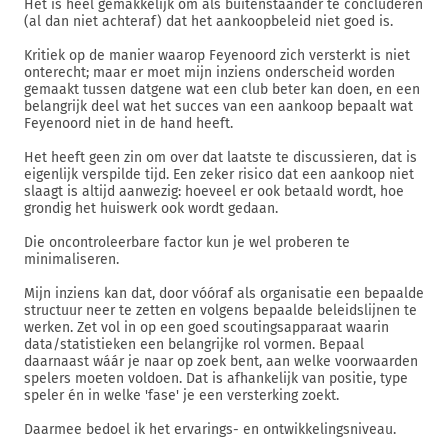
Het is heel gemakkelijk om als buitenstaander te concluderen
(al dan niet achteraf) dat het aankoopbeleid niet goed is.
Kritiek op de manier waarop Feyenoord zich versterkt is niet
onterecht; maar er moet mijn inziens onderscheid worden
gemaakt tussen datgene wat een club beter kan doen, en een
belangrijk deel wat het succes van een aankoop bepaalt wat
Feyenoord niet in de hand heeft.
Het heeft geen zin om over dat laatste te discussieren, dat is
eigenlijk verspilde tijd. Een zeker risico dat een aankoop niet
slaagt is altijd aanwezig: hoeveel er ook betaald wordt, hoe
grondig het huiswerk ook wordt gedaan.
Die oncontroleerbare factor kun je wel proberen te
minimaliseren.
Mijn inziens kan dat, door vóóraf als organisatie een bepaalde
structuur neer te zetten en volgens bepaalde beleidslijnen te
werken. Zet vol in op een goed scoutingsapparaat waarin
data/statistieken een belangrijke rol vormen. Bepaal
daarnaast wáár je naar op zoek bent, aan welke voorwaarden
spelers moeten voldoen. Dat is afhankelijk van positie, type
speler én in welke 'fase' je een versterking zoekt.
Daarmee bedoel ik het ervarings- en ontwikkelingsniveau.