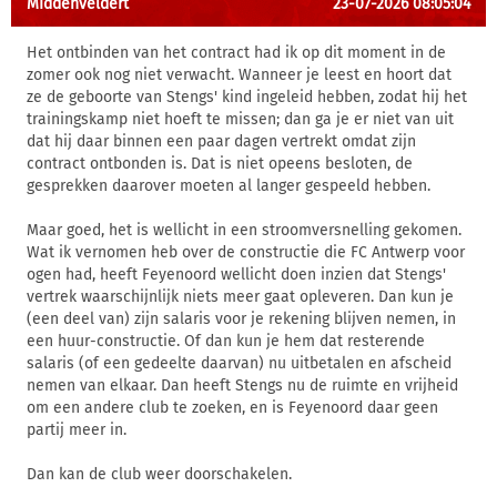
MIddenveldert
23-07-2026 08:05:04
Het ontbinden van het contract had ik op dit moment in de
zomer ook nog niet verwacht. Wanneer je leest en hoort dat
ze de geboorte van Stengs' kind ingeleid hebben, zodat hij het
trainingskamp niet hoeft te missen; dan ga je er niet van uit
dat hij daar binnen een paar dagen vertrekt omdat zijn
contract ontbonden is. Dat is niet opeens besloten, de
gesprekken daarover moeten al langer gespeeld hebben.
Maar goed, het is wellicht in een stroomversnelling gekomen.
Wat ik vernomen heb over de constructie die FC Antwerp voor
ogen had, heeft Feyenoord wellicht doen inzien dat Stengs'
vertrek waarschijnlijk niets meer gaat opleveren. Dan kun je
(een deel van) zijn salaris voor je rekening blijven nemen, in
een huur-constructie. Of dan kun je hem dat resterende
salaris (of een gedeelte daarvan) nu uitbetalen en afscheid
nemen van elkaar. Dan heeft Stengs nu de ruimte en vrijheid
om een andere club te zoeken, en is Feyenoord daar geen
partij meer in.
Dan kan de club weer doorschakelen.