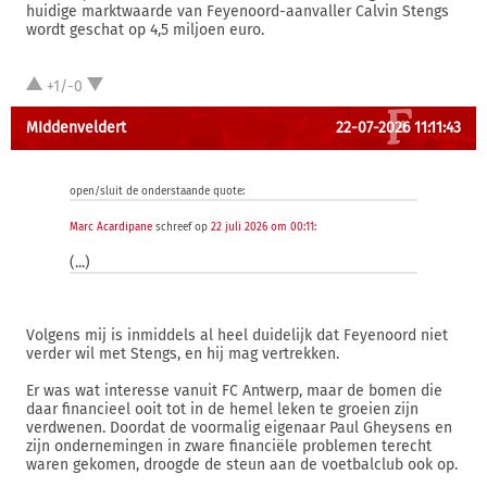
huidige marktwaarde van Feyenoord-aanvaller Calvin Stengs
wordt geschat op 4,5 miljoen euro.
+1/-0
MIddenveldert
22-07-2026 11:11:43
open/sluit de onderstaande quote:
Marc Acardipane
schreef op
22 juli 2026 om 00:11
:
(...)
Volgens mij is inmiddels al heel duidelijk dat Feyenoord niet
verder wil met Stengs, en hij mag vertrekken.
Er was wat interesse vanuit FC Antwerp, maar de bomen die
daar financieel ooit tot in de hemel leken te groeien zijn
verdwenen. Doordat de voormalig eigenaar Paul Gheysens en
zijn ondernemingen in zware financiële problemen terecht
waren gekomen, droogde de steun aan de voetbalclub ook op.