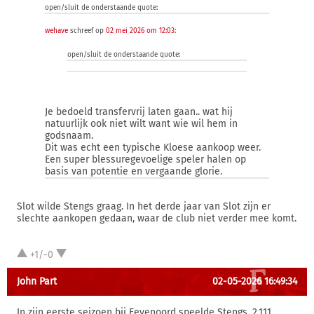
open/sluit de onderstaande quote:
wehave
schreef op
02 mei 2026 om 12:03
:
open/sluit de onderstaande quote:
Je bedoeld transfervrij laten gaan.. wat hij
natuurlijk ook niet wilt want wie wil hem in
godsnaam.
Dit was echt een typische Kloese aankoop weer.
Een super blessuregevoelige speler halen op
basis van potentie en vergaande glorie.
Slot wilde Stengs graag. In het derde jaar van Slot zijn er
slechte aankopen gedaan, waar de club niet verder mee komt.
+1/-0
John Part
02-05-2026 16:49:34
In zijn eerste seizoen bij Feyenoord speelde Stengs, 2.111