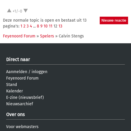
+1/-0
Deze normale topic is open en bestaat uit 13
pagina's:
1
2
3
4
...
8
9
10
11
12
13
Feyenoord Forum
»
Spelers
» Calvin Stengs
Direct naar
Aanmelden
/
inloggen
Feyenoord Forum
Stand
Kalender
E-zine (nieuwsbrief)
Nieuwsarchief
Over ons
Voor webmasters