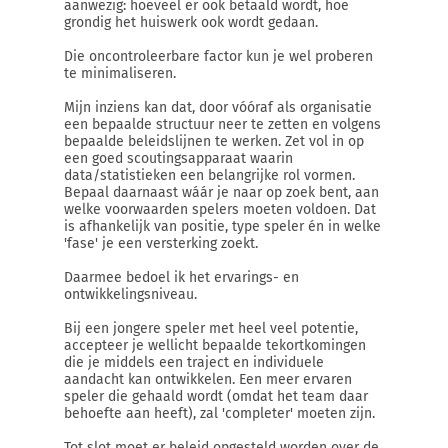
aanwezig: hoeveel er ook betaald wordt, hoe
grondig het huiswerk ook wordt gedaan.
Die oncontroleerbare factor kun je wel proberen
te minimaliseren.
Mijn inziens kan dat, door vóóraf als organisatie
een bepaalde structuur neer te zetten en volgens
bepaalde beleidslijnen te werken. Zet vol in op
een goed scoutingsapparaat waarin
data/statistieken een belangrijke rol vormen.
Bepaal daarnaast wáár je naar op zoek bent, aan
welke voorwaarden spelers moeten voldoen. Dat
is afhankelijk van positie, type speler én in welke
'fase' je een versterking zoekt.
Daarmee bedoel ik het ervarings- en
ontwikkelingsniveau.
Bij een jongere speler met heel veel potentie,
accepteer je wellicht bepaalde tekortkomingen
die je middels een traject en individuele
aandacht kan ontwikkelen. Een meer ervaren
speler die gehaald wordt (omdat het team daar
behoefte aan heeft), zal 'completer' moeten zijn.
Tot slot moet er beleid opgesteld worden over de