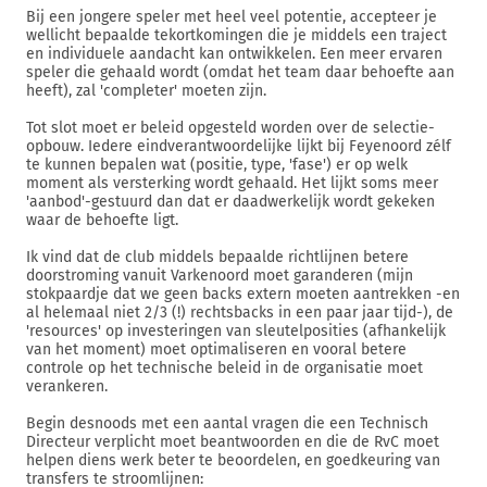
Bij een jongere speler met heel veel potentie, accepteer je
wellicht bepaalde tekortkomingen die je middels een traject
en individuele aandacht kan ontwikkelen. Een meer ervaren
speler die gehaald wordt (omdat het team daar behoefte aan
heeft), zal 'completer' moeten zijn.
Tot slot moet er beleid opgesteld worden over de selectie-
opbouw. Iedere eindverantwoordelijke lijkt bij Feyenoord zélf
te kunnen bepalen wat (positie, type, 'fase') er op welk
moment als versterking wordt gehaald. Het lijkt soms meer
'aanbod'-gestuurd dan dat er daadwerkelijk wordt gekeken
waar de behoefte ligt.
Ik vind dat de club middels bepaalde richtlijnen betere
doorstroming vanuit Varkenoord moet garanderen (mijn
stokpaardje dat we geen backs extern moeten aantrekken -en
al helemaal niet 2/3 (!) rechtsbacks in een paar jaar tijd-), de
'resources' op investeringen van sleutelposities (afhankelijk
van het moment) moet optimaliseren en vooral betere
controle op het technische beleid in de organisatie moet
verankeren.
Begin desnoods met een aantal vragen die een Technisch
Directeur verplicht moet beantwoorden en die de RvC moet
helpen diens werk beter te beoordelen, en goedkeuring van
transfers te stroomlijnen: