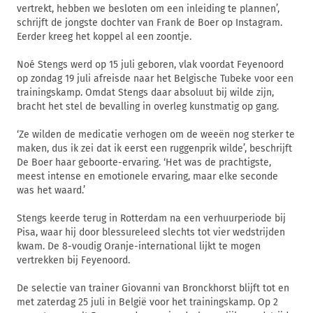
vertrekt, hebben we besloten om een inleiding te plannen’,
schrijft de jongste dochter van Frank de Boer op Instagram.
Eerder kreeg het koppel al een zoontje.
Noé Stengs werd op 15 juli geboren, vlak voordat Feyenoord
op zondag 19 juli afreisde naar het Belgische Tubeke voor een
trainingskamp. Omdat Stengs daar absoluut bij wilde zijn,
bracht het stel de bevalling in overleg kunstmatig op gang.
‘Ze wilden de medicatie verhogen om de weeën nog sterker te
maken, dus ik zei dat ik eerst een ruggenprik wilde’, beschrijft
De Boer haar geboorte-ervaring. ‘Het was de prachtigste,
meest intense en emotionele ervaring, maar elke seconde
was het waard.’
Stengs keerde terug in Rotterdam na een verhuurperiode bij
Pisa, waar hij door blessureleed slechts tot vier wedstrijden
kwam. De 8-voudig Oranje-international lijkt te mogen
vertrekken bij Feyenoord.
De selectie van trainer Giovanni van Bronckhorst blijft tot en
met zaterdag 25 juli in België voor het trainingskamp. Op 2