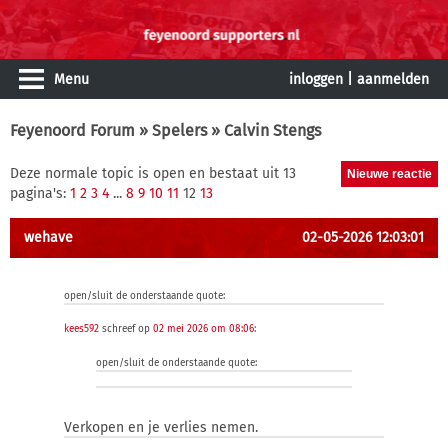
Menu
inloggen
|
aanmelden
Feyenoord Forum
»
Spelers
» Calvin Stengs
Deze normale topic is open en bestaat uit 13
pagina's:
1
2
3
4
...
8
9
10
11
12
13
wehave
02-05-2026 12:03:01
open/sluit de onderstaande quote:
kees592
schreef op
02 mei 2026 om 08:06
:
open/sluit de onderstaande quote:
Verkopen en je verlies nemen.