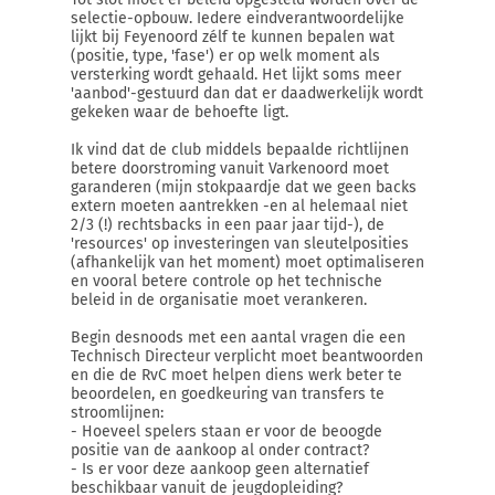
selectie-opbouw. Iedere eindverantwoordelijke
lijkt bij Feyenoord zélf te kunnen bepalen wat
(positie, type, 'fase') er op welk moment als
versterking wordt gehaald. Het lijkt soms meer
'aanbod'-gestuurd dan dat er daadwerkelijk wordt
gekeken waar de behoefte ligt.
Ik vind dat de club middels bepaalde richtlijnen
betere doorstroming vanuit Varkenoord moet
garanderen (mijn stokpaardje dat we geen backs
extern moeten aantrekken -en al helemaal niet
2/3 (!) rechtsbacks in een paar jaar tijd-), de
'resources' op investeringen van sleutelposities
(afhankelijk van het moment) moet optimaliseren
en vooral betere controle op het technische
beleid in de organisatie moet verankeren.
Begin desnoods met een aantal vragen die een
Technisch Directeur verplicht moet beantwoorden
en die de RvC moet helpen diens werk beter te
beoordelen, en goedkeuring van transfers te
stroomlijnen:
- Hoeveel spelers staan er voor de beoogde
positie van de aankoop al onder contract?
- Is er voor deze aankoop geen alternatief
beschikbaar vanuit de jeugdopleiding?