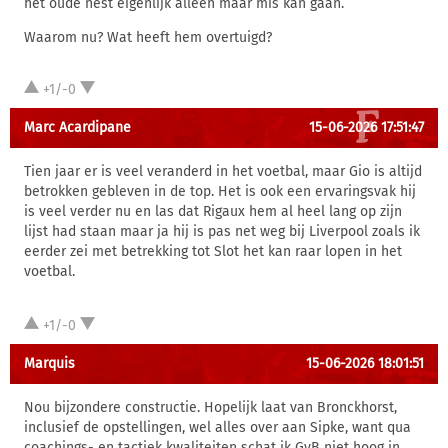
het oude nest eigenlijk alleen maar mis kan gaan.
Waarom nu? Wat heeft hem overtuigd?
+1/-0
Marc Acardipane
15-06-2026 17:51:47
Tien jaar er is veel veranderd in het voetbal, maar Gio is altijd
betrokken gebleven in de top. Het is ook een ervaringsvak hij
is veel verder nu en las dat Rigaux hem al heel lang op zijn
lijst had staan maar ja hij is pas net weg bij Liverpool zoals ik
eerder zei met betrekking tot Slot het kan raar lopen in het
voetbal.
+1/-0
Marquis
15-06-2026 18:01:51
Nou bijzondere constructie. Hopelijk laat van Bronckhorst,
inclusief de opstellingen, wel alles over aan Sipke, want qua
coachings- en tactiek kwaliteiten schat ik GvB niet hoog in.