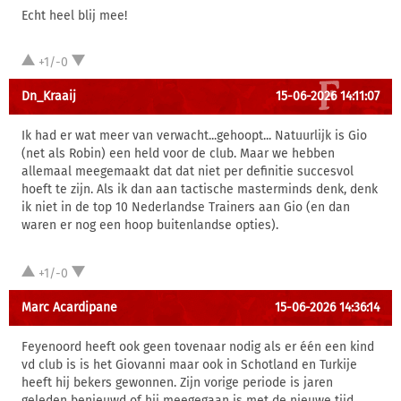
Echt heel blij mee!
+1/-0
Dn_Kraaij
15-06-2026 14:11:07
Ik had er wat meer van verwacht...gehoopt... Natuurlijk is Gio
(net als Robin) een held voor de club. Maar we hebben
allemaal meegemaakt dat dat niet per definitie succesvol
hoeft te zijn. Als ik dan aan tactische masterminds denk, denk
ik niet in de top 10 Nederlandse Trainers aan Gio (en dan
waren er nog een hoop buitenlandse opties).
+1/-0
Marc Acardipane
15-06-2026 14:36:14
Feyenoord heeft ook geen tovenaar nodig als er één een kind
vd club is is het Giovanni maar ook in Schotland en Turkije
heeft hij bekers gewonnen. Zijn vorige periode is jaren
geleden benieuwd of hij meegegaan is met de nieuwe tijd.