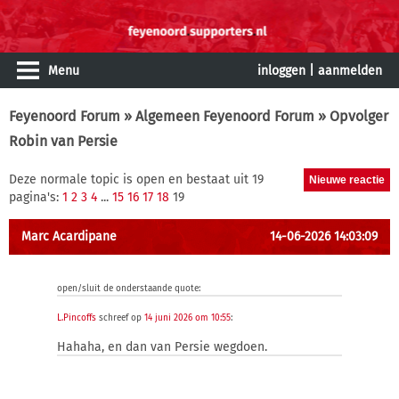
Menu
inloggen
|
aanmelden
Feyenoord Forum
»
Algemeen Feyenoord Forum
» Opvolger
Robin van Persie
Deze normale topic is open en bestaat uit 19
pagina's:
1
2
3
4
...
15
16
17
18
19
Marc Acardipane
14-06-2026 14:03:09
open/sluit de onderstaande quote:
L.Pincoffs
schreef op
14 juni 2026 om 10:55
:
Hahaha, en dan van Persie wegdoen.