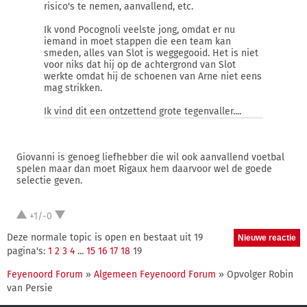
risico's te nemen, aanvallend, etc.
Ik vond Pocognoli veelste jong, omdat er nu
iemand in moet stappen die een team kan
smeden, alles van Slot is weggegooid. Het is niet
voor niks dat hij op de achtergrond van Slot
werkte omdat hij de schoenen van Arne niet eens
mag strikken.
Ik vind dit een ontzettend grote tegenvaller....
Giovanni is genoeg liefhebber die wil ook aanvallend voetbal
spelen maar dan moet Rigaux hem daarvoor wel de goede
selectie geven.
+1/-0
Deze normale topic is open en bestaat uit 19
pagina's:
1
2
3
4
...
15
16
17
18
19
Feyenoord Forum
»
Algemeen Feyenoord Forum
» Opvolger Robin
van Persie