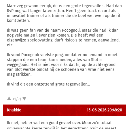
Marc zeg gewoon eerlijk, dit is een grote tegenvaller... Had dan
RvP nog wat langer laten zitten. Heeft geen track record als
innovatief trainer of als trainer die de boel wel even op de rit
komt zetten.
Ik was geen fan van de naam Pocognoli, maar die had ik dan
nog vele malen liever zien komen. Die heeft wel een
eigenwijze spelopvatting, durft risico's te nemen, aanvallend,
etc.
Ik vond Pocognoli veelste jong, omdat er nu iemand in moet
stappen die een team kan smeden, alles van Slot is
weggegooid. Het is niet voor niks dat hij op de achtergrond
van Slot werkte omdat hij de schoenen van Arne niet eens
mag strikken.
Ik vind dit een ontzettend grote tegenvaller....
+1/-1
Knakkie
15-06-2026 20:48:20
Ik niet, heb er wel een goed gevoel over. Mooi zo’n totaal
onverwachte keuze terwijl in het geruchtencircuit de meest