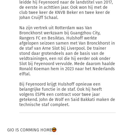
leidde hij Feyenoord naar de landstitel van 2017,
de eerste in achttien jaar. Ook won hij met de
club twee keer de KNVB Beker en twee keer de
Johan Cruijff Schaal.
Na zijn vertrek uit Rotterdam was Van
Bronckhorst werkzaam bij Guangzhou City,
Rangers FC en Besiktas. Hulshoff werkte
afgelopen seizoen samen met Van Bronckhorst in
de staf van Arne Slot bij Liverpool. De trainer
stond daar grotendeels aan de basis van de
veldtrainingen, een rol die hij eerder ook onder
Slot bij Feyenoord vervulde. Mede daarom haalde
Ronald Koeman hem in 2023 naar het Nederlands
elftal.
Bij Feyenoord krijgt Hulshoff opnieuw een
belangrijke functie in de staf. Ook hij heeft
volgens ESPN een contract voor twee jaar
getekend. John de Wolf en Said Bakkati maken de
technische staf compleet.
GIO IS COMMING HOME