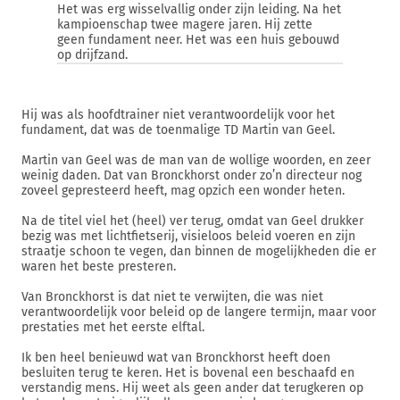
Het was erg wisselvallig onder zijn leiding. Na het
kampioenschap twee magere jaren. Hij zette
geen fundament neer. Het was een huis gebouwd
op drijfzand.
Hij was als hoofdtrainer niet verantwoordelijk voor het
fundament, dat was de toenmalige TD Martin van Geel.
Martin van Geel was de man van de wollige woorden, en zeer
weinig daden. Dat van Bronckhorst onder zo’n directeur nog
zoveel gepresteerd heeft, mag opzich een wonder heten.
Na de titel viel het (heel) ver terug, omdat van Geel drukker
bezig was met lichtfietserij, visieloos beleid voeren en zijn
straatje schoon te vegen, dan binnen de mogelijkheden die er
waren het beste presteren.
Van Bronckhorst is dat niet te verwijten, die was niet
verantwoordelijk voor beleid op de langere termijn, maar voor
prestaties met het eerste elftal.
Ik ben heel benieuwd wat van Bronckhorst heeft doen
besluiten terug te keren. Het is bovenal een beschaafd en
verstandig mens. Hij weet als geen ander dat terugkeren op