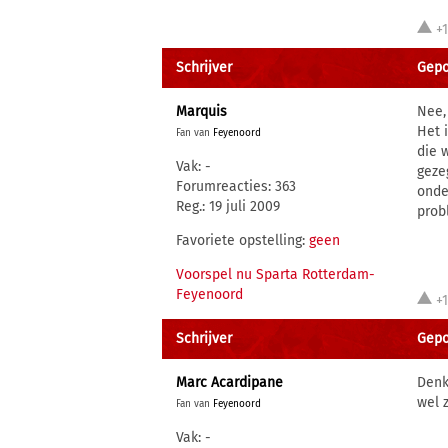
+
Schrijver
Gepos
Marquis
Nee,
Het 
Fan van
Feyenoord
die 
Vak: -
geze
Forumreacties: 363
onde
Reg.: 19 juli 2009
prob
Favoriete opstelling:
geen
Voorspel nu Sparta Rotterdam-
Feyenoord
+
Schrijver
Gepos
Marc Acardipane
Denk
wel z
Fan van
Feyenoord
Vak: -