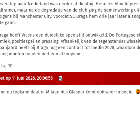
overstap naar Nederland was eerder al dichtbij. Heracles Almelo pres
dtrainer, maar na de degradatie van de club ging de samenwerking uite
olgens bij Manchester City, voordat SC Braga hem drie jaar later alsn
 te gaan.
Braga heeft Vicens een duidelijke speelstijl ontwikkeld. De Portugese c
miek, positiespel en pressing. Afhankelijk van de tegenstander wisselt 
panjaard heeft bij Braga nog een contract tot medio 2028, waardoor 
ning moeten houden met een afkoopsom.
1/-0
st op 11 juni 2026, 20:06:56
im nu topkandidaat in Milaan dus Glasner komt ook weer in beeld..