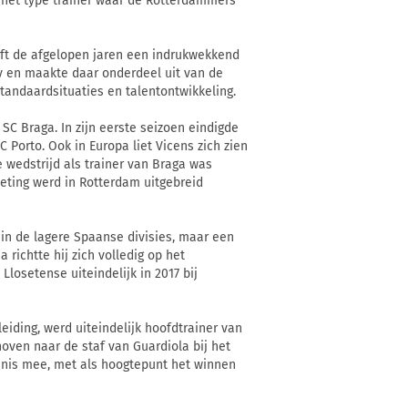
in het type trainer waar de Rotterdammers
eft de afgelopen jaren een indrukwekkend
y en maakte daar onderdeel uit van de
standaardsituaties en talentontwikkeling.
SC Braga. In zijn eerste seizoen eindigde
C Porto. Ook in Europa liet Vicens zich zien
 wedstrijd als trainer van Braga was
oeting werd in Rotterdam uitgebreid
 in de lagere Spaanse divisies, maar een
 richtte hij zich volledig op het
Llosetense uiteindelijk in 2017 bij
eiding, werd uiteindelijk hoofdtrainer van
hoven naar de staf van Guardiola bij het
denis mee, met als hoogtepunt het winnen