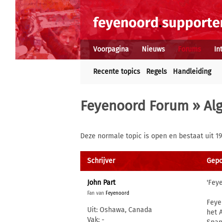
Voorpagina
Nieuws
Forums
In
Recente topics
Regels
Handleiding
Feyenoord Forum
»
Al
Deze normale topic is open en bestaat uit 19
Schrijver
Gepos
John Part
'Fey
Fan van
Feyenoord
Feye
Uit: Oshawa, Canada
het 
Vak: -