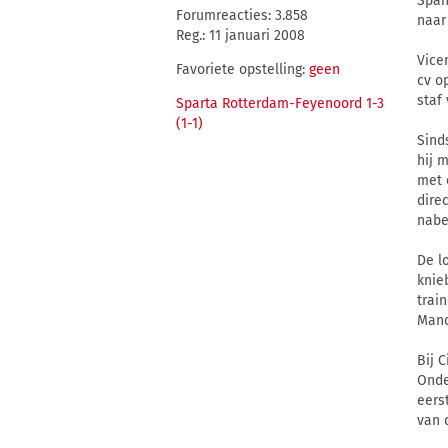
Span
Forumreacties: 3.858
naar 
Reg.: 11 januari 2008
Vice
Favoriete opstelling:
geen
cv o
staf
Sparta Rotterdam-Feyenoord 1-3
(1-1)
Sind
hij 
met 
dire
nabe
De l
knie
trai
Manc
Bij 
Onde
eers
van 