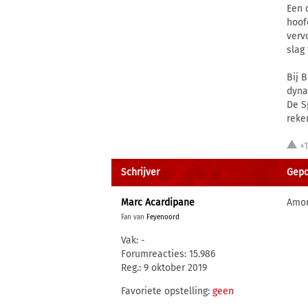
Een 
hoof
verv
slag
Bij 
dyna
De S
reke
+
Schrijver
Gepo
Marc Acardipane
Amor
Fan van
Feyenoord
Vak: -
Forumreacties: 15.986
Reg.: 9 oktober 2019
Favoriete opstelling:
geen