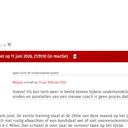
1/-0
t op 11 juni 2026, 21:51:10
(in reactie)
open/sluit de onderstaande quote:
Marquis
schreef op
11 juni 2026 om 21:33
:
Hoezo? Hij kan toch weer in beeld komen tijdens onderhandel
vinden en aanstellen van een nieuwe coach is geen proces dat 
om juist. De eerste training staat al de 29ste van deze maand op het 
och niet rustig afwachten of een kandidaat wel of niet overeenstemmin
l A-C Milan. Dan schakel je over naar de nummer twee op het lijstje.