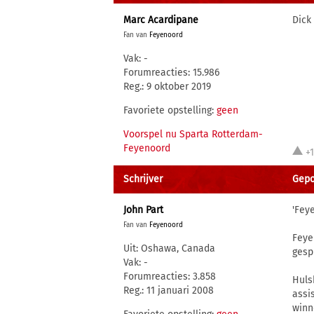
Marc Acardipane
Dick
Fan van
Feyenoord
Vak: -
Forumreacties: 15.986
Reg.: 9 oktober 2019
Favoriete opstelling:
geen
Voorspel nu Sparta Rotterdam-
Feyenoord
+
Schrijver
Gepos
John Part
'Fey
Fan van
Feyenoord
Feye
Uit: Oshawa, Canada
gesp
Vak: -
Forumreacties: 3.858
Huls
Reg.: 11 januari 2008
assi
winn