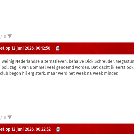
1/-0
st op 12 juni 2026, 00:12:50
ie weinig Nederlandse alternatieven, behalve Dick Schreuder. Megastunt 
e poll zag ik van Bommel veel genoemd worden. Dat dacht ik eerst ook, m
 club begon hij erg sterk, maar werd het week na week minder.
1/-0
st op 12 juni 2026, 00:22:52