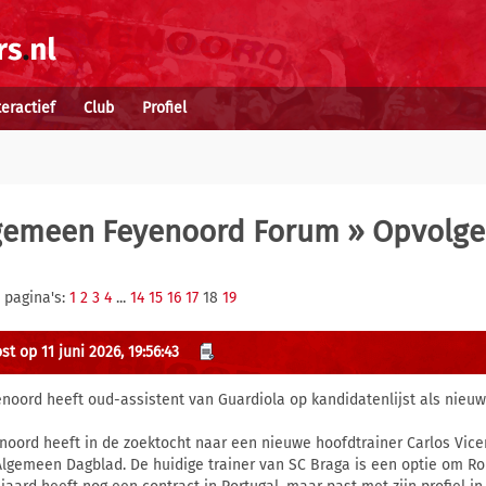
teractief
Club
Profiel
gemeen Feyenoord Forum
» Opvolger
 pagina's:
1
2
3
4
...
14
15
16
17
18
19
t op 11 juni 2026, 19:56:43
enoord heeft oud-assistent van Guardiola op kandidatenlijst als nieuwe
noord heeft in de zoektocht naar een nieuwe hoofdtrainer Carlos Vicen
Algemeen Dagblad. De huidige trainer van SC Braga is een optie om Rob