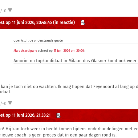
1/-0
st op 11 juni 2026, 20:48:45
(in reactie)
open/sluit de onderstaande quote:
Marc Acardipane
schreef op
11 juni 2026 om 20:06
:
Amorim nu topkandidaat in Milaan dus Glasner komt ook weer 
 kan je toch niet op wachten. Ik mag hopen dat Feyenoord al lang op 
idaat.
1/-0
t op 11 juni 2026, 21:33:21
o? Hij kan toch weer in beeld komen tijdens onderhandelingen met e
nieuwe coach is geen proces dat in een paar dagen rond is.