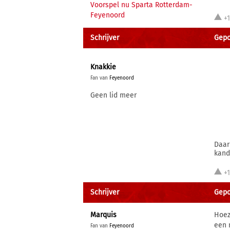
Voorspel nu Sparta Rotterdam-
Feyenoord
+
Schrijver
Gepo
Knakkie
Fan van
Feyenoord
Geen lid meer
Daar
kand
+
Schrijver
Gepos
Marquis
Hoez
een 
Fan van
Feyenoord