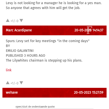
Levy is not looking for a manager he is looking for a yes man.
So anyone that agrees with him will get the job.
+1/-0
Marc Acardipane
20-05-2023 14:14:37
Spurs: Levy set for key meetings "in the coming days"
BY
EMILIO GALANTINI
PUBLISHED 3 HOURS AGO
The Lilywhites chairman is stepping up his plans.
link
+1/-0
wehave
20-05-2023 15:27:59
open/sluit de onderstaande quote: