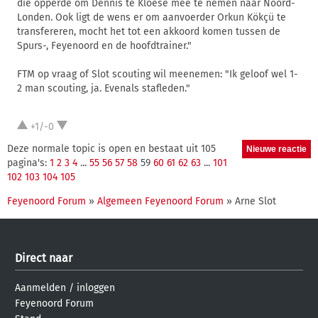
die opperde om Dennis te Kloese mee te nemen naar Noord-
Londen. Ook ligt de wens er om aanvoerder Orkun Kökçü te
transfereren, mocht het tot een akkoord komen tussen de
Spurs-, Feyenoord en de hoofdtrainer."
FTM op vraag of Slot scouting wil meenemen: "Ik geloof wel 1-
2 man scouting, ja. Evenals stafleden."
+1/-0
Deze normale topic is open en bestaat uit 105
pagina's:
1
2
3
4
...
55
56
57
58
59
60
61
62
63
...
101
102
103
104
105
Feyenoord Forum
»
Algemeen Feyenoord Forum
» Arne Slot
Direct naar
Aanmelden
/
inloggen
Feyenoord Forum