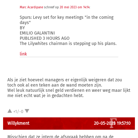
Marc Acardipane
schreef op
20 mei 2023 om 14:14
:
Spurs: Levy set for key meetings "in the coming
days"
BY
EMILIO GALANTINI
PUBLISHED 3 HOURS AGO
The Lilywhites chairman is stepping up his plans.
link
Als je ziet hoeveel managers er eigenlijk weigeren dat zou
toch ook al een teken aan de wand moeten zijn.
Wel leuk natuurlijk snel geld verdienen en weer weg maar lijkt
me niet echt wat je in gedachten hebt.
+1/-0
Willykment
20-05-2023 19:57:10
Misschien dat ze intern de afspraak hebben om na de