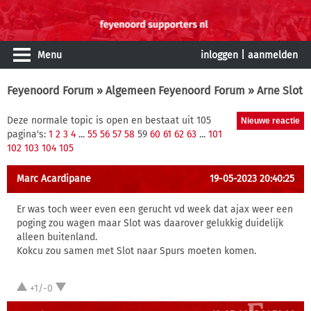
Menu
inloggen
|
aanmelden
Feyenoord Forum
»
Algemeen Feyenoord Forum
» Arne Slot
Deze normale topic is open en bestaat uit 105
pagina's:
1
2
3
4
...
55
56
57
58
59
60
61
62
63
...
101
102
103
104
105
Marc Acardipane
19-05-2023 20:40:25
Er was toch weer even een gerucht vd week dat ajax weer een
poging zou wagen maar Slot was daarover gelukkig duidelijk
alleen buitenland.
Kokcu zou samen met Slot naar Spurs moeten komen.
+1/-0