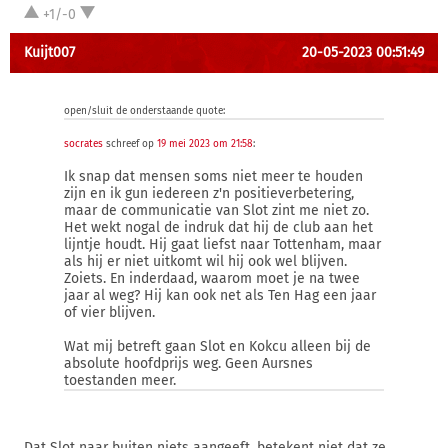
+1/-0
Kuijt007
20-05-2023 00:51:49
open/sluit de onderstaande quote:
socrates
schreef op
19 mei 2023 om 21:58
:
Ik snap dat mensen soms niet meer te houden
zijn en ik gun iedereen z'n positieverbetering,
maar de communicatie van Slot zint me niet zo.
Het wekt nogal de indruk dat hij de club aan het
lijntje houdt. Hij gaat liefst naar Tottenham, maar
als hij er niet uitkomt wil hij ook wel blijven.
Zoiets. En inderdaad, waarom moet je na twee
jaar al weg? Hij kan ook net als Ten Hag een jaar
of vier blijven.
Wat mij betreft gaan Slot en Kokcu alleen bij de
absolute hoofdprijs weg. Geen Aursnes
toestanden meer.
Dat Slot naar buiten niets aangeeft, betekent niet dat ze