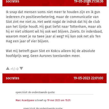
socrates
19-05-2023 21:58:36
Ik snap dat mensen soms niet meer te houden zijn en ik gun
iedereen z'n positieverbetering, maar de communicatie van
Slot zint me niet zo. Het wekt nogal de indruk dat hij de club
aan het lijntje houdt. Hij gaat liefst naar Tottenham, maar als
hij er niet uitkomt wil hij ook wel blijven. Zoiets. En inderdaad,
waarom moet je na twee jaar al weg? Hij kan ook net als Ten
Hag een jaar of vier blijven.
Wat mij betreft gaan Slot en Kokcu alleen bij de absolute
hoofdprijs weg. Geen Aursnes toestanden meer.
+1/-0
socrates
19-05-2023 22:01:00
open/sluit de onderstaande quote:
Marc Acardipane
schreef op
19 mei 2023 om 15:31
:
open/sluit de onderstaande quote: