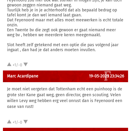
Feyenoord zou hier ook wat sterker in mogen zijn, je kan toch
gewoon zeggen niemand gaat weg.
Tuurlijk heb je in je achterhoofd dat als bepaald bedrag op
tafel komt je dan wel iemand laat gaan.
Dat Feyenoord maar met alles moet meewerken is echt totale
onzin.
Een Twente bv die zegt ook gewoon er gaat niemand meer
weg bv , hebben we meerdere keren meegemaakt.
Slot heeft zelf getekend met een optie die pas volgend jaar
ingaat , dan had je dat anders moeten invullen.
+1/-0
Marc Acardipane
19-05-2023 23:34:26
Je moet niet vergeten dat Tottenham echt een puinhoop is de
grote ster Kane gaat weg, geen director, geen scouting. Velen
willen Levy weg hebben erg veel onrust dan is Feyenoord een
oase van rust!
+1/-0