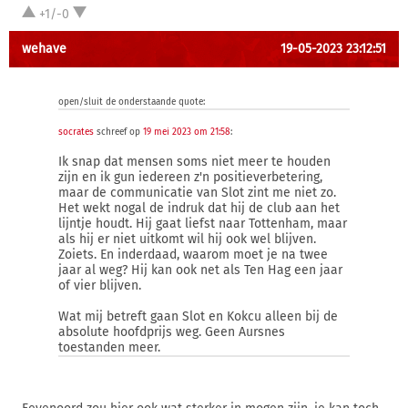
+1/-0
wehave
19-05-2023 23:12:51
open/sluit de onderstaande quote:
socrates
schreef op
19 mei 2023 om 21:58
:
Ik snap dat mensen soms niet meer te houden
zijn en ik gun iedereen z'n positieverbetering,
maar de communicatie van Slot zint me niet zo.
Het wekt nogal de indruk dat hij de club aan het
lijntje houdt. Hij gaat liefst naar Tottenham, maar
als hij er niet uitkomt wil hij ook wel blijven.
Zoiets. En inderdaad, waarom moet je na twee
jaar al weg? Hij kan ook net als Ten Hag een jaar
of vier blijven.
Wat mij betreft gaan Slot en Kokcu alleen bij de
absolute hoofdprijs weg. Geen Aursnes
toestanden meer.