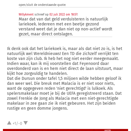
open/sluit de onderstaande quote:
Willykment
schreef op
02 juli 2022 om 18:57
:
Maar dat van dat geld verduisteren is natuurlijk
lariekoek. Iedereen met een beetje gezond
verstand weet dat je dan niet op non-actief wordt
gezet, maar direct ontslagen.
Ik denk ook dat het lariekoek is, maar als dat niet zo is, is het
natuurlijk wel Wereldnieuws! Een TD die zichzelf verrijkt ten
koste van zijn club. Ik heb het nog niet eerder meegemaakt.
Indien waar, kan ik mij voorstellen dat Feyenoord daar
overdonderd van is en hem niet direct de laan uitstuurt, maar
kijkt hoe zorgvuldig te handelen.
Dat die Dursun onder tafel 1,5 miljoen wilde hebben geloof ik
dan weer wel. Die breuk met Malacia is er niet voor niets,
want de opgegeven reden 'niet gerechtigd' is lulkoek. Als
spelersmakelaar moet je bij de UEFA geregistreerd staan. Dat
zowel Frenkie de Jong als Malacia met een niet-gerechtigde
makelaar in zee gaan zie ik niet gebeuren. Het zijn beiden
rustige en geen domme jongens.
+1/-0