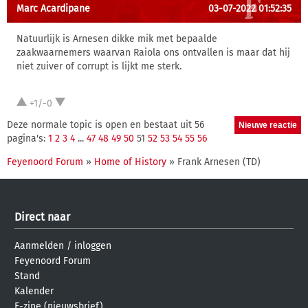
Marc Acardipane
03-07-2022 01:52:35
Natuurlijk is Arnesen dikke mik met bepaalde
zaakwaarnemers waarvan Raiola ons ontvallen is maar dat hij
niet zuiver of corrupt is lijkt me sterk.
+1/-0
Deze normale topic is open en bestaat uit 56
pagina's:
1
2
3
4
...
47
48
49
50
51
52
53
54
55
56
Feyenoord Forum
»
Home of History
» Frank Arnesen (TD)
Direct naar
Aanmelden
/
inloggen
Feyenoord Forum
Stand
Kalender
E-zine (nieuwsbrief)