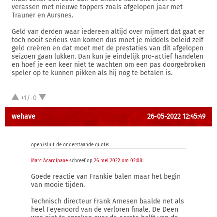
verassen met nieuwe toppers zoals afgelopen jaar met
Trauner en Aursnes.
Geld van derden waar iedereen altijd over mijmert dat gaat er
toch nooit serieus van komen dus moet je middels beleid zelf
geld creëren en dat moet met de prestaties van dit afgelopen
seizoen gaan lukken. Dan kun je eindelijk pro-actief handelen
en hoef je een keer niet te wachten om een pas doorgebroken
speler op te kunnen pikken als hij nog te betalen is.
+1/-0
wehave
26-05-2022 12:45:49
open/sluit de onderstaande quote:
Marc Acardipane
schreef op
26 mei 2022 om 02:08
:
Goede reactie van Frankie balen maar het begin
van mooie tijden.
Technisch directeur Frank Arnesen baalde net als
heel Feyenoord van de verloren finale. De Deen