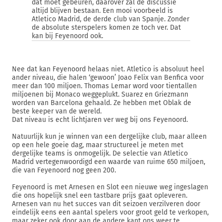
dat moet gebeuren, daarover zal de discussie
altijd blijven bestaan. Een mooi voorbeeld is
Atletico Madrid, de derde club van Spanje. Zonder
de absolute sterspelers komen ze toch ver. Dat
kan bij Feyenoord ook.
Nee dat kan Feyenoord helaas niet. Atletico is absoluut heel
ander niveau, die halen ‘gewoon’ Joao Felix van Benfica voor
meer dan 100 miljoen. Thomas Lemar word voor tientallen
miljoenen bij Monaco weggeplukt. Suarez en Griezmann
worden van Barcelona gehaald. Ze hebben met Oblak de
beste keeper van de wereld.
Dat niveau is echt lichtjaren ver weg bij ons Feyenoord.
Natuurlijk kun je winnen van een dergelijke club, maar alleen
op een hele goeie dag, maar structureel je meten met
dergelijke teams is onmogelijk. De selectie van Atletico
Madrid vertegenwoordigd een waarde van ruime 650 miljoen,
die van Feyenoord nog geen 200.
Feyenoord is met Arnesen en Slot een nieuwe weg ingeslagen
die ons hopelijk snel een tastbare prijs gaat opleveren.
Arnesen van nu het succes van dit seizoen verzilveren door
eindelijk eens een aantal spelers voor groot geld te verkopen,
maar zeker ook door aan de andere kant ons weer te