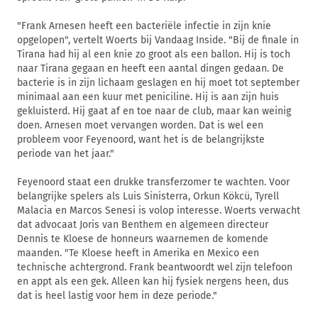
"Frank Arnesen heeft een bacteriële infectie in zijn knie
opgelopen", vertelt Woerts bij Vandaag Inside. "Bij de finale in
Tirana had hij al een knie zo groot als een ballon. Hij is toch
naar Tirana gegaan en heeft een aantal dingen gedaan. De
bacterie is in zijn lichaam geslagen en hij moet tot september
minimaal aan een kuur met peniciline. Hij is aan zijn huis
gekluisterd. Hij gaat af en toe naar de club, maar kan weinig
doen. Arnesen moet vervangen worden. Dat is wel een
probleem voor Feyenoord, want het is de belangrijkste
periode van het jaar."
Feyenoord staat een drukke transferzomer te wachten. Voor
belangrijke spelers als Luis Sinisterra, Orkun Kökcü, Tyrell
Malacia en Marcos Senesi is volop interesse. Woerts verwacht
dat advocaat Joris van Benthem en algemeen directeur
Dennis te Kloese de honneurs waarnemen de komende
maanden. "Te Kloese heeft in Amerika en Mexico een
technische achtergrond. Frank beantwoordt wel zijn telefoon
en appt als een gek. Alleen kan hij fysiek nergens heen, dus
dat is heel lastig voor hem in deze periode."