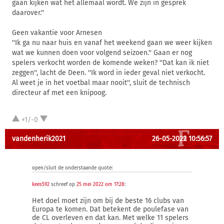
gaan kijken wat het allemaal wordt. We zijn in gesprek
daarover.''
Geen vakantie voor Arnesen
''Ik ga nu naar huis en vanaf het weekend gaan we weer kijken
wat we kunnen doen voor volgend seizoen.'' Gaan er nog
spelers verkocht worden de komende weken? ''Dat kan ik niet
zeggen'', lacht de Deen. ''Ik word in ieder geval niet verkocht.
Al weet je in het voetbal maar nooit'', sluit de technisch
directeur af met een knipoog.
+1/-0
vandenherik2021
26-05-2022 10:56:57
open/sluit de onderstaande quote:
kees592
schreef op
25 mei 2022 om 17:28
:
Het doel moet zijn om bij de beste 16 clubs van
Europa te komen. Dat betekent de poulefase van
de CL overleven en dat kan. Met welke 11 spelers