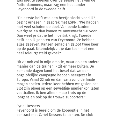
was niet te spreken over de eerste helft van de
Rotterdammers, maar zag een heel ander
Feyenoord in de tweede helft.
''De eerste helft was een beetje slecht vond ik'',
begint Arnesen in gesprek met ESPN. ''We hadden
niet veel schoten op doel. Van beide kanten
overigens en dan komen ze onverwacht 1-0 voor.
Dan weet je dat je het moeilijk krijgt. Tweede
helft heb ik genoten van Feyenoord. Ze hebben
alles gegeven. Kansen gehad en geloof twee keer
op de paal. Uiteindelijk zit je dan toch met een
heel teleurgesteld gevoel.''
''Ik zit ook vol in mijn emotie, maar op een andere
manier dan de trainer. Ik zit er meer buiten. De
komende dagen komt het besef dat we een
ongelofelijke campagne hebben neergezet in
Europa. Vanaf 22 juli en dan vanavond de finale
mogen spelen. Iedere keer hebben we gezien dat
Slot zijn ploeg op een geweldige manier kon laten
voetballen. Ik ben alleen maar trots op de
jongens en ook op de trouwe supporters.''
Cyriel Dessers
Feyenoord is bereid om de koopoptie in het
contract met Cyriel Dessers te lichten. De club