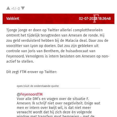
+1/-0
VakkieK
02-07-2022 18:36:48
Tjonge jonge er doen op Twitter allerlei complottheorieën
omtrent het tijdelijk terugtreden van Arnesen de ronde. Hij
zou geld verduisterd hebben bij de Malacia deal. Daar zou de
voorzitter van Lyon op doelen. Dat zou zijn gebleken uit
controle van Joris van Benthem, de huisadvocaat van
Feyenoord. Vervolgens is intern besloten om Arnesen op non-
actief te stellen.
Dit zegt FTM erover op Twitter:
open/sluit de onderstaande quote:
@
FeyenoordTM
Voor alle DM’s en vragen over de situatie F.
Arnesen: Ik schrijf niet over negativiteit. Enige wat
men er intern over kwijt wil, is dat niet meer
verwacht wordt dat hij zich deze én volgende
window met transfers gaat bemoeien - met de