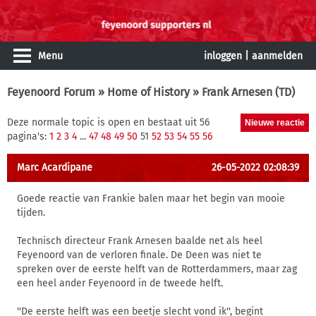
Menu
inloggen
|
aanmelden
Feyenoord Forum
»
Home of History
» Frank Arnesen (TD)
Deze normale topic is open en bestaat uit 56
pagina's:
1
2
3
4
...
47
48
49
50
51
52
53
54
55
56
Marc Acardipane
26-05-2022 02:08:39
Goede reactie van Frankie balen maar het begin van mooie
tijden.
Technisch directeur Frank Arnesen baalde net als heel
Feyenoord van de verloren finale. De Deen was niet te
spreken over de eerste helft van de Rotterdammers, maar zag
een heel ander Feyenoord in de tweede helft.
''De eerste helft was een beetje slecht vond ik'', begint