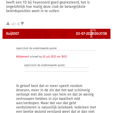
heeft een TD bij Feyenoord goed gepresteerd, het is
ongelofelijk hoe matig deze club de belangrijkste
beleidsposities weet in te vullen.
+2/-0
Kuijt007
03-07-2022 00:37:58
open/sluit de onderstaande quote:
Willykment
schreef op
02 juli 2022 om 18:57
:
open/sluit de onderstaande quote:
Ik geloof best dat er meer speelt rondom
Arnesen, meer in de zin dat het wat schimmig
verloopt met die zoon van hem en dat ze weinig
vertrouwen hebben in zijn kwaliteit mbt
aan/verkopen. Maar dat van dat geld
verduisteren is natuurlijk lariekoek. Iedereen met
een beetje gezond verstand weet dat je dan niet