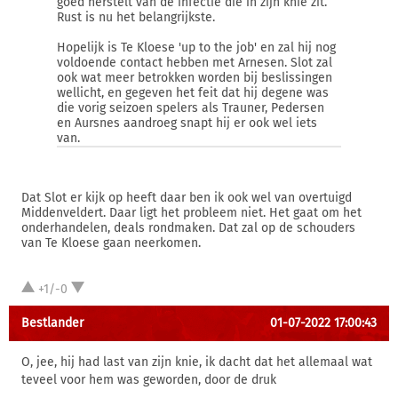
goed herstelt van de infectie die in zijn knie zit.
Rust is nu het belangrijkste.
Hopelijk is Te Kloese 'up to the job' en zal hij nog
voldoende contact hebben met Arnesen. Slot zal
ook wat meer betrokken worden bij beslissingen
wellicht, en gegeven het feit dat hij degene was
die vorig seizoen spelers als Trauner, Pedersen
en Aursnes aandroeg snapt hij er ook wel iets
van.
Dat Slot er kijk op heeft daar ben ik ook wel van overtuigd
Middenveldert. Daar ligt het probleem niet. Het gaat om het
onderhandelen, deals rondmaken. Dat zal op de schouders
van Te Kloese gaan neerkomen.
+1/-0
Bestlander
01-07-2022 17:00:43
O, jee, hij had last van zijn knie, ik dacht dat het allemaal wat
teveel voor hem was geworden, door de druk