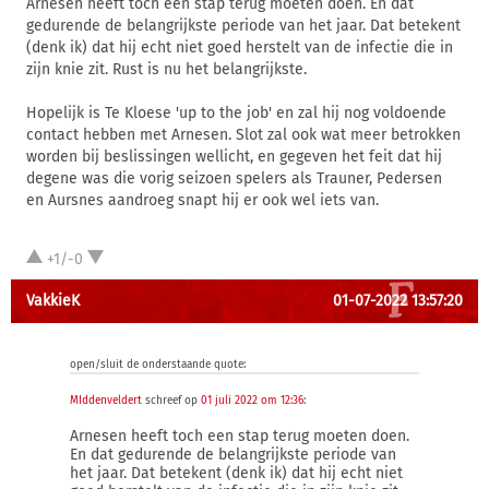
Arnesen heeft toch een stap terug moeten doen. En dat
gedurende de belangrijkste periode van het jaar. Dat betekent
(denk ik) dat hij echt niet goed herstelt van de infectie die in
zijn knie zit. Rust is nu het belangrijkste.
Hopelijk is Te Kloese 'up to the job' en zal hij nog voldoende
contact hebben met Arnesen. Slot zal ook wat meer betrokken
worden bij beslissingen wellicht, en gegeven het feit dat hij
degene was die vorig seizoen spelers als Trauner, Pedersen
en Aursnes aandroeg snapt hij er ook wel iets van.
+1/-0
VakkieK
01-07-2022 13:57:20
open/sluit de onderstaande quote:
MIddenveldert
schreef op
01 juli 2022 om 12:36
:
Arnesen heeft toch een stap terug moeten doen.
En dat gedurende de belangrijkste periode van
het jaar. Dat betekent (denk ik) dat hij echt niet