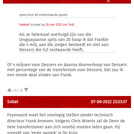
open/sluit de onderstaande quote:
VakkieK
schreef op
26 mei 2022 om 14:41
:
Als ze helemaal overtuigd zijn van die
Uruguayaanse spits van 20 hoop ik dat Frankie
die 4 milj. aan die jongen besteedt en niet aan
Dessers die 0,0 restwaarde heeft.
Of 4 miljoen voor Dessers en daarna doorverkoop van Dessers
met percentage van de transfersom voor Dessers. Dat zou ik
een mooie deal vinden van Frank.
+1/-0
Sobat
07-06-2022 23:23:37
Feyenoord moet het voorlopig stellen zonder technisch
directeur Frank Arnesen. Volgens Chris Woerts zal de Deen de
hele transferzomer aan zich voorbij moeten laten gaan. Hij
spreekt van 'grote paniek' in De Kuip.