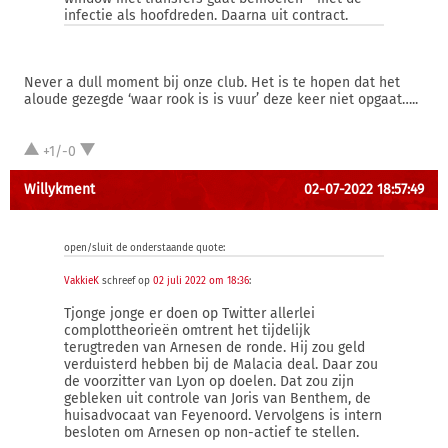
infectie als hoofdreden. Daarna uit contract.
Never a dull moment bij onze club. Het is te hopen dat het
aloude gezegde ‘waar rook is is vuur’ deze keer niet opgaat…..
+1/-0
Willykment
02-07-2022 18:57:49
open/sluit de onderstaande quote:
VakkieK
schreef op
02 juli 2022 om 18:36
:
Tjonge jonge er doen op Twitter allerlei
complottheorieën omtrent het tijdelijk
terugtreden van Arnesen de ronde. Hij zou geld
verduisterd hebben bij de Malacia deal. Daar zou
de voorzitter van Lyon op doelen. Dat zou zijn
gebleken uit controle van Joris van Benthem, de
huisadvocaat van Feyenoord. Vervolgens is intern
besloten om Arnesen op non-actief te stellen.