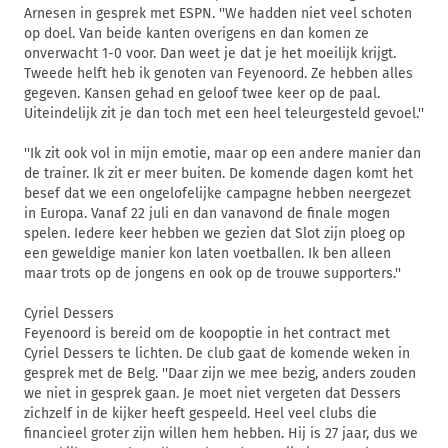
Arnesen in gesprek met ESPN. ''We hadden niet veel schoten
op doel. Van beide kanten overigens en dan komen ze
onverwacht 1-0 voor. Dan weet je dat je het moeilijk krijgt.
Tweede helft heb ik genoten van Feyenoord. Ze hebben alles
gegeven. Kansen gehad en geloof twee keer op de paal.
Uiteindelijk zit je dan toch met een heel teleurgesteld gevoel.''
''Ik zit ook vol in mijn emotie, maar op een andere manier dan
de trainer. Ik zit er meer buiten. De komende dagen komt het
besef dat we een ongelofelijke campagne hebben neergezet
in Europa. Vanaf 22 juli en dan vanavond de finale mogen
spelen. Iedere keer hebben we gezien dat Slot zijn ploeg op
een geweldige manier kon laten voetballen. Ik ben alleen
maar trots op de jongens en ook op de trouwe supporters.''
Cyriel Dessers
Feyenoord is bereid om de koopoptie in het contract met
Cyriel Dessers te lichten. De club gaat de komende weken in
gesprek met de Belg. ''Daar zijn we mee bezig, anders zouden
we niet in gesprek gaan. Je moet niet vergeten dat Dessers
zichzelf in de kijker heeft gespeeld. Heel veel clubs die
financieel groter zijn willen hem hebben. Hij is 27 jaar, dus we