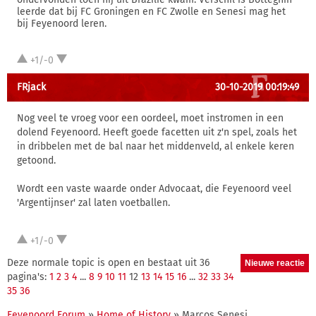
leerde dat bij FC Groningen en FC Zwolle en Senesi mag het
bij Feyenoord leren.
+1/-0
FRjack
30-10-2019 00:19:49
Nog veel te vroeg voor een oordeel, moet instromen in een
dolend Feyenoord. Heeft goede facetten uit z'n spel, zoals het
in dribbelen met de bal naar het middenveld, al enkele keren
getoond.
Wordt een vaste waarde onder Advocaat, die Feyenoord veel
'Argentijnser' zal laten voetballen.
+1/-0
Deze normale topic is open en bestaat uit 36
pagina's:
1
2
3
4
...
8
9
10
11
12
13
14
15
16
...
32
33
34
35
36
Feyenoord Forum
»
Home of History
» Marcos Senesi