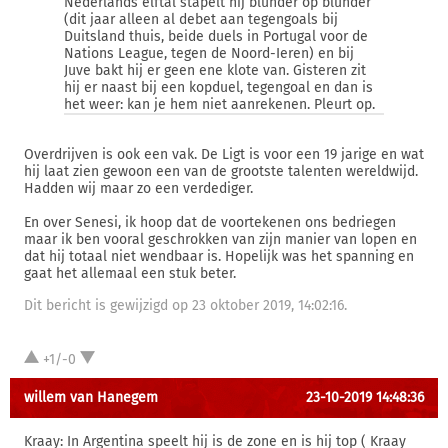
Nederlands elftal stapelt hij blunder op blunder
(dit jaar alleen al debet aan tegengoals bij
Duitsland thuis, beide duels in Portugal voor de
Nations League, tegen de Noord-Ieren) en bij
Juve bakt hij er geen ene klote van. Gisteren zit
hij er naast bij een kopduel, tegengoal en dan is
het weer: kan je hem niet aanrekenen. Pleurt op.
Overdrijven is ook een vak. De Ligt is voor een 19 jarige en wat
hij laat zien gewoon een van de grootste talenten wereldwijd.
Hadden wij maar zo een verdediger.
En over Senesi, ik hoop dat de voortekenen ons bedriegen
maar ik ben vooral geschrokken van zijn manier van lopen en
dat hij totaal niet wendbaar is. Hopelijk was het spanning en
gaat het allemaal een stuk beter.
Dit bericht is gewijzigd op 23 oktober 2019, 14:02:16.
+1/-0
willem van Hanegem
23-10-2019 14:48:36
Kraay: In Argentina speelt hij is de zone en is hij top ( Kraay