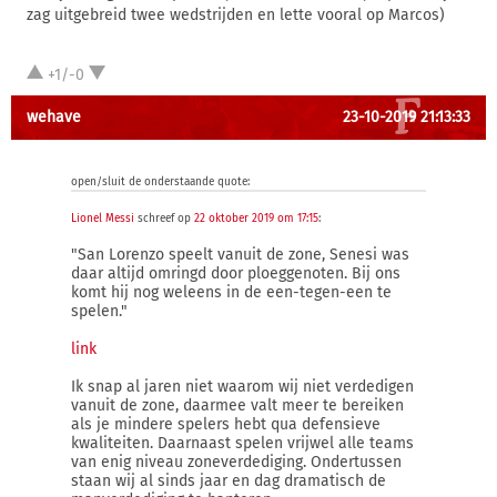
zag uitgebreid twee wedstrijden en lette vooral op Marcos)
+1/-0
wehave
23-10-2019 21:13:33
open/sluit de onderstaande quote:
Lionel Messi
schreef op
22 oktober 2019 om 17:15
:
"San Lorenzo speelt vanuit de zone, Senesi was
daar altijd omringd door ploeggenoten. Bij ons
komt hij nog weleens in de een-tegen-een te
spelen."
link
Ik snap al jaren niet waarom wij niet verdedigen
vanuit de zone, daarmee valt meer te bereiken
als je mindere spelers hebt qua defensieve
kwaliteiten. Daarnaast spelen vrijwel alle teams
van enig niveau zoneverdediging. Ondertussen
staan wij al sinds jaar en dag dramatisch de