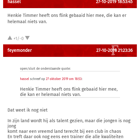
hassel
27-10-2019 18:53:45
Henkie Timmer heeft ons flink gebaaid hier mee, die kan er
helemaal niets van.
+1/-0
feyemonder
27-10-2019 21:23:36
open/sluit de onderstaande quote:
hassel
schreef op
27 oktober 2019 om 18:53
:
Henkie Timmer heeft ons flink gebaaid hier mee,
die kan er helemaal niets van.
Dat weet ik nog niet
In zijn land wordt hij als talent gezien, maar die jongen is nog
jong
komt naar een vreemd land terecht bij een club in chaos
En treft daar ook nog eens een trainer die alle kwaliteiten