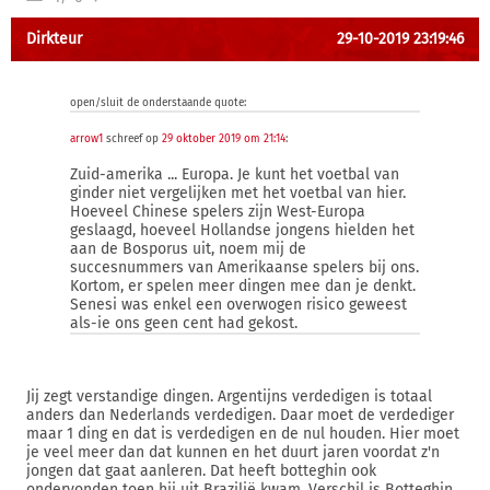
Dirkteur
29-10-2019 23:19:46
open/sluit de onderstaande quote:
arrow1
schreef op
29 oktober 2019 om 21:14
:
Zuid-amerika ... Europa. Je kunt het voetbal van
ginder niet vergelijken met het voetbal van hier.
Hoeveel Chinese spelers zijn West-Europa
geslaagd, hoeveel Hollandse jongens hielden het
aan de Bosporus uit, noem mij de
succesnummers van Amerikaanse spelers bij ons.
Kortom, er spelen meer dingen mee dan je denkt.
Senesi was enkel een overwogen risico geweest
als-ie ons geen cent had gekost.
Jij zegt verstandige dingen. Argentijns verdedigen is totaal
anders dan Nederlands verdedigen. Daar moet de verdediger
maar 1 ding en dat is verdedigen en de nul houden. Hier moet
je veel meer dan dat kunnen en het duurt jaren voordat z'n
jongen dat gaat aanleren. Dat heeft botteghin ook
ondervonden toen hij uit Brazilië kwam. Verschil is Botteghin