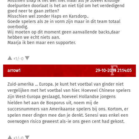
Misshien snap ik het wel niet maar als je zoveel knullige
doelpunten doorlaat is het an niet tijd om het verdedigend
goed neer te gaan zetten?
Misschien wel zonder Haps en Karsdorp..
Goede spelers als ze in vorm zijn maar in dit team totaal
overbodig.
Wij moeten op dit moment geen aanvallende backs,daar
hebben we echt niets aan.
Maarja ik ben maar een supporter.
+1/-0
arrow1
29-10-2019 21:14:05
Zuid-amerika ... Europa. Je kunt het voetbal van ginder niet
vergelijken met het voetbal van hier. Hoeveel Chinese spelers
zijn West-Europa geslaagd, hoeveel Hollandse jongens
hielden het aan de Bosporus uit, noem mij de
succesnummers van Amerikaanse spelers bij ons. Kortom, er
spelen meer dingen mee dan je denkt. Senesi was enkel een
overwogen risico geweest als-ie ons geen cent had gekost.
+1/-0