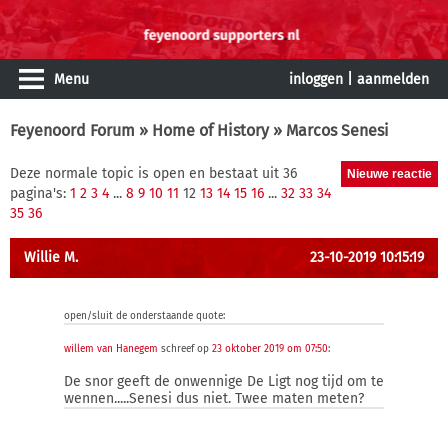
Menu
inloggen
|
aanmelden
Feyenoord Forum
»
Home of History
» Marcos Senesi
Deze normale topic is open en bestaat uit 36
pagina's:
1
2
3
4
...
8
9
10
11
12
13
14
15
16
...
32
33
34
35
36
Willie M.
23-10-2019 10:15:19
open/sluit de onderstaande quote:
willem van Hanegem
schreef op
23 oktober 2019 om 07:50
:
De snor geeft de onwennige De Ligt nog tijd om te
wennen.....Senesi dus niet. Twee maten meten?