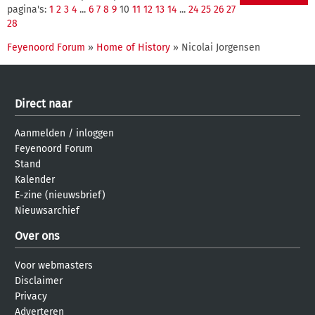
pagina's:
1
2
3
4
...
6
7
8
9
10
11
12
13
14
...
24
25
26
27
28
Feyenoord Forum
»
Home of History
» Nicolai Jorgensen
Direct naar
Aanmelden
/
inloggen
Feyenoord Forum
Stand
Kalender
E-zine (nieuwsbrief)
Nieuwsarchief
Over ons
Voor webmasters
Disclaimer
Privacy
Adverteren