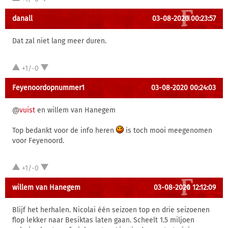
danall
03-08-2020 00:23:57
Dat zal niet lang meer duren.
+1/-0
Feyenoordopnummer1
03-08-2020 00:24:03
@
vuist
en willem van Hanegem
Top bedankt voor de info heren
is toch mooi meegenomen
voor Feyenoord.
+1/-0
willem van Hanegem
03-08-2020 12:12:09
Blijf het herhalen. Nicolai één seizoen top en drie seizoenen
flop lekker naar Besiktas laten gaan. Scheelt 1.5 miljoen