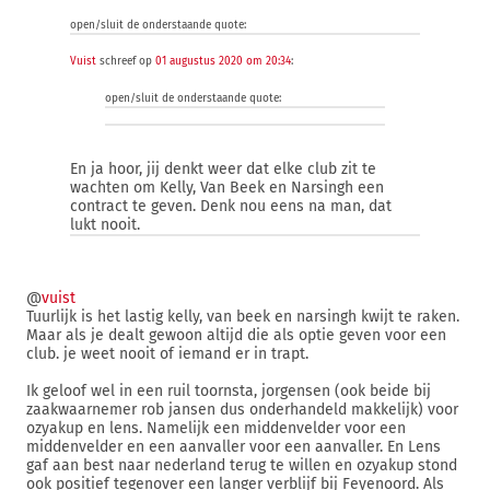
open/sluit de onderstaande quote:
Vuist
schreef op
01 augustus 2020 om 20:34
:
open/sluit de onderstaande quote:
En ja hoor, jij denkt weer dat elke club zit te
wachten om Kelly, Van Beek en Narsingh een
contract te geven. Denk nou eens na man, dat
lukt nooit.
@
vuist
Tuurlijk is het lastig kelly, van beek en narsingh kwijt te raken.
Maar als je dealt gewoon altijd die als optie geven voor een
club. je weet nooit of iemand er in trapt.
Ik geloof wel in een ruil toornsta, jorgensen (ook beide bij
zaakwaarnemer rob jansen dus onderhandeld makkelijk) voor
ozyakup en lens. Namelijk een middenvelder voor een
middenvelder en een aanvaller voor een aanvaller. En Lens
gaf aan best naar nederland terug te willen en ozyakup stond
ook positief tegenover een langer verblijf bij Feyenoord. Als