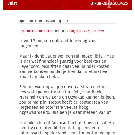
Vuist
01-08-2020 20:34:25
open/sluit de onderstaande quote:
Feyenoordopnummer1
schreef op
01 augustus 2020 om 19:27
:
Ik vind 2 miljoen ook veel te weinig voor
jorgensen.
Maar ik denk dat er wel een ruil mogelijk is... Mss
is dat wel financieel gunstig voor besiktas en
Feyenoord. Mss zitten daar veel minder kosten
aan verbonden omdat je hier dan niet met een
koop te maken hebt.
Een ruil waarbij wij jorgensen afstaan met mss
nog wat spelers (toornstra, Kelly, van Beek,
Narsingh) en we Lens en Ozyakup kunnen krijgen.
Zou prima zijn. Troost heeft de contracten van
Jorgensen en toornstra veel te hoog
opgewaardeerd. Dus ben je daar meteen van af.
Ik denk echt dat Advocaat achter lens aan zit. Hij
heeft vaker laten blijken dat hij Lens een
interessante speler vind. Lens kan ook in de spits