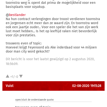
toornstra weg is opent dat prima de mogelijkheid voor een
basisplaats voor ozyakup.
@
bestlander
Na hun contract verlengingen door troost verdienen toornstra
en jorgensen echt meer dan ze waard zijn. En toornstra word
ook een jaartje ouder... Voor een speler die het van zijn werk
lust moet hebben... Is het op leeftijd raken niet bevorderlijk
voor zijn prestaties.
trouwens even of topic:
Hoeveel krijgt Feyenoord als Ake inderdaad voor 44 miljoen
door man city word gekocht?
Dit bericht is voor het laatst gewijzigd op 2 augustus 2020,
18:56:09.
+1/-0
Vuist
02-08-2020 19:15:28
open/sluit de onderstaande quote: