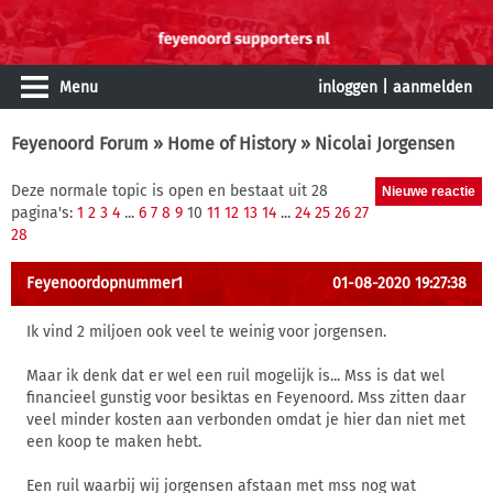
Menu
inloggen
|
aanmelden
Feyenoord Forum
»
Home of History
» Nicolai Jorgensen
Deze normale topic is open en bestaat uit 28
pagina's:
1
2
3
4
...
6
7
8
9
10
11
12
13
14
...
24
25
26
27
28
Feyenoordopnummer1
01-08-2020 19:27:38
Ik vind 2 miljoen ook veel te weinig voor jorgensen.
Maar ik denk dat er wel een ruil mogelijk is... Mss is dat wel
financieel gunstig voor besiktas en Feyenoord. Mss zitten daar
veel minder kosten aan verbonden omdat je hier dan niet met
een koop te maken hebt.
Een ruil waarbij wij jorgensen afstaan met mss nog wat