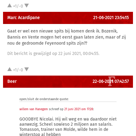
+1/-0
Marc Acardipane
21-06-2021 23:54:15
Gaat er wel een nieuwe spits bij komen denk ik. Bozenik,
Bannis en Vente mogen het eerst gaan laten zien, maar of zij
nou de gedroomde Feyenoord spits zijn??
Dit bericht is gewijzigd op 22 juni 2021, 00:04:55.
+1/-0
Beer
22-06-2021 07:42:57
open/sluit de onderstaande quote:
willem van Hanegem
schreef op
21 juni 2021 om 17:28
:
GOODBYE Nicolai. Hij wil weg en wa daardoor niet
aanwezig. Scheel sowieso 2 miljoen aan salaris.
Tomasson, trainer van Molde, wilde hem in de
winterstop al hebben