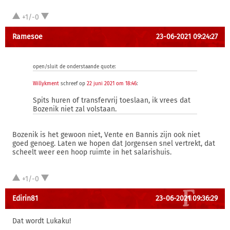
+1/-0
Ramesoe
23-06-2021 09:24:27
open/sluit de onderstaande quote:
Willykment
schreef op
22 juni 2021 om 18:46
:
Spits huren of transfervrij toeslaan, ik vrees dat
Bozenik niet zal volstaan.
Bozenik is het gewoon niet, Vente en Bannis zijn ook niet
goed genoeg. Laten we hopen dat Jorgensen snel vertrekt, dat
scheelt weer een hoop ruimte in het salarishuis.
+1/-0
Edirin81
23-06-2021 09:36:29
Dat wordt Lukaku!