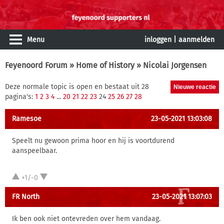
Menu
inloggen
|
aanmelden
Feyenoord Forum
»
Home of History
» Nicolai Jorgensen
Deze normale topic is open en bestaat uit 28
pagina's:
1
2
3
4
...
20
21
22
23
24
25
26
27
28
Ramesoe
23-05-2021 13:03:08
Speelt nu gewoon prima hoor en hij is voortdurend
aanspeelbaar.
+1/-0
FR North
23-05-2021 13:07:03
Ik ben ook niet ontevreden over hem vandaag.