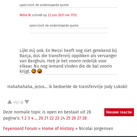
open/sluit de onderstaande quote:
Willie M.
schreef op
23 juni 2021 om 17:12
:
open/sluit de onderstaande quote:
Lijkt mij ook. En Messi heeft nog niet getekend bij
Barça, dus die transfervrij oppikken als vervanger
van Berghuis. Heb je het voorin redelijk voor
elkaar. Nu nog iemand vinden die de bal voorin
krijgt.
Hahahahaha, jezus... ik bedoelde de transfervrije Jody Lukoki!
+1/-0
Deze normale topic is open en bestaat uit 28
pagina's:
1
2
3
4
...
20
21
22
23
24
25
26
27
28
Feyenoord Forum
»
Home of History
» Nicolai Jorgensen