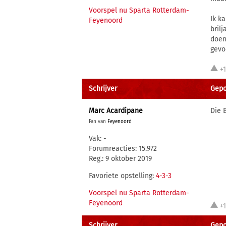
Voorspel nu Sparta Rotterdam-
Ik k
Feyenoord
bril
doen
gevo
+
Schrijver
Gepo
Marc Acardipane
Die 
Fan van
Feyenoord
Vak: -
Forumreacties: 15.972
Reg.: 9 oktober 2019
Favoriete opstelling:
4-3-3
Voorspel nu Sparta Rotterdam-
Feyenoord
+
Schrijver
Gepo