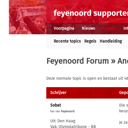
Voorpagina
Nieuws
Forums
In
Recente topics
Regels
Handleiding
Feyenoord Forum
»
An
Deze normale topic is open en bestaat uit 4
Schrijver
Gepo
Sobat
Die 
keuz
Fan van
Feyenoord
Uit: Den Haag
Je z
Vak: Olympiatribune - BB