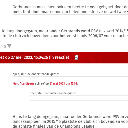
Gerbrands is misschien ook een beetje te veel gehypet door d
niets fout doen maar door zijn beleid moesten ze nu wel twee
is te lang doorgegaan, maar onder Gerbrands werd PSV in zowel 2014/15
tste de club zich bovendien voor het eerst sinds 2006/07 voor de ach
1/-0
st op 27 mei 2023, 15:04:26
(in reactie)
open/sluit de onderstaande quote:
Marc Acardipane
schreef op
27 mei 2023 om 15:03
:
open/sluit de onderstaande quote:
Hij is te lang doorgegaan, maar onder Gerbrands werd PSV in z
landskampioen. In 2015/16 plaatste de club zich bovendien voo
de achtste finales van de Champions League.