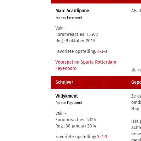
Marc Acardipane
Als 
Fan van
Feyenoord
Vak: -
Forumreacties: 15.972
Reg.: 9 oktober 2019
Favoriete opstelling:
4-3-3
Voorspel nu Sparta Rotterdam-
Feyenoord
+
Schrijver
Gepo
Willykment
Ze da
omda
Fan van
Feyenoord
Hag 
Vak: -
Forumreacties: 5.126
Het 
Reg.: 30 januari 2014
acht
bouw
Favoriete opstelling:
3-4-3
maak