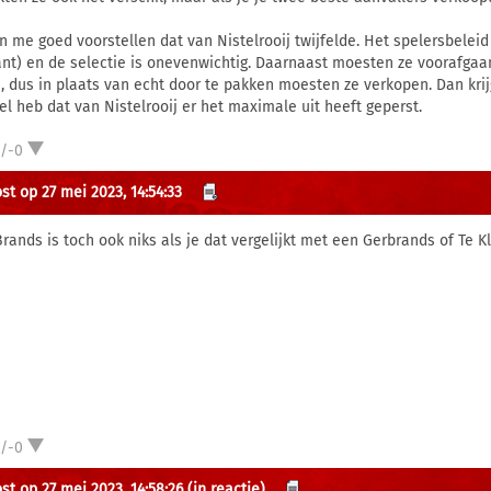
an me goed voorstellen dat van Nistelrooij twijfelde. Het spelersbele
jant) en de selectie is onevenwichtig. Daarnaast moesten ze voorafgaan
, dus in plaats van echt door te pakken moesten ze verkopen. Dan krijg 
el heb dat van Nistelrooij er het maximale uit heeft geperst.
1/-0
st op 27 mei 2023, 14:54:33
Brands is toch ook niks als je dat vergelijkt met een Gerbrands of Te K
1/-0
st op 27 mei 2023, 14:58:26
(in reactie)