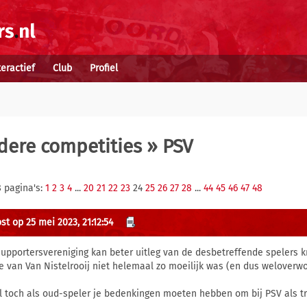
teractief
Club
Profiel
dere competities
» PSV
8 pagina's:
1
2
3
4
...
20
21
22
23
24
25
26
27
28
...
44
45
46
47
48
st op 25 mei 2023, 21:12:54
supportersvereniging kan beter uitleg van de desbetreffende spelers k
e van Van Nistelrooij niet helemaal zo moeilijk was (en dus weloverw
al toch als oud-speler je bedenkingen moeten hebben om bij PSV als tra