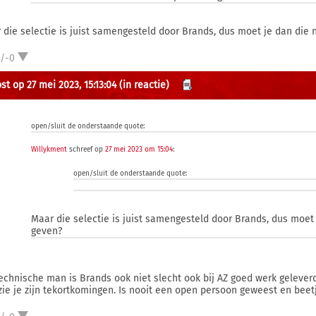
 die selectie is juist samengesteld door Brands, dus moet je dan die n
1/-0
st op 27 mei 2023, 15:13:04
(in reactie)
open/sluit de onderstaande quote:
Willykment
schreef op
27 mei 2023 om 15:04
:
open/sluit de onderstaande quote:
Maar die selectie is juist samengesteld door Brands, dus moet 
geven?
technische man is Brands ook niet slecht ook bij AZ goed werk gelever
zie je zijn tekortkomingen. Is nooit een open persoon geweest en beet