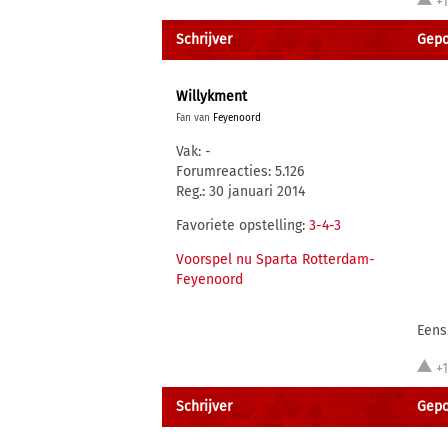
+
Schrijver
Gepo
Willykment
Fan van
Feyenoord
Vak: -
Forumreacties: 5.126
Reg.: 30 januari 2014
Favoriete opstelling:
3-4-3
Voorspel nu Sparta Rotterdam-
Feyenoord
Eens
+
Schrijver
Gepo