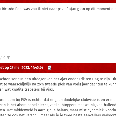
ik Ricardo Pepi was zou ik niet naar psv of ajax gaan op dit moment dus 
1/-0
st op 27 mei 2023, 14:45:54
chten serieus een uitdager van het Ajax onder Erik ten Hag te zijn. Dit 
t ze waarschijnlijk na zo'n tweede plek van vorig jaar dachten te kunn
en wat kwaliteitsspelers bij Ajax.
probleem bij PSV is echter dat er geen duidelijke clubvisie is en er nie
erin is het abominabel slecht, veel subtoppers met weinig voetballe
en. Het middenveld is aardig qua balans, maar mist dynamiek. Voorin
ten ze ook het verschil, maar als je je twee beste aanvallers verkoopt