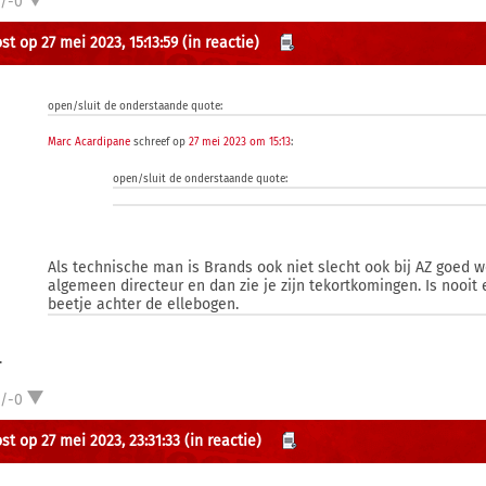
1/-0
st op 27 mei 2023, 15:13:59
(in reactie)
open/sluit de onderstaande quote:
Marc Acardipane
schreef op
27 mei 2023 om 15:13
:
open/sluit de onderstaande quote:
Als technische man is Brands ook niet slecht ook bij AZ goed we
algemeen directeur en dan zie je zijn tekortkomingen. Is nooi
beetje achter de ellebogen.
.
1/-0
st op 27 mei 2023, 23:31:33
(in reactie)