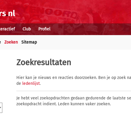
teractief
Club
Profiel
e
Zoeken
Sitemap
Zoekresultaten
Hier kan je nieuws en reacties doorzoeken. Ben je op zoek na
de
ledenlijst
.
Je hebt veel zoekopdrachten gedaan gedurende de laatste s
zoekopdracht indient. Leden kunnen vaker zoeken.