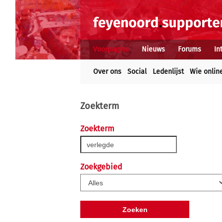
Voorpagina
Nieuws
Forums
In
Over ons
Social
Ledenlijst
Wie onlin
Zoekterm
Zoekterm
Zoekgebied