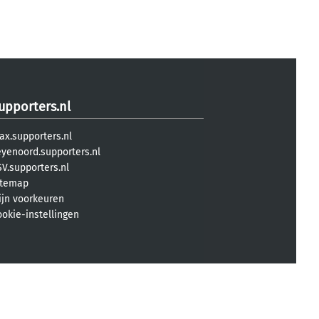
upporters.nl
ax.supporters.nl
eyenoord.supporters.nl
V.supporters.nl
itemap
ijn voorkeuren
ookie-instellingen