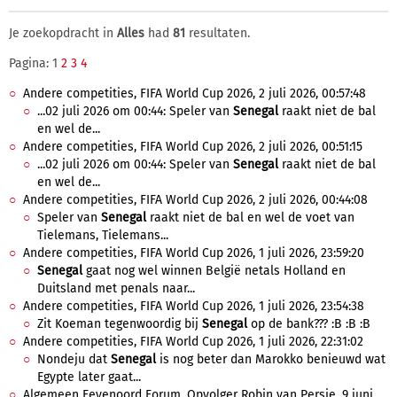
Je zoekopdracht in
Alles
had
81
resultaten.
Pagina: 1
2
3
4
Andere competities, FIFA World Cup 2026, 2 juli 2026, 00:57:48
...02 juli 2026 om 00:44: Speler van
Senegal
raakt niet de bal
en wel de...
Andere competities, FIFA World Cup 2026, 2 juli 2026, 00:51:15
...02 juli 2026 om 00:44: Speler van
Senegal
raakt niet de bal
en wel de...
Andere competities, FIFA World Cup 2026, 2 juli 2026, 00:44:08
Speler van
Senegal
raakt niet de bal en wel de voet van
Tielemans, Tielemans...
Andere competities, FIFA World Cup 2026, 1 juli 2026, 23:59:20
Senegal
gaat nog wel winnen België netals Holland en
Duitsland met penals naar...
Andere competities, FIFA World Cup 2026, 1 juli 2026, 23:54:38
Zit Koeman tegenwoordig bij
Senegal
op de bank??? :B :B :B
Andere competities, FIFA World Cup 2026, 1 juli 2026, 22:31:02
Nondeju dat
Senegal
is nog beter dan Marokko benieuwd wat
Egypte later gaat...
Algemeen Feyenoord Forum, Opvolger Robin van Persie, 9 juni