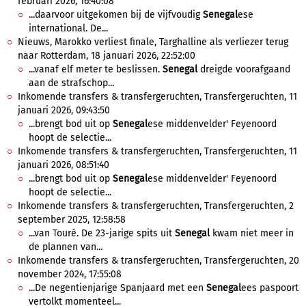
februari 2026, 16:40:08
...daarvoor uitgekomen bij de vijfvoudig
Senegal
ese
international. De...
Nieuws, Marokko verliest finale, Targhalline als verliezer terug
naar Rotterdam, 18 januari 2026, 22:52:00
...vanaf elf meter te beslissen.
Senegal
dreigde voorafgaand
aan de strafschop...
Inkomende transfers & transfergeruchten, Transfergeruchten, 11
januari 2026, 09:43:50
...brengt bod uit op
Senegal
ese middenvelder' Feyenoord
hoopt de selectie...
Inkomende transfers & transfergeruchten, Transfergeruchten, 11
januari 2026, 08:51:40
...brengt bod uit op
Senegal
ese middenvelder' Feyenoord
hoopt de selectie...
Inkomende transfers & transfergeruchten, Transfergeruchten, 2
september 2025, 12:58:58
...van Touré. De 23-jarige spits uit
Senegal
kwam niet meer in
de plannen van...
Inkomende transfers & transfergeruchten, Transfergeruchten, 20
november 2024, 17:55:08
...De negentienjarige Spanjaard met een
Senegal
ees paspoort
vertolkt momenteel...