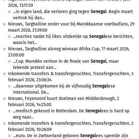
2026, 13:17:39
...in eigen land, die verloren ging tegen
Senegal
. Begin maart
vertrok hij dan...
Nieuws, Targhalline onder vuur bij Marokkaanse voetbalfans, 29
maart 2026, 21:39:00
...reacties nadat hij likes uitdeelde op
Senegal
ese berichten,
waarin het...
Nieuws, Targhalline alsnog winnaar Afrika Cup, 17 maart 2026,
23:00:00
...Cup. Marokko verloor in de finale van
Senegal
, maar
tekende protest aan...
Inkomende transfers & transfergeruchten, Transfergeruchten, 3
februari 2026, 23:06:34
...daarvoor uitgekomen bij de vijfvoudig
Senegal
ese
international. De...
Nieuws, Feyenoord huurt doelman van Middlesbrough, 2
februari 2026, 14:25:00
...medisch gekeurd in Rotterdam. De
Senegal
ees is hard op
weg naar...
Inkomende transfers & transfergeruchten, Transfergeruchten, 2
februari 2026, 10:26:09
...euro. De in Zwitserland geboren
Senegal
ees speelde zijn