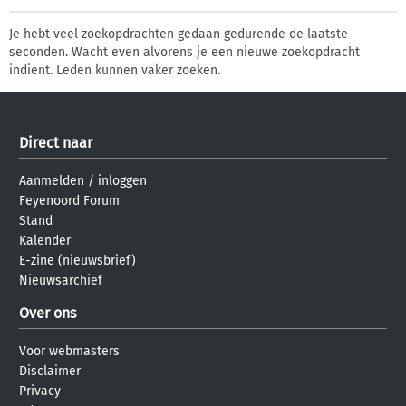
Je hebt veel zoekopdrachten gedaan gedurende de laatste
seconden. Wacht even alvorens je een nieuwe zoekopdracht
indient. Leden kunnen vaker zoeken.
Direct naar
Aanmelden
/
inloggen
Feyenoord Forum
Stand
Kalender
E-zine (nieuwsbrief)
Nieuwsarchief
Over ons
Voor webmasters
Disclaimer
Privacy