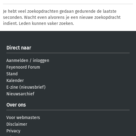
Je hebt veel zoekopdrachten gedaan gedurende de laatste
seconden. Wacht even alvorens je een nieuwe zoekopdracht
indient. Leden kunnen vaker zoeken.
Direct naar
Aanmelden
/
inloggen
Feyenoord Forum
Stand
Kalender
E-zine (nieuwsbrief)
Nieuwsarchief
Over ons
Voor webmasters
Disclaimer
Privacy