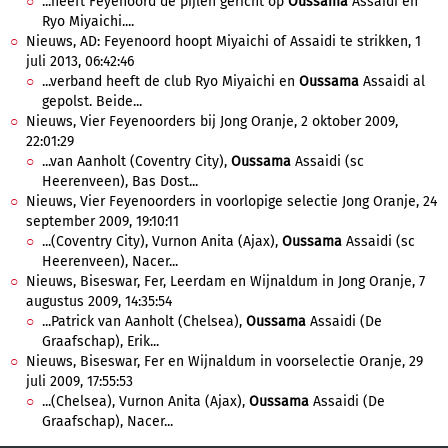
...heeft Feyenoord de pijlen gericht op
Oussama
Assaidi en
Ryo Miyaichi....
Nieuws, AD: Feyenoord hoopt Miyaichi of Assaidi te strikken, 1
juli 2013, 06:42:46
...verband heeft de club Ryo Miyaichi en
Oussama
Assaidi al
gepolst. Beide...
Nieuws, Vier Feyenoorders bij Jong Oranje, 2 oktober 2009,
22:01:29
...van Aanholt (Coventry City),
Oussama
Assaidi (sc
Heerenveen), Bas Dost...
Nieuws, Vier Feyenoorders in voorlopige selectie Jong Oranje, 24
september 2009, 19:10:11
...(Coventry City), Vurnon Anita (Ajax),
Oussama
Assaidi (sc
Heerenveen), Nacer...
Nieuws, Biseswar, Fer, Leerdam en Wijnaldum in Jong Oranje, 7
augustus 2009, 14:35:54
...Patrick van Aanholt (Chelsea),
Oussama
Assaidi (De
Graafschap), Erik...
Nieuws, Biseswar, Fer en Wijnaldum in voorselectie Oranje, 29
juli 2009, 17:55:53
...(Chelsea), Vurnon Anita (Ajax),
Oussama
Assaidi (De
Graafschap), Nacer...