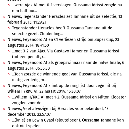
...werd Ajax A1 met 0-1 verslagen.
Oussama
Idrissi zorgde na
een half uur...
Nieuws, Tegenstander Heracles zet Tannane uit de selectie, 13
februari 2015, 11:29:21
Tegenstander Heracles heeft
Oussama
Tannane uit de
selectie gezet. Clubleiding...
Nieuws, Feyenoord A1 en C1 verliezen strijd om Super Cup, 23
augustus 2014, 18:41:50
...met 3-2 van Ajax. Via Gustavo Hamer en
Oussama
Idrissi
(uit een penalty)...
Nieuws, Feyenoord A1 als groepswinnaar naar de halve finale, 6
augustus 2014, 06:35:30
...Toch zorgde de winnende goal van
Oussama
Idrissi, die na
matig verdedigen...
Nieuws, Feyenoord A1 klimt op de ranglijst door zege uit bij
Willem II/RKC A1, 22 maart 2014, 16:30:07
...Willem II/RKC A1 met 1-2.
Oussama
Idrissi en Milton Klooster
zorgden voor de...
Nieuws, Veel afwezigen bij Heracles voor bekerduel, 17
december 2013, 22:57:07
...(knie) en Edwin Gyasi (sleutelbeen).
Oussama
Tannane kan
ook niet spelen,...