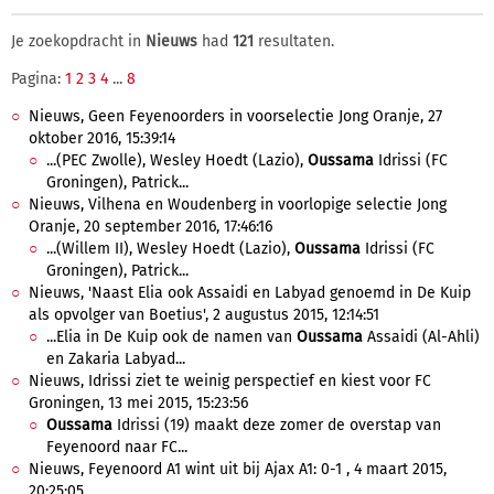
Je zoekopdracht in
Nieuws
had
121
resultaten.
Pagina:
1
2
3
4
...
8
Nieuws, Geen Feyenoorders in voorselectie Jong Oranje, 27
oktober 2016, 15:39:14
...(PEC Zwolle), Wesley Hoedt (Lazio),
Oussama
Idrissi (FC
Groningen), Patrick...
Nieuws, Vilhena en Woudenberg in voorlopige selectie Jong
Oranje, 20 september 2016, 17:46:16
...(Willem II), Wesley Hoedt (Lazio),
Oussama
Idrissi (FC
Groningen), Patrick...
Nieuws, 'Naast Elia ook Assaidi en Labyad genoemd in De Kuip
als opvolger van Boetius', 2 augustus 2015, 12:14:51
...Elia in De Kuip ook de namen van
Oussama
Assaidi (Al-Ahli)
en Zakaria Labyad...
Nieuws, Idrissi ziet te weinig perspectief en kiest voor FC
Groningen, 13 mei 2015, 15:23:56
Oussama
Idrissi (19) maakt deze zomer de overstap van
Feyenoord naar FC...
Nieuws, Feyenoord A1 wint uit bij Ajax A1: 0-1 , 4 maart 2015,
20:25:05