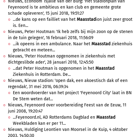
Nieuws, Econoom Tsjalle van der Burg: 'Het stadionplan van
Feyenoord is te ambitieus en kan club en gemeente grote
schade opleveren', 15 juni 2018, 19:51:27
...de kans op een failliet van het
Maasstad
ion juist zeer groot
is. Een...
Nieuws, Peter Houtman: 'Ik heb zelfs bij mijn zoon op de stenen
in de tuin gelegen', 16 februari 2018, 11:56:09
...ik opeens in een ambulance. Naar het
Maasstad
ziekenhuis
gebracht en meteen...
Nieuws, 'Peter Houtman opgenomen in ziekenhuis met
dichtgeslibde ader', 28 januari 2018, 12:45:50
...dat Peter Houtman is opgenomen in het
Maasstad
Ziekenhuis in Rotterdam. De...
Nieuws, Nieuw stadion: 'open dak, een akoestisch dak of een
regendak', 31 mei 2016, 06:39:34
Een woordvoerder van het project 'Feyenoord City' laat in BN
De Stem weten dat...
Nieuws, Feyenoord over voorbereiding Feest van de Eeuw, 11
juni 2008, 19:20:47
...Feyenoord.nl, AD Rotterdams Dagblad en
Maasstad
Weekbladen kan er per 11...
Nieuws, Huldiging Leontien van Moorsel in de Kuip, 4 oktober
2003, 14:50:30