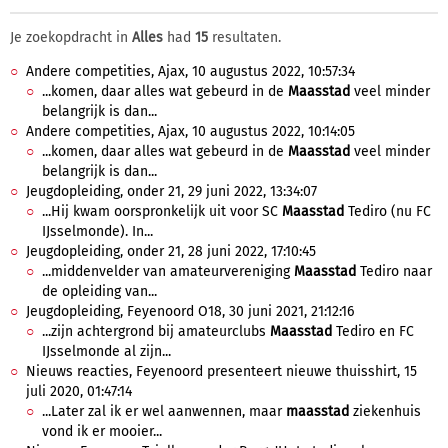
Je zoekopdracht in
Alles
had
15
resultaten.
Andere competities, Ajax, 10 augustus 2022, 10:57:34
...komen, daar alles wat gebeurd in de
Maasstad
veel minder
belangrijk is dan...
Andere competities, Ajax, 10 augustus 2022, 10:14:05
...komen, daar alles wat gebeurd in de
Maasstad
veel minder
belangrijk is dan...
Jeugdopleiding, onder 21, 29 juni 2022, 13:34:07
...Hij kwam oorspronkelijk uit voor SC
Maasstad
Tediro (nu FC
IJsselmonde). In...
Jeugdopleiding, onder 21, 28 juni 2022, 17:10:45
...middenvelder van amateurvereniging
Maasstad
Tediro naar
de opleiding van...
Jeugdopleiding, Feyenoord O18, 30 juni 2021, 21:12:16
...zijn achtergrond bij amateurclubs
Maasstad
Tediro en FC
IJsselmonde al zijn...
Nieuws reacties, Feyenoord presenteert nieuwe thuisshirt, 15
juli 2020, 01:47:14
...Later zal ik er wel aanwennen, maar
maasstad
ziekenhuis
vond ik er mooier...