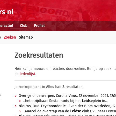
teractief
Club
Profiel
e
Zoeken
Sitemap
Zoekresultaten
Hier kan je nieuws en reacties doorzoeken. Ben je op zoek na
de
ledenlijst
.
Je zoekopdracht in
Alles
had
8
resultaten.
Overige onderwerpen, Corona Virus, 12 november 2021, 12:5
...het strijdbaar. Restaurants bij het
Leidse
plein in...
Nieuws, Oud-Feyenoorder Paul van der Blom overleden, 12 
...Marcel de overstap van de
Leidse
club UVS naar Feyeno