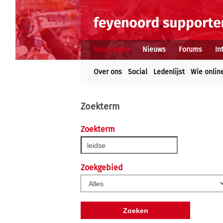
Voorpagina
Nieuws
Forums
In
Over ons
Social
Ledenlijst
Wie onlin
Zoekterm
Zoekterm
Zoekgebied