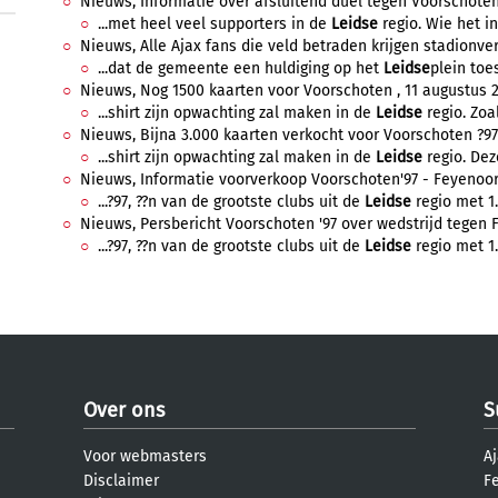
Nieuws, Informatie over afsluitend duel tegen Voorschoten ?
...met heel veel supporters in de
Leidse
regio. Wie het in
Nieuws, Alle Ajax fans die veld betraden krijgen stadionverb
...dat de gemeente een huldiging op het
Leidse
plein toe
Nieuws, Nog 1500 kaarten voor Voorschoten , 11 augustus 2
...shirt zijn opwachting zal maken in de
Leidse
regio. Zoal
Nieuws, Bijna 3.000 kaarten verkocht voor Voorschoten ?97 
...shirt zijn opwachting zal maken in de
Leidse
regio. Dez
Nieuws, Informatie voorverkoop Voorschoten'97 - Feyenoord,
...?97, ??n van de grootste clubs uit de
Leidse
regio met 1.
Nieuws, Persbericht Voorschoten '97 over wedstrijd tegen Fe
...?97, ??n van de grootste clubs uit de
Leidse
regio met 1.
Over ons
S
Voor webmasters
Aj
Disclaimer
F