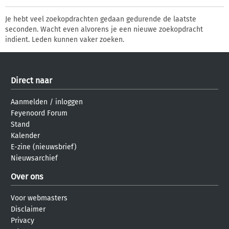
Je hebt veel zoekopdrachten gedaan gedurende de laatste
seconden. Wacht even alvorens je een nieuwe zoekopdracht
indient. Leden kunnen vaker zoeken.
Direct naar
Aanmelden
/
inloggen
Feyenoord Forum
Stand
Kalender
E-zine (nieuwsbrief)
Nieuwsarchief
Over ons
Voor webmasters
Disclaimer
Privacy