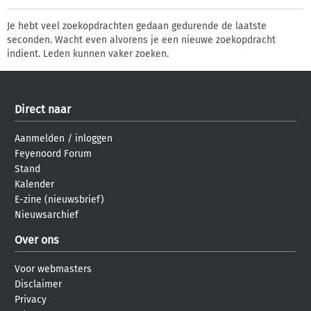
Je hebt veel zoekopdrachten gedaan gedurende de laatste
seconden. Wacht even alvorens je een nieuwe zoekopdracht
indient. Leden kunnen vaker zoeken.
Direct naar
Aanmelden
/
inloggen
Feyenoord Forum
Stand
Kalender
E-zine (nieuwsbrief)
Nieuwsarchief
Over ons
Voor webmasters
Disclaimer
Privacy