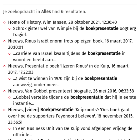
Je zoekopdracht in
Alles
had
6
resultaten.
Home of History, Wim Jansen, 28 oktober 2021, 12:36:40
Schrok gister wel van Wimpie bij de
boekpresentatie
oogt erg
fragiel.
Nieuws, Rinus Israël enorm trots op eigen boek, 16 maart 2017,
20:10:01
...carrière van Israel kwam tijdens de
boekpresentatie
in
woord en beeld aan...
Nieuws, Presentatie boek 'IJzeren Rinus' in de Kuip, 16 maart
2017, 17:22:03
...1 wist te winnen in 1970 zijn bij de
boekpresentatie
aanwezig, onder meer...
Nieuws, Van Gobbel presenteert biografie, 26 mei 2016, 06:33:58
...Gobbel vertelde tijdens de
boekpresentatie
dat hij in eerste
instantie...
Nieuws, [video]
Boekpresentatie
'Kuipkoorts': 'Ons boek gaat
over hoe de supporters Feyenoord beleven', 18 november 2015,
23:56:51
In een Business Unit van De Kuip vond afgelopen vrijdag de
officiële...