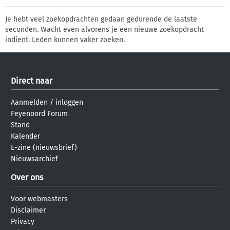
Je hebt veel zoekopdrachten gedaan gedurende de laatste
seconden. Wacht even alvorens je een nieuwe zoekopdracht
indient. Leden kunnen vaker zoeken.
Direct naar
Aanmelden
/
inloggen
Feyenoord Forum
Stand
Kalender
E-zine (nieuwsbrief)
Nieuwsarchief
Over ons
Voor webmasters
Disclaimer
Privacy