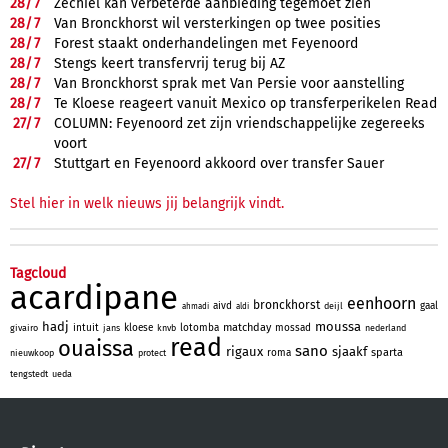
28/
7
Zechiël kan verbeterde aanbieding tegemoet zien
28/
7
Van Bronckhorst wil versterkingen op twee posities
28/
7
Forest staakt onderhandelingen met Feyenoord
28/
7
Stengs keert transfervrij terug bij AZ
28/
7
Van Bronckhorst sprak met Van Persie voor aanstelling
28/
7
Te Kloese reageert vanuit Mexico op transferperikelen Read
27/
7
COLUMN: Feyenoord zet zijn vriendschappelijke zegereeks
voort
27/
7
Stuttgart en Feyenoord akkoord over transfer Sauer
Stel hier in welk nieuws jij belangrijk vindt.
Tagcloud
acardipane
eenhoorn
bronckhorst
aivd
gaal
deijl
ahmadi
aldi
hadj
moussa
matchday
intuit
kloese
lotomba
mossad
givairo
jans
knvb
nederland
read
ouaissa
sano
rigaux
sjaakf
sparta
roma
nieuwkoop
protect
tengstedt
ueda