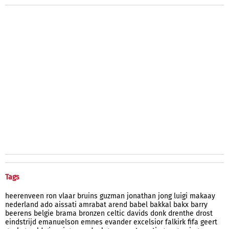
Tags
heerenveen
ron
vlaar
bruins
guzman
jonathan
jong
luigi
makaay
nederland
ado
aissati
amrabat
arend
babel
bakkal
bakx
barry
beerens
belgie
brama
bronzen
celtic
davids
donk
drenthe
drost
eindstrijd
emanuelson
emnes
evander
excelsior
falkirk
fifa
geert