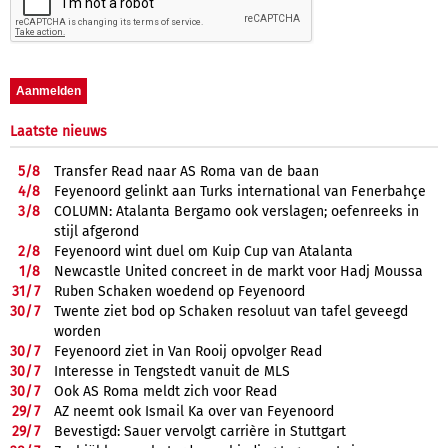
Laatste nieuws
5/
8
Transfer Read naar AS Roma van de baan
4/
8
Feyenoord gelinkt aan Turks international van Fenerbahçe
3/
8
COLUMN: Atalanta Bergamo ook verslagen; oefenreeks in
stijl afgerond
2/
8
Feyenoord wint duel om Kuip Cup van Atalanta
1/
8
Newcastle United concreet in de markt voor Hadj Moussa
31/
7
Ruben Schaken woedend op Feyenoord
30/
7
Twente ziet bod op Schaken resoluut van tafel geveegd
worden
30/
7
Feyenoord ziet in Van Rooij opvolger Read
30/
7
Interesse in Tengstedt vanuit de MLS
30/
7
Ook AS Roma meldt zich voor Read
29/
7
AZ neemt ook Ismail Ka over van Feyenoord
29/
7
Bevestigd: Sauer vervolgt carrière in Stuttgart