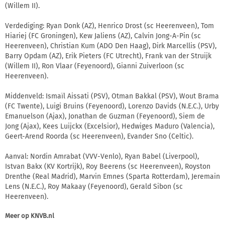
(Willem II).
Verdediging: Ryan Donk (AZ), Henrico Drost (sc Heerenveen), Tom
Hiariej (FC Groningen), Kew Jaliens (AZ), Calvin Jong-A-Pin (sc
Heerenveen), Christian Kum (ADO Den Haag), Dirk Marcellis (PSV),
Barry Opdam (AZ), Erik Pieters (FC Utrecht), Frank van der Struijk
(Willem II), Ron Vlaar (Feyenoord), Gianni Zuiverloon (sc
Heerenveen).
Middenveld: Ismaïl Aissati (PSV), Otman Bakkal (PSV), Wout Brama
(FC Twente), Luigi Bruins (Feyenoord), Lorenzo Davids (N.E.C.), Urby
Emanuelson (Ajax), Jonathan de Guzman (Feyenoord), Siem de
Jong (Ajax), Kees Luijckx (Excelsior), Hedwiges Maduro (Valencia),
Geert-Arend Roorda (sc Heerenveen), Evander Sno (Celtic).
Aanval: Nordin Amrabat (VVV-Venlo), Ryan Babel (Liverpool),
Istvan Bakx (KV Kortrijk), Roy Beerens (sc Heerenveen), Royston
Drenthe (Real Madrid), Marvin Emnes (Sparta Rotterdam), Jeremain
Lens (N.E.C.), Roy Makaay (Feyenoord), Gerald Sibon (sc
Heerenveen).
Meer op
KNVB.nl