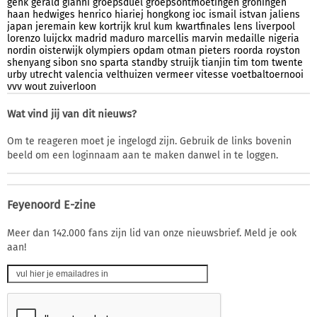
genk
gerald
gianni
groepsduel
groepsontmoetingen
groningen
haan
hedwiges
henrico
hiariej
hongkong
ioc
ismail
istvan
jaliens
japan
jeremain
kew
kortrijk
krul
kum
kwartfinales
lens
liverpool
lorenzo
luijckx
madrid
maduro
marcellis
marvin
medaille
nigeria
nordin
oisterwijk
olympiers
opdam
otman
pieters
roorda
royston
shenyang
sibon
sno
sparta
standby
struijk
tianjin
tim
tom
twente
urby
utrecht
valencia
velthuizen
vermeer
vitesse
voetbaltoernooi
vvv
wout
zuiverloon
Wat vind jij van dit nieuws?
Om te reageren moet je ingelogd zijn. Gebruik de links bovenin
beeld om een loginnaam aan te maken danwel in te loggen.
Feyenoord E-zine
Meer dan 142.000 fans zijn lid van onze nieuwsbrief. Meld je ook
aan!