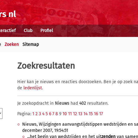
teractief
Club
Profiel
e
Zoeken
Sitemap
Zoekresultaten
Hier kan je nieuws en reacties doorzoeken. Ben je op zoek na
de
ledenlijst
.
Je zoekopdracht in
Nieuws
had
402
resultaten.
Pagina:
1
2
3
4
5
6
7
8
9
10
11
12
13
14
15
16
17
Nieuws, Wijzigingen aanvangstijdstippen wedstrijden en s
december 2007, 19:54:51
...het begin van wedstrijden en het uit
zenden
van samenv