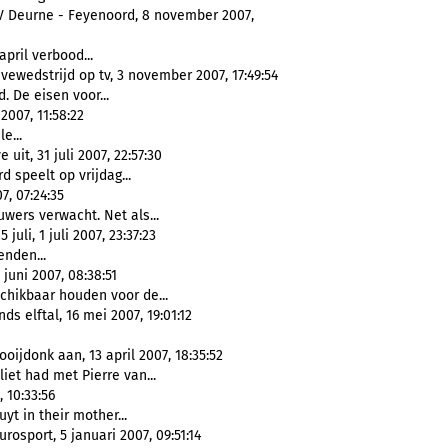
 Deurne - Feyenoord, 8 november 2007,
april verbood...
vewedstrijd op tv, 3 november 2007, 17:49:54
. De eisen voor...
007, 11:58:22
e...
it, 31 juli 2007, 22:57:30
d speelt op vrijdag...
7, 07:24:35
wers verwacht. Net als...
uli, 1 juli 2007, 23:37:23
enden...
juni 2007, 08:38:51
chikbaar houden voor de...
s elftal, 16 mei 2007, 19:01:12
ijdonk aan, 13 april 2007, 18:35:52
iet had met Pierre van...
 10:33:56
uyt in their mother...
osport, 5 januari 2007, 09:51:14