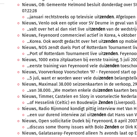
Nieuws, OB: Gemeente Helmond besluit donderdag over SV
07:22:28
...januari rechtstreeks op televisie uit
zenden
. Afgelopen 
Nieuws, Venlo ook een optie voor SV Deurne in geval van li
...valt over het al dan niet live uit
zenden
van de wedstrijd
Nieuws, Feyenoord commercieel actief in Korea, 4 oktober 2
...Korea. Ook wordt gedacht over het uit
zenden
op mobiel
Nieuws, NOS zendt duels Port of Rotterdam Tournament live u
...Port of Rotterdam Tournament live uit
zenden
. Feyenoor
Nieuws, 1000 extra zitplaatsen bij eerste training, 5 juli 200
...eerste training van Feyenoord vele dui
zenden
toeschou
Nieuws, Voorverkoop Voorschoten '97 - Feyenoord start op 5 j
...5 juli, want er worden weer vele dui
zenden
belangstell
Nieuws, Maximaal 38.000 seizoenkaarten in de verkoop, 29 
...van 38.000. ,,We moeten enkele dui
zenden
kaarten bes
Nieuws, Timmer, Castelen en Slory in voorselectie Nederland
...of Hesselink (Celtic) en Boudewijn
Zenden
(Liverpool).
Nieuws, Radio Rijnmond kondigt pittig interview met Van Hoo
...een uur durend interview zal uit
zenden
dat Hans van Vl
Nieuws, Open sollicitatie Dudek bij Feyenoord, 8 april 2007,
...discuss some thorny issues with Bolo
Zenden
or Dirk K
Nieuws, Galatasaray-Feyenoord alleen ?s avonds laat op Eur