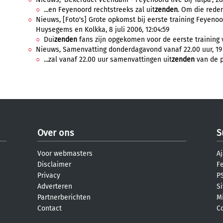
...en Feyenoord rechtstreeks zal uit
zenden
. Om die reden
Nieuws, [Foto's] Grote opkomst bij eerste training Feyenoo
Huysegems en Kolkka, 8 juli 2006, 12:04:59
Dui
zenden
fans zijn opgekomen voor de eerste training 
Nieuws, Samenvatting donderdagavond vanaf 22.00 uur, 19 a
...zal vanaf 22.00 uur samenvattingen uit
zenden
van de pl
Over ons
S
Voor webmasters
Aj
Disclaimer
F
Privacy
PS
Adverteren
S
Partnerberichten
M
Contact
C