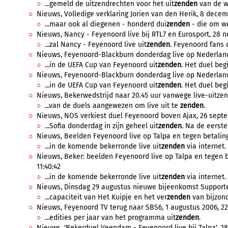
...gemeld de uitzendrechten voor het uit
zenden
van de we
Nieuws, Volledige verklaring Jorien van den Herik, 8 decemb
...maar ook al diegenen - honderd dui
zenden
- die om we
Nieuws, Nancy - Feyenoord live bij RTL7 en Eurosport, 28 n
...zal Nancy - Feyenoord live uit
zenden
. Feyenoord fans d
Nieuws, Feyenoord-Blackburn donderdag live op Nederland 
...in de UEFA Cup van Feyenoord uit
zenden
. Het duel begi
Nieuws, Feyenoord-Blackburn donderdag live op Nederland 
...in de UEFA Cup van Feyenoord uit
zenden
. Het duel begi
Nieuws, Bekerwedstrijd naar 20.45 uur vanwege live-uitzend
...van de duels aangewezen om live uit te
zenden
.
Nieuws, NOS verkiest duel Feyenoord boven Ajax, 26 septe
...Sofia donderdag in zijn geheel uit
zenden
. Na de eerste
Nieuws, Beelden Feyenoord live op Talpa en tegen betaling
...in de komende bekerronde live uit
zenden
via internet.
Nieuws, Beker: beelden Feyenoord live op Talpa en tegen b
11:40:42
...in de komende bekerronde live uit
zenden
via internet.
Nieuws, Dinsdag 29 augustus nieuwe bijeenkomst Supporter
...capaciteit van Het Kuipje en het ver
zenden
van bijzond
Nieuws, Feyenoord TV terug naar SBS6, 1 augustus 2006, 22
...edities per jaar van het programma uit
zenden
.
Nieuws, 'Bekerduel Veendam - Feyenoord live bij Talpa', 28 j