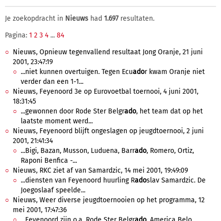
Je zoekopdracht in
Nieuws
had
1.697
resultaten.
Pagina:
1
2
3
4
...
84
Nieuws, Opnieuw tegenvallend resultaat Jong Oranje, 21 juni
2001, 23:47:19
...niet kunnen overtuigen. Tegen Ecu
ado
r kwam Oranje niet
verder dan een 1-1...
Nieuws, Feyenoord 3e op Eurovoetbal toernooi, 4 juni 2001,
18:31:45
...gewonnen door Rode Ster Belgr
ado
, het team dat op het
laatste moment werd...
Nieuws, Feyenoord blijft ongeslagen op jeugdtoernooi, 2 juni
2001, 21:41:34
...Bigi, Bazan, Musson, Luduena, Barr
ado
, Romero, Ortiz,
Raponi Benfica -...
Nieuws, RKC ziet af van Samardzic, 14 mei 2001, 19:49:09
...diensten van Feyenoord huurling R
ado
slav Samardzic. De
Joegoslaaf speelde...
Nieuws, Weer diverse jeugdtoernooien op het programma, 12
mei 2001, 17:47:36
...Feyenoord zijn o.a. Rode Ster Belgr
ado
, America Belo