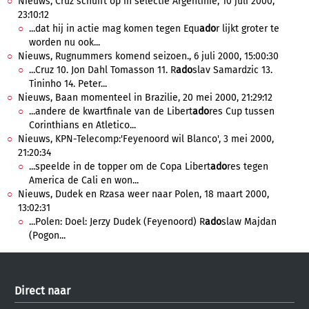
Nieuws, Cruz schuift op in selectie Argentinie, 10 juli 2000,
23:10:12
...dat hij in actie mag komen tegen Equ
ado
r lijkt groter te
worden nu ook...
Nieuws, Rugnummers komend seizoen., 6 juli 2000, 15:00:30
...Cruz 10. Jon Dahl Tomasson 11. R
ado
slav Samardzic 13.
Tininho 14. Peter...
Nieuws, Baan momenteel in Brazilie, 20 mei 2000, 21:29:12
...andere de kwartfinale van de Libert
ado
res Cup tussen
Corinthians en Atletico...
Nieuws, KPN-Telecomp:'Feyenoord wil Blanco', 3 mei 2000,
21:20:34
...speelde in de topper om de Copa Libert
ado
res tegen
America de Cali en won...
Nieuws, Dudek en Rzasa weer naar Polen, 18 maart 2000,
13:02:31
...Polen: Doel: Jerzy Dudek (Feyenoord) R
ado
slaw Majdan
(Pogon...
Direct naar