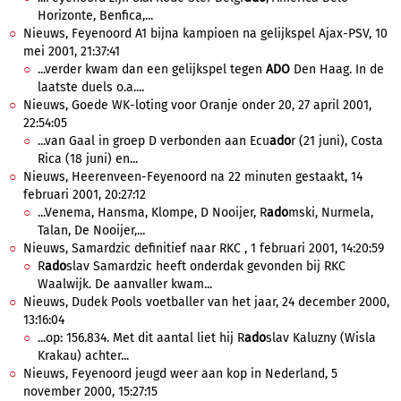
Horizonte, Benfica,...
Nieuws, Feyenoord A1 bijna kampioen na gelijkspel Ajax-PSV, 10
mei 2001, 21:37:41
...verder kwam dan een gelijkspel tegen
ADO
Den Haag. In de
laatste duels o.a....
Nieuws, Goede WK-loting voor Oranje onder 20, 27 april 2001,
22:54:05
...van Gaal in groep D verbonden aan Ecu
ado
r (21 juni), Costa
Rica (18 juni) en...
Nieuws, Heerenveen-Feyenoord na 22 minuten gestaakt, 14
februari 2001, 20:27:12
...Venema, Hansma, Klompe, D Nooijer, R
ado
mski, Nurmela,
Talan, De Nooijer,...
Nieuws, Samardzic definitief naar RKC , 1 februari 2001, 14:20:59
R
ado
slav Samardzic heeft onderdak gevonden bij RKC
Waalwijk. De aanvaller kwam...
Nieuws, Dudek Pools voetballer van het jaar, 24 december 2000,
13:16:04
...op: 156.834. Met dit aantal liet hij R
ado
slav Kaluzny (Wisla
Krakau) achter...
Nieuws, Feyenoord jeugd weer aan kop in Nederland, 5
november 2000, 15:27:15