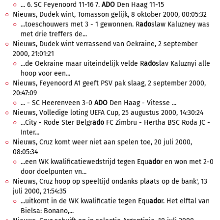
... 6. SC Feyenoord 11-16 7.
ADO
Den Haag 11-15
Nieuws, Dudek wint, Tomasson gelijk, 8 oktober 2000, 00:05:32
...toeschouwers met 3 - 1 gewonnen. R
ado
slaw Kaluzney was
met drie treffers de...
Nieuws, Dudek wint verrassend van Oekraine, 2 september
2000, 21:01:21
...de Oekraine maar uiteindelijk velde R
ado
slav Kaluznyi alle
hoop voor een...
Nieuws, Feyenoord A1 geeft PSV pak slaag, 2 september 2000,
20:47:09
... - SC Heerenveen 3-0
ADO
Den Haag - Vitesse ...
Nieuws, Volledige loting UEFA Cup, 25 augustus 2000, 14:30:24
...City - Rode Ster Belgr
ado
FC Zimbru - Hertha BSC Roda JC -
Inter...
Nieuws, Cruz komt weer niet aan spelen toe, 20 juli 2000,
08:05:34
...een WK kwalificatiewedstrijd tegen Equ
ado
r en won met 2-0
door doelpunten vn...
Nieuws, Cruz hoop op speeltijd ondanks plaats op de bank', 13
juli 2000, 21:54:35
...uitkomt in de WK kwalificatie tegen Equ
ado
r. Het elftal van
Bielsa: Bonano,...