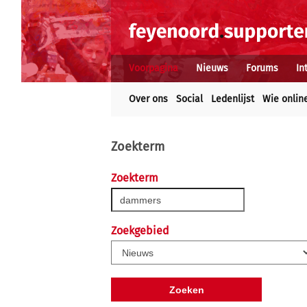
Voorpagina
Nieuws
Forums
In
Over ons
Social
Ledenlijst
Wie onlin
Zoekterm
Zoekterm
Zoekgebied