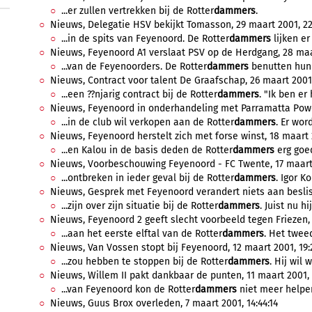
...er zullen vertrekken bij de Rotter
dammers
.
Nieuws, Delegatie HSV bekijkt Tomasson, 29 maart 2001, 22
...in de spits van Feyenoord. De Rotter
dammers
lijken er
Nieuws, Feyenoord A1 verslaat PSV op de Herdgang, 28 maar
...van de Feyenoorders. De Rotter
dammers
benutten hun 
Nieuws, Contract voor talent De Graafschap, 26 maart 2001,
...een ??njarig contract bij de Rotter
dammers
. "Ik ben er 
Nieuws, Feyenoord in onderhandeling met Parramatta Power
...in de club wil verkopen aan de Rotter
dammers
. Er wor
Nieuws, Feyenoord herstelt zich met forse winst, 18 maart 2
...en Kalou in de basis deden de Rotter
dammers
erg goed
Nieuws, Voorbeschouwing Feyenoord - FC Twente, 17 maart 
...ontbreken in ieder geval bij de Rotter
dammers
. Igor K
Nieuws, Gesprek met Feyenoord verandert niets aan besliss
...zijn over zijn situatie bij de Rotter
dammers
. Juist nu h
Nieuws, Feyenoord 2 geeft slecht voorbeeld tegen Friezen, 
...aan het eerste elftal van de Rotter
dammers
. Het tweed
Nieuws, Van Vossen stopt bij Feyenoord, 12 maart 2001, 19:
...zou hebben te stoppen bij de Rotter
dammers
. Hij wil 
Nieuws, Willem II pakt dankbaar de punten, 11 maart 2001, 1
...van Feyenoord kon de Rotter
dammers
niet meer helpen.
Nieuws, Guus Brox overleden, 7 maart 2001, 14:44:14