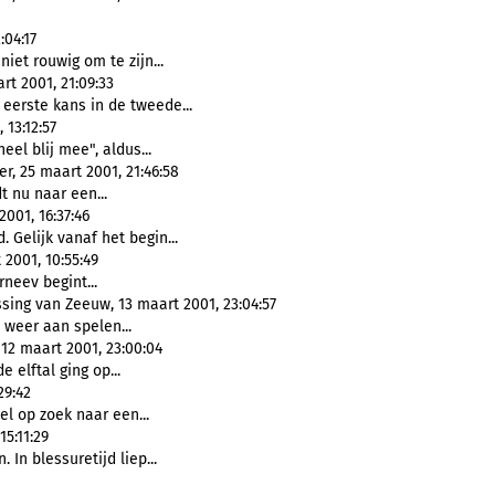
:04:17
 niet rouwig om te zijn...
t 2001, 21:09:33
eerste kans in de tweede...
 13:12:57
heel blij mee", aldus...
, 25 maart 2001, 21:46:58
dt nu naar een...
001, 16:37:46
. Gelijk vanaf het begin...
2001, 10:55:49
orneev begint...
ing van Zeeuw, 13 maart 2001, 23:04:57
ij weer aan spelen...
12 maart 2001, 23:00:04
e elftal ging op...
29:42
wel op zoek naar een...
5:11:29
 In blessuretijd liep...