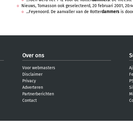
Nieuws, Tomasson ook geselecteerd, 20 februari 2001, 20:4
...Feyenoord. De aanvaller van de Rotter
dammers
is doo
Over ons
S
Voor webmasters
Aj
Disclaimer
F
Privacy
PS
Adverteren
S
Partnerberichten
M
Contact
C