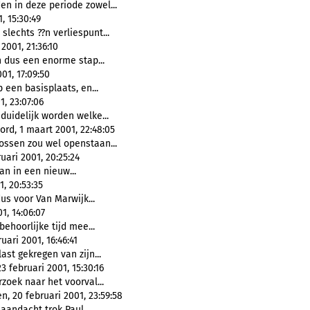
en in deze periode zowel...
, 15:30:49
lechts ??n verliespunt...
2001, 21:36:10
 dus een enorme stap...
01, 17:09:50
 een basisplaats, en...
, 23:07:06
duidelijk worden welke...
rd, 1 maart 2001, 22:48:05
Vossen zou wel openstaan...
ari 2001, 20:25:24
aan in een nieuw...
, 20:53:35
dus voor Van Marwijk...
1, 14:06:07
behoorlijke tijd mee...
ari 2001, 16:46:41
ast gekregen van zijn...
 februari 2001, 15:30:16
rzoek naar het voorval...
, 20 februari 2001, 23:59:58
aandacht trok Paul...