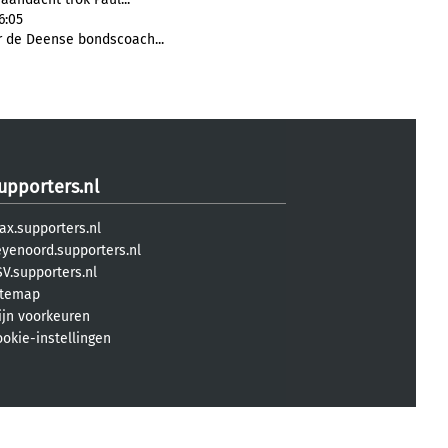
6:05
r de Deense bondscoach...
upporters.nl
ax.supporters.nl
eyenoord.supporters.nl
V.supporters.nl
itemap
ijn voorkeuren
ookie-instellingen