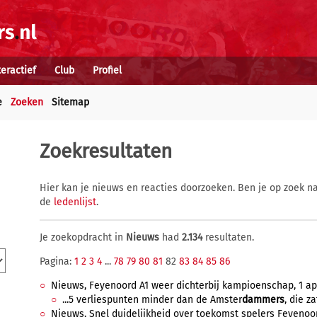
teractief
Club
Profiel
e
Zoeken
Sitemap
Zoekresultaten
Hier kan je nieuws en reacties doorzoeken. Ben je op zoek na
de
ledenlijst
.
Je zoekopdracht in
Nieuws
had
2.134
resultaten.
Pagina:
1
2
3
4
...
78
79
80
81
82
83
84
85
86
Nieuws, Feyenoord A1 weer dichterbij kampioenschap, 1 apri
...5 verliespunten minder dan de Amster
dammers
, die z
Nieuws, Snel duidelijkheid over toekomst spelers Feyenoord