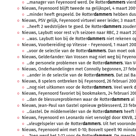
...manager van Feyenoord werd. De Rotter
dammers
vierd
Nieuws, Feyenoord blijft tweede na gelijkspel, 4 maart 2001
...minder heeft gespeeld. De Rotter
dammers
hebben dus s
Nieuws, PSV gelijk, Feyenoord virtueel weer leider, 3 maart 
...heeft 2 wedstrijden te goed. De Rotter
dammers
zouden
Nieuws, Laybutt voor rest v/h seizoen naar RBC, 2 maart 20
...was. Laybutt kon bij de Rotter
dammers
niet rekenen op
Nieuws, Voorbereiding op Vitesse - Feyenoord, 1 maart 2001
...voor de selectie van de Rotter
dammers
. Dan moet ook 
Nieuws, Gelderlander: Van Vossen mag niet weg bij Feyenoo
...de personele problemen van de Rotter
dammers
. Van 
Nieuws, Onderhandelingen met Connolly begonnen, 27 febru
...ander in de selectie van de Rotter
dammers
. Dat zal B
Nieuws, 8 spelers ontbreken bij Feyenoord, 26 februari 2001
...nog niet uitkomen voor de Rotter
dammers
. Veel werk 
Nieuws, Feyenoord favoriet bij bookmakers, 24 februari 200
...dan de blessureproblemen waar de Rotter
dammers
al 
Nieuws, Jean-Paul van Gastel opnieuw geblesseerd, 23 febru
...Gastel. De middenvelder van de Rotter
dammers
heeft l
Nieuws, Feyenoord en Leonardo niet vervolgd door KNVB, 23
...vleugelspeler van de Rotter
dammers
. Uit het vooronde
Nieuws, Feyenoord wint met 0-10; Bosvelt speelt 90 minuten
...Toen werd het 1-12 voor de Rotter
dammers
. De meeste 