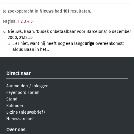
Je zoekopdracht in
Nieuws
had
101
resultaten.
Pagina:
1
2
3
4
5
Nieuws, Baan: 'Dudek onbetaalbaar voor Barcelona', 6 december
2000, 21:12:55
...er niet, want hij heeft nog een langd
urige
overeenkomst.'
aldus Baan in het...
Direct naar
Aanmelden
/
inloggen
Feyenoord Forum
Stand
Kalender
E-zine (nieuwsbrief)
Nieuwsarchief
Over ons