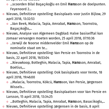
...scoorden Bilal Başaçıkoğlu en Emil
Hans
son de doelpunten.
Feyenoord 2...
Nieuws, Definitieve opstelling: Basisplaats voor Justin Bijlow, 29
april 2018, 13:32:53
...Van Beek, Malacia, Tapia, Amrabat,
Hans
son, Toornstra,
Başaçıkoğlu,...
Nieuws, Analyse van Algemeen Dagblad: Halve basiselftal kan
zomaar vervangen moeten worden, 25 april 2018, 07:10:36
...terwijl de Noorse middenvelder Emil
Hans
son op de
nominatie staat om te...
Nieuws, Definitieve opstelling: Van Persie en Toornstra in de
basis, 22 april 2018, 16:53:04
...Nieuwkoop, Botteghin, Malacia, Tapia,
Hans
son, Amrabat,
Boëtius,...
Nieuws, Definitieve opstelling: Ook basisplaats voor Vente, 18
april 2018, 19:46:00
...Malacia, Toornstra, Kökcü,
Hans
son, Van Persie, Jørgensen
Wissels...
Nieuws, Definitieve opstelling: Basisplaatsen voor Van Persie en
Larsson, 15 april 2018, 13:34:25
...Botteghin, Malacia, Tapia, Amrabat,
Hans
son, Basacikoglu,...
Nieuws, Definitieve opstelling: Jørgensen in de basis, 8 april