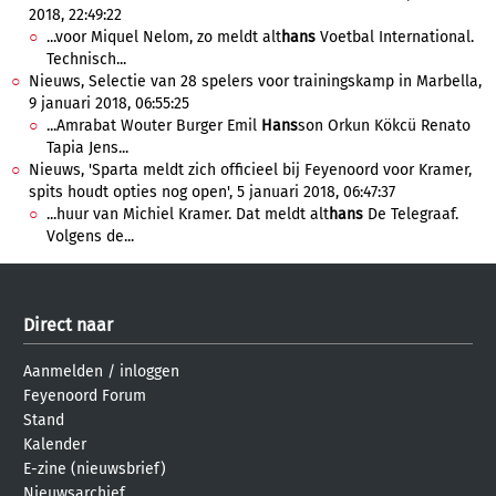
2018, 22:49:22
...voor Miquel Nelom, zo meldt alt
hans
Voetbal International.
Technisch...
Nieuws, Selectie van 28 spelers voor trainingskamp in Marbella,
9 januari 2018, 06:55:25
...Amrabat Wouter Burger Emil
Hans
son Orkun Kökcü Renato
Tapia Jens...
Nieuws, 'Sparta meldt zich officieel bij Feyenoord voor Kramer,
spits houdt opties nog open', 5 januari 2018, 06:47:37
...huur van Michiel Kramer. Dat meldt alt
hans
De Telegraaf.
Volgens de...
Direct naar
Aanmelden
/
inloggen
Feyenoord Forum
Stand
Kalender
E-zine (nieuwsbrief)
Nieuwsarchief