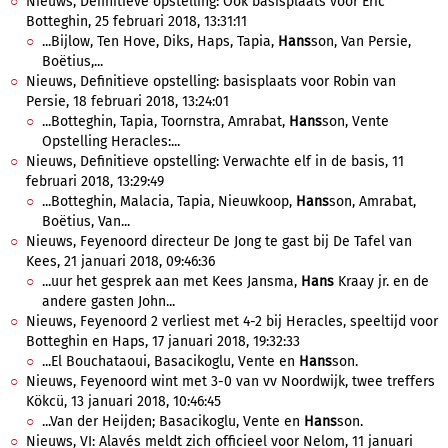
Nieuws, Definitieve opstelling: Ook basisplaats voor Eric
Botteghin, 25 februari 2018, 13:31:11
...Bijlow, Ten Hove, Diks, Haps, Tapia,
Hans
son, Van Persie,
Boëtius,...
Nieuws, Definitieve opstelling: basisplaats voor Robin van
Persie, 18 februari 2018, 13:24:01
...Botteghin, Tapia, Toornstra, Amrabat,
Hans
son, Vente
Opstelling Heracles:...
Nieuws, Definitieve opstelling: Verwachte elf in de basis, 11
februari 2018, 13:29:49
...Botteghin, Malacia, Tapia, Nieuwkoop,
Hans
son, Amrabat,
Boëtius, Van...
Nieuws, Feyenoord directeur De Jong te gast bij De Tafel van
Kees, 21 januari 2018, 09:46:36
...uur het gesprek aan met Kees Jansma,
Hans
Kraay jr. en de
andere gasten John...
Nieuws, Feyenoord 2 verliest met 4-2 bij Heracles, speeltijd voor
Botteghin en Haps, 17 januari 2018, 19:32:33
...El Bouchataoui, Basacikoglu, Vente en
Hans
son.
Nieuws, Feyenoord wint met 3-0 van vv Noordwijk, twee treffers
Kökcü, 13 januari 2018, 10:46:45
...Van der Heijden; Basacikoglu, Vente en
Hans
son.
Nieuws, VI: Alavés meldt zich officieel voor Nelom, 11 januari