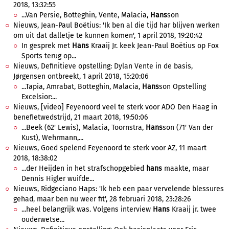
2018, 13:32:55
...Van Persie, Botteghin, Vente, Malacia,
Hans
son
Nieuws, Jean-Paul Boëtius: 'Ik ben al die tijd har blijven werken
om uit dat dalletje te kunnen komen', 1 april 2018, 19:20:42
In gesprek met
Hans
Kraaij Jr. keek Jean-Paul Boëtius op Fox
Sports terug op...
Nieuws, Definitieve opstelling: Dylan Vente in de basis,
Jørgensen ontbreekt, 1 april 2018, 15:20:06
...Tapia, Amrabat, Botteghin, Malacia,
Hans
son Opstelling
Excelsior:...
Nieuws, [video] Feyenoord veel te sterk voor ADO Den Haag in
benefietwedstrijd, 21 maart 2018, 19:50:06
...Beek (62' Lewis), Malacia, Toornstra,
Hans
son (71' Van der
Kust), Wehrmann,...
Nieuws, Goed spelend Feyenoord te sterk voor AZ, 11 maart
2018, 18:38:02
...der Heijden in het strafschopgebied
hans
maakte, maar
Dennis Higler wuifde...
Nieuws, Ridgeciano Haps: 'Ik heb een paar vervelende blessures
gehad, maar ben nu weer fit', 28 februari 2018, 23:28:26
...heel belangrijk was. Volgens interview
Hans
Kraaij jr. twee
ouderwetse...