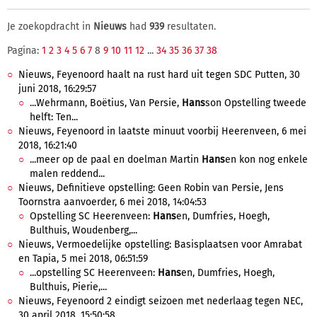
Je zoekopdracht in
Nieuws
had
939
resultaten.
Pagina:
1
2
3
4
5
6
7
8
9
10
11
12
...
34
35
36
37
38
Nieuws, Feyenoord haalt na rust hard uit tegen SDC Putten, 30
juni 2018, 16:29:57
...Wehrmann, Boëtius, Van Persie,
Hans
son Opstelling tweede
helft: Ten...
Nieuws, Feyenoord in laatste minuut voorbij Heerenveen, 6 mei
2018, 16:21:40
...meer op de paal en doelman Martin
Hans
en kon nog enkele
malen reddend...
Nieuws, Definitieve opstelling: Geen Robin van Persie, Jens
Toornstra aanvoerder, 6 mei 2018, 14:04:53
Opstelling SC Heerenveen:
Hans
en, Dumfries, Hoegh,
Bulthuis, Woudenberg,...
Nieuws, Vermoedelijke opstelling: Basisplaatsen voor Amrabat
en Tapia, 5 mei 2018, 06:51:59
...opstelling SC Heerenveen:
Hans
en, Dumfries, Hoegh,
Bulthuis, Pierie,...
Nieuws, Feyenoord 2 eindigt seizoen met nederlaag tegen NEC,
30 april 2018, 15:50:58