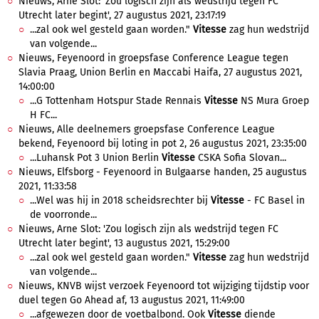
Nieuws, Arne Slot: 'Zou logisch zijn als wedstrijd tegen FC
Utrecht later begint', 27 augustus 2021, 23:17:19
...zal ook wel gesteld gaan worden."
Vitesse
zag hun wedstrijd
van volgende...
Nieuws, Feyenoord in groepsfase Conference League tegen
Slavia Praag, Union Berlin en Maccabi Haifa, 27 augustus 2021,
14:00:00
...G Tottenham Hotspur Stade Rennais
Vitesse
NS Mura Groep
H FC...
Nieuws, Alle deelnemers groepsfase Conference League
bekend, Feyenoord bij loting in pot 2, 26 augustus 2021, 23:35:00
...Luhansk Pot 3 Union Berlin
Vitesse
CSKA Sofia Slovan...
Nieuws, Elfsborg - Feyenoord in Bulgaarse handen, 25 augustus
2021, 11:33:58
...Wel was hij in 2018 scheidsrechter bij
Vitesse
- FC Basel in
de voorronde...
Nieuws, Arne Slot: 'Zou logisch zijn als wedstrijd tegen FC
Utrecht later begint', 13 augustus 2021, 15:29:00
...zal ook wel gesteld gaan worden."
Vitesse
zag hun wedstrijd
van volgende...
Nieuws, KNVB wijst verzoek Feyenoord tot wijziging tijdstip voor
duel tegen Go Ahead af, 13 augustus 2021, 11:49:00
...afgewezen door de voetbalbond. Ook
Vitesse
diende