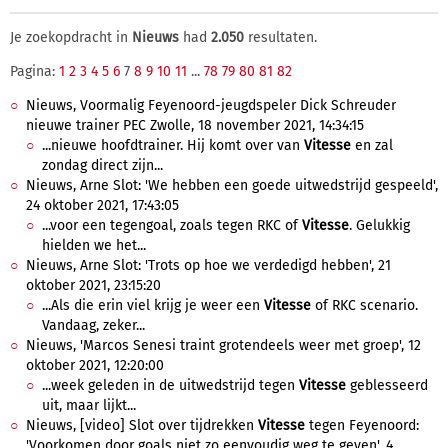
Je zoekopdracht in
Nieuws
had
2.050
resultaten.
Pagina:
1
2
3
4
5
6
7
8
9
10
11
...
78
79
80
81
82
Nieuws, Voormalig Feyenoord-jeugdspeler Dick Schreuder
nieuwe trainer PEC Zwolle, 18 november 2021, 14:34:15
...nieuwe hoofdtrainer. Hij komt over van
Vitesse
en zal
zondag direct zijn...
Nieuws, Arne Slot: 'We hebben een goede uitwedstrijd gespeeld',
24 oktober 2021, 17:43:05
...voor een tegengoal, zoals tegen RKC of
Vitesse
. Gelukkig
hielden we het...
Nieuws, Arne Slot: 'Trots op hoe we verdedigd hebben', 21
oktober 2021, 23:15:20
...Als die erin viel krijg je weer een
Vitesse
of RKC scenario.
Vandaag, zeker...
Nieuws, 'Marcos Senesi traint grotendeels weer met groep', 12
oktober 2021, 12:20:00
...week geleden in de uitwedstrijd tegen
Vitesse
geblesseerd
uit, maar lijkt...
Nieuws, [video] Slot over tijdrekken
Vitesse
tegen Feyenoord:
'Voorkomen door goals niet zo eenvoudig weg te geven', 4