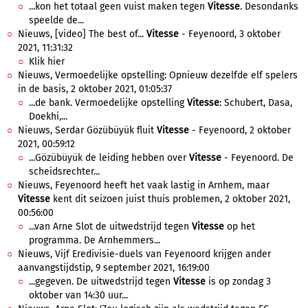
...kon het totaal geen vuist maken tegen
Vitesse
. Desondanks
speelde de...
Nieuws, [video] The best of...
Vitesse
- Feyenoord, 3 oktober
2021, 11:31:32
Klik hier
Nieuws, Vermoedelijke opstelling: Opnieuw dezelfde elf spelers
in de basis, 2 oktober 2021, 01:05:37
...de bank. Vermoedelijke opstelling
Vitesse
: Schubert, Dasa,
Doekhi,...
Nieuws, Serdar Gözübüyük fluit
Vitesse
- Feyenoord, 2 oktober
2021, 00:59:12
...Gözübüyük de leiding hebben over
Vitesse
- Feyenoord. De
scheidsrechter...
Nieuws, Feyenoord heeft het vaak lastig in Arnhem, maar
Vitesse
kent dit seizoen juist thuis problemen, 2 oktober 2021,
00:56:00
...van Arne Slot de uitwedstrijd tegen
Vitesse
op het
programma. De Arnhemmers...
Nieuws, Vijf Eredivisie-duels van Feyenoord krijgen ander
aanvangstijdstip, 9 september 2021, 16:19:00
...gegeven. De uitwedstrijd tegen
Vitesse
is op zondag 3
oktober van 14:30 uur...