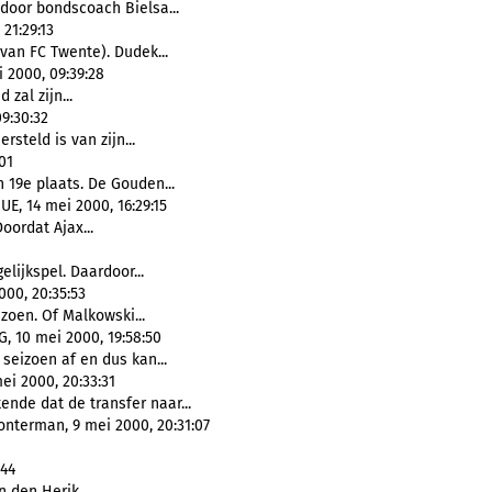
door bondscoach Bielsa...
21:29:13
 van FC Twente). Dudek...
 2000, 09:39:28
zal zijn...
9:30:32
ersteld is van zijn...
01
 19e plaats. De Gouden...
 14 mei 2000, 16:29:15
Doordat Ajax...
elijkspel. Daardoor...
00, 20:35:53
zoen. Of Malkowski...
, 10 mei 2000, 19:58:50
seizoen af en dus kan...
i 2000, 20:33:31
ende dat de transfer naar...
onterman, 9 mei 2000, 20:31:07
:44
n den Herik....