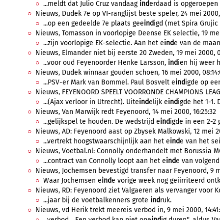
...meldt dat Julio Cruz vandaag
ind
erdaad is opgeroepen 
Nieuws, Dudek 7e op VI-ranglijst beste speler, 24 mei 2000, 
...op een gedeelde 7e plaats gee
ind
igd (met Spira Grujic
Nieuws, Tomasson in voorlopige Deense EK selectie, 19 mei
...zijn voorlopige EK-selectie. Aan het e
ind
e van de maand 
Nieuws, Elmander niet bij eerste 20 Zweden, 19 mei 2000, 0
...voor oud Feyenoorder Henke Larsson,
ind
ien hij weer h
Nieuws, Dudek winnaar gouden schoen, 16 mei 2000, 08:14:
...PSV-er Mark van Bommel. Paul Bosvelt e
ind
igde op een
Nieuws, FEYENOORD SPEELT VOORRONDE CHAMPIONS LEAGUE,
...(Ajax verloor in Utrecht). Uite
ind
elijk e
ind
igde het 1-1. 
Nieuws, Van Marwijk redt Feyenoord, 14 mei 2000, 16:25:32
...gelijkspel te houden. De wedstrijd e
ind
igde in een 2-2 g
Nieuws, AD: Feyenoord aast op Zbysek Malkowski, 12 mei 20
...vertrekt hoogstwaarschijnlijk aan het e
ind
e van het sei
Nieuws, Voetbal.nl: Connolly onderhandelt met Borussia MG
...contract van Connolly loopt aan het e
ind
e van volgend 
Nieuws, Jochemsen bevestigd transfer naar Feyenoord, 9 me
Waar Jochemsen e
ind
e vorige week nog geiirriteerd ontk
Nieuws, RD: Feyenoord ziet Valgaeren als vervanger voor K
...jaar bij de voetbalkenners grote
ind
ruk.
Nieuws, vd Herik trekt meereis verbod in, 9 mei 2000, 14:41
...verbod. ,,Een verbod kan niet one
ind
ig duren'', aldus Va