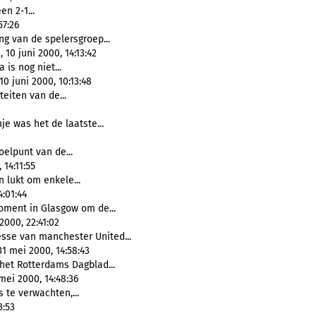
een 2-1...
57:26
g van de spelersgroep...
0 juni 2000, 14:13:42
 is nog niet...
0 juni 2000, 10:13:48
teiten van de...
nje was het de laatste...
oelpunt van de...
 14:11:55
 lukt om enkele...
:01:44
moment in Glasgow om de...
2000, 22:41:02
esse van manchester United...
1 mei 2000, 14:58:43
 het Rotterdams Dagblad...
mei 2000, 14:48:36
ls te verwachten,...
3:53