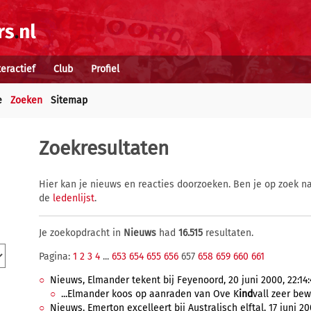
teractief
Club
Profiel
e
Zoeken
Sitemap
Zoekresultaten
Hier kan je nieuws en reacties doorzoeken. Ben je op zoek na
de
ledenlijst
.
Je zoekopdracht in
Nieuws
had
16.515
resultaten.
Pagina:
1
2
3
4
...
653
654
655
656
657
658
659
660
661
Nieuws, Elmander tekent bij Feyenoord, 20 juni 2000, 22:14:
...Elmander koos op aanraden van Ove K
ind
vall zeer bew
Nieuws, Emerton excelleert bij Australisch elftal, 17 juni 20