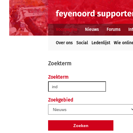
Voorpagina
Nieuws
Forums
In
Over ons
Social
Ledenlijst
Wie onlin
Zoekterm
Zoekterm
Zoekgebied