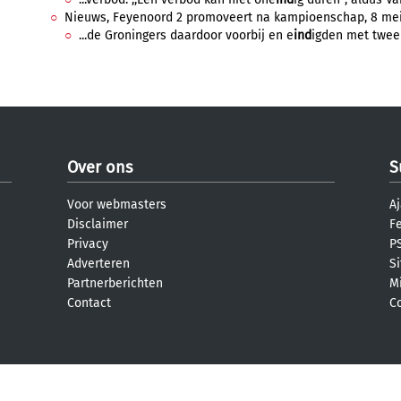
Nieuws, Feyenoord 2 promoveert na kampioenschap, 8 mei 
...de Groningers daardoor voorbij en e
ind
igden met twee 
Over ons
S
Voor webmasters
Aj
Disclaimer
F
Privacy
PS
Adverteren
S
Partnerberichten
M
Contact
C