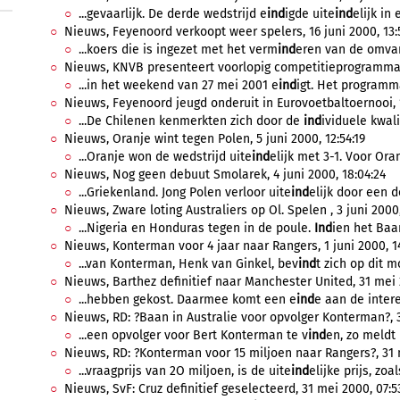
...gevaarlijk. De derde wedstrijd e
ind
igde uite
ind
elijk in 
Nieuws, Feyenoord verkoopt weer spelers, 16 juni 2000, 13:
...koers die is ingezet met het verm
ind
eren van de omvan
Nieuws, KNVB presenteert voorlopig competitieprogramma, 1
...in het weekend van 27 mei 2001 e
ind
igt. Het programma
Nieuws, Feyenoord jeugd onderuit in Eurovoetbaltoernooi, 1
...De Chilenen kenmerkten zich door de
ind
ividuele kwali
Nieuws, Oranje wint tegen Polen, 5 juni 2000, 12:54:19
...Oranje won de wedstrijd uite
ind
elijk met 3-1. Voor Ora
Nieuws, Nog geen debuut Smolarek, 4 juni 2000, 18:04:24
...Griekenland. Jong Polen verloor uite
ind
elijk door een d
Nieuws, Zware loting Australiers op Ol. Spelen , 3 juni 2000,
...Nigeria en Honduras tegen in de poule.
Ind
ien het Baan
Nieuws, Konterman voor 4 jaar naar Rangers, 1 juni 2000, 14
...van Konterman, Henk van Ginkel, bev
ind
t zich op dit 
Nieuws, Barthez definitief naar Manchester United, 31 mei 
...hebben gekost. Daarmee komt een e
ind
e aan de inter
Nieuws, RD: ?Baan in Australie voor opvolger Konterman?, 3
...een opvolger voor Bert Konterman te v
ind
en, zo meldt
Nieuws, RD: ?Konterman voor 15 miljoen naar Rangers?, 31 
...vraagprijs van 2O miljoen, is de uite
ind
elijke prijs, zoa
Nieuws, SvF: Cruz definitief geselecteerd, 31 mei 2000, 07:5