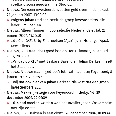
voetbaldiscussieprogramma Studio...
Nieuws, Derksen: investeerders zetten geld even in de ijskast,
24 januari 2007, 19:08:03
Volgens
Joh
an Derksen heeft de groep investeerders, die
ieder 5 miljoen en...
Nieuws, Alleen Timmer in voorselectie Nederlands elftal, 23
januari 2007, 19:26:50
...de Cler (AZ), Urby Emanuelson (Ajax),
Joh
n Heitinga (Ajax),
Kew Jaliens...
Nieuws, 'Villarreal doet goed bod op Henk Timmer', 19 januari
2007, 20:30:03
...Vrijdag op RTL7 met Barbara Barend en
Joh
an Derksen heeft
het Spaanse...
Nieuws, Nieuwe naam 'gedropt': Toth wil macht bij Feyenoord, 8
januari 2007, 20:03:59
...wij dat ook niet van
Joh
an Derksen die wist dat een groep
investeerders 25...
Nieuws, Makkelijke zege voor Feyenoord in derby: 1-3, 29
december 2006, 22:06:09
...0-4 had moeten worden was het invaller
Joh
an Voskampdie
met zijn eerste...
Nieuws, FSV: Derksen is een clown, 20 december 2006, 18:09:44