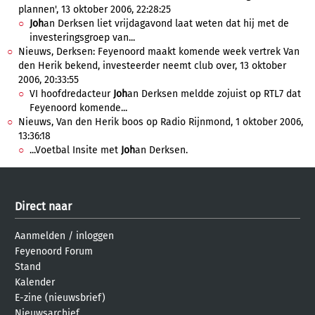
plannen', 13 oktober 2006, 22:28:25
Joh
an Derksen liet vrijdagavond laat weten dat hij met de
investeringsgroep van...
Nieuws, Derksen: Feyenoord maakt komende week vertrek Van
den Herik bekend, investeerder neemt club over, 13 oktober
2006, 20:33:55
VI hoofdredacteur
Joh
an Derksen meldde zojuist op RTL7 dat
Feyenoord komende...
Nieuws, Van den Herik boos op Radio Rijnmond, 1 oktober 2006,
13:36:18
...Voetbal Insite met
Joh
an Derksen.
Direct naar
Aanmelden
/
inloggen
Feyenoord Forum
Stand
Kalender
E-zine (nieuwsbrief)
Nieuwsarchief