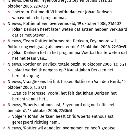
Nieuws, Derksen: Feyenoord legt Slory en Bruins vast, 23
oktober 2006, 22:49:50
...seizoen. Dat meldt VI hoofdredacteur
Joh
an Derksen
vanavond in het programma...
Nieuws, Rottier alleen oververmoeid, 19 oktober 2006, 21:14:32
Joh
an Derksen heeft laten weten dat artsen hebben verklaard
dat er met Steven...
Nieuws, 'Team Rottier informeerde Derksen, Feyenoord wil
Rottier nog wel graag als investeerder', 16 oktober 2006, 22:50:45
Joh
an Derksen liet in het programma Voetbal Insite weten dat
het het team van...
Nieuws, Rottier en Davilex: totale onzin, 16 oktober 2006, 13:15:21
...slaat werkelijk nergens op.? Nadat
Joh
an Derksen het
bericht vrijdag...
Nieuws, Vraagtekens bij link tussen Rottier en Van den Herik, 15
oktober 2006, 15:27:11
...van de interesse. Vooral het feit dat
Joh
an Derksen het
bericht vanuit het...
Nieuws, 'Woerts enthousiast, Feyenoord nog niet officieel
benaderd', 13 oktober 2006, 22:36:51
Volgens
Joh
an Derksen heeft Chris Woerts enthousiast
gereageerd richting hem...
Nieuws, 'Rottier wil aandelen overnemen en heeft grootse