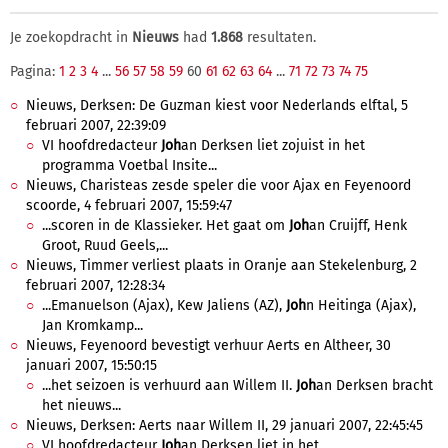
Je zoekopdracht in
Nieuws
had
1.868
resultaten.
Pagina:
1
2
3
4
...
56
57
58
59
60
61
62
63
64
...
71
72
73
74
75
Nieuws, Derksen: De Guzman kiest voor Nederlands elftal, 5
februari 2007, 22:39:09
VI hoofdredacteur
Joh
an Derksen liet zojuist in het
programma Voetbal Insite...
Nieuws, Charisteas zesde speler die voor Ajax en Feyenoord
scoorde, 4 februari 2007, 15:59:47
...scoren in de Klassieker. Het gaat om
Joh
an Cruijff, Henk
Groot, Ruud Geels,...
Nieuws, Timmer verliest plaats in Oranje aan Stekelenburg, 2
februari 2007, 12:28:34
...Emanuelson (Ajax), Kew Jaliens (AZ),
Joh
n Heitinga (Ajax),
Jan Kromkamp...
Nieuws, Feyenoord bevestigt verhuur Aerts en Altheer, 30
januari 2007, 15:50:15
...het seizoen is verhuurd aan Willem II.
Joh
an Derksen bracht
het nieuws...
Nieuws, Derksen: Aerts naar Willem II, 29 januari 2007, 22:45:45
VI hoofdredacteur
Joh
an Derksen liet in het