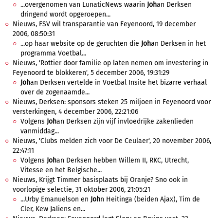
...overgenomen van LunaticNews waarin
Joh
an Derksen
dringend wordt opgeroepen...
Nieuws, FSV wil transparantie van Feyenoord, 19 december
2006, 08:50:31
...op haar website op de geruchten die
Joh
an Derksen in het
programma Voetbal...
Nieuws, 'Rottier door familie op laten nemen om investering in
Feyenoord te blokkeren', 5 december 2006, 19:31:29
Joh
an Derksen vertelde in Voetbal Insite het bizarre verhaal
over de zogenaamde...
Nieuws, Derksen: sponsors steken 25 miljoen in Feyenoord voor
versterkingen, 4 december 2006, 22:21:06
Volgens
Joh
an Derksen zijn vijf invloedrijke zakenlieden
vanmiddag...
Nieuws, 'Clubs melden zich voor De Ceulaer', 20 november 2006,
22:47:11
Volgens
Joh
an Derksen hebben Willem II, RKC, Utrecht,
Vitesse en het Belgische...
Nieuws, Krijgt Timmer basisplaats bij Oranje? Sno ook in
voorlopige selectie, 31 oktober 2006, 21:05:21
...Urby Emanuelson en
Joh
n Heitinga (beiden Ajax), Tim de
Cler, Kew Jaliens en...