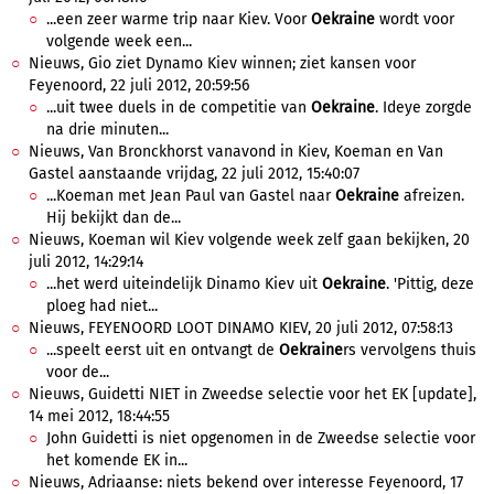
...een zeer warme trip naar Kiev. Voor
Oekraine
wordt voor
volgende week een...
Nieuws, Gio ziet Dynamo Kiev winnen; ziet kansen voor
Feyenoord, 22 juli 2012, 20:59:56
...uit twee duels in de competitie van
Oekraine
. Ideye zorgde
na drie minuten...
Nieuws, Van Bronckhorst vanavond in Kiev, Koeman en Van
Gastel aanstaande vrijdag, 22 juli 2012, 15:40:07
...Koeman met Jean Paul van Gastel naar
Oekraine
afreizen.
Hij bekijkt dan de...
Nieuws, Koeman wil Kiev volgende week zelf gaan bekijken, 20
juli 2012, 14:29:14
...het werd uiteindelijk Dinamo Kiev uit
Oekraine
. 'Pittig, deze
ploeg had niet...
Nieuws, FEYENOORD LOOT DINAMO KIEV, 20 juli 2012, 07:58:13
...speelt eerst uit en ontvangt de
Oekraine
rs vervolgens thuis
voor de...
Nieuws, Guidetti NIET in Zweedse selectie voor het EK [update],
14 mei 2012, 18:44:55
John Guidetti is niet opgenomen in de Zweedse selectie voor
het komende EK in...
Nieuws, Adriaanse: niets bekend over interesse Feyenoord, 17