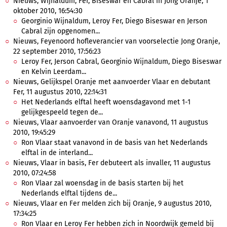
Nieuws, Wijnaldum, Fer, Biseswar en Cabral in Jong Oranje, 1
oktober 2010, 16:54:30
Georginio Wijnaldum, Leroy Fer, Diego Biseswar en Jerson
Cabral zijn opgenomen...
Nieuws, Feyenoord hofleverancier van voorselectie Jong Oranje,
22 september 2010, 17:56:23
Leroy Fer, Jerson Cabral, Georginio Wijnaldum, Diego Biseswar
en Kelvin Leerdam...
Nieuws, Gelijkspel Oranje met aanvoerder Vlaar en debutant
Fer, 11 augustus 2010, 22:14:31
Het Nederlands elftal heeft woensdagavond met 1-1
gelijkgespeeld tegen de...
Nieuws, Vlaar aanvoerder van Oranje vanavond, 11 augustus
2010, 19:45:29
Ron Vlaar staat vanavond in de basis van het Nederlands
elftal in de interland...
Nieuws, Vlaar in basis, Fer debuteert als invaller, 11 augustus
2010, 07:24:58
Ron Vlaar zal woensdag in de basis starten bij het
Nederlands elftal tijdens de...
Nieuws, Vlaar en Fer melden zich bij Oranje, 9 augustus 2010,
17:34:25
Ron Vlaar en Leroy Fer hebben zich in Noordwijk gemeld bij