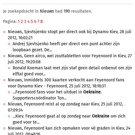
Je zoekopdracht in
Nieuws
had
190
resultaten.
Pagina:
1
2
3
4
5
6
7
8
Nieuws, Sjevtsjenko stopt per direct ook bij Dynamo Kiev, 28 juli
2012, 16:02:21
Andrej Sjevtsjenko heeft per direct een punt achter zijn
loopbaan gezet. De...
Nieuws, Geen airco, wel zouttabletten voor Feyenoord in Kiev, 27
juli 2012, 19:20:08
Ronald Koeman laat met zijn staf geen detail onbenut om zijn
elftal goed voor...
Nieuws, Inmiddels 300 kaarten verkocht aan Feyenoord fans
voor Dynamo Kiev - Feyenoord, 25 juli 2012, 18:16:31
...Feyenoord fans voor het uitduel in
Oekraine
.
Supporterscoördinator Ton...
Nieuws, Feyenoord reist al op zondag naar Kiev, 25 juli 2012,
07:09:34
...Kiev. Feyenoord gaat al op zondag naar
Oekraine
om zich
goed voor te...
Nieuws, Feyenoord kan zich opmaken voor 40 graden in Kiev, 24
juli 2012, 06:48:16