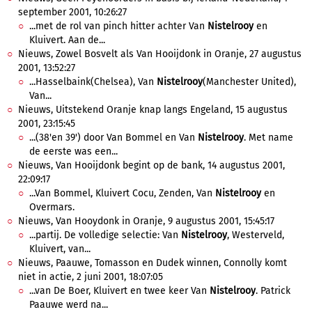
september 2001, 10:26:27
...met de rol van pinch hitter achter Van
Nistelrooy
en
Kluivert. Aan de...
Nieuws, Zowel Bosvelt als Van Hooijdonk in Oranje, 27 augustus
2001, 13:52:27
...Hasselbaink(Chelsea), Van
Nistelrooy
(Manchester United),
Van...
Nieuws, Uitstekend Oranje knap langs Engeland, 15 augustus
2001, 23:15:45
...(38'en 39') door Van Bommel en Van
Nistelrooy
. Met name
de eerste was een...
Nieuws, Van Hooijdonk begint op de bank, 14 augustus 2001,
22:09:17
...Van Bommel, Kluivert Cocu, Zenden, Van
Nistelrooy
en
Overmars.
Nieuws, Van Hooydonk in Oranje, 9 augustus 2001, 15:45:17
...partij. De volledige selectie: Van
Nistelrooy
, Westerveld,
Kluivert, van...
Nieuws, Paauwe, Tomasson en Dudek winnen, Connolly komt
niet in actie, 2 juni 2001, 18:07:05
...van De Boer, Kluivert en twee keer Van
Nistelrooy
. Patrick
Paauwe werd na...