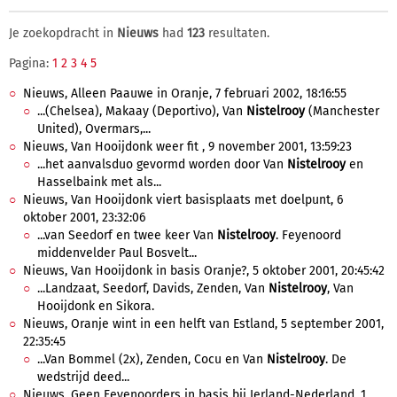
Je zoekopdracht in
Nieuws
had
123
resultaten.
Pagina:
1
2
3
4
5
Nieuws, Alleen Paauwe in Oranje, 7 februari 2002, 18:16:55
...(Chelsea), Makaay (Deportivo), Van
Nistelrooy
(Manchester
United), Overmars,...
Nieuws, Van Hooijdonk weer fit , 9 november 2001, 13:59:23
...het aanvalsduo gevormd worden door Van
Nistelrooy
en
Hasselbaink met als...
Nieuws, Van Hooijdonk viert basisplaats met doelpunt, 6
oktober 2001, 23:32:06
...van Seedorf en twee keer Van
Nistelrooy
. Feyenoord
middenvelder Paul Bosvelt...
Nieuws, Van Hooijdonk in basis Oranje?, 5 oktober 2001, 20:45:42
...Landzaat, Seedorf, Davids, Zenden, Van
Nistelrooy
, Van
Hooijdonk en Sikora.
Nieuws, Oranje wint in een helft van Estland, 5 september 2001,
22:35:45
...Van Bommel (2x), Zenden, Cocu en Van
Nistelrooy
. De
wedstrijd deed...
Nieuws, Geen Feyenoorders in basis bij Ierland-Nederland, 1