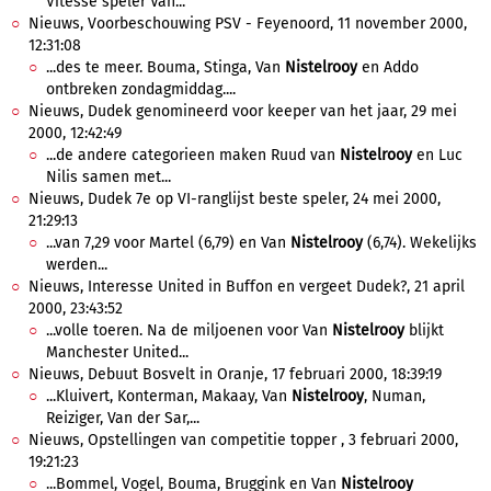
Vitesse speler Van...
Nieuws, Voorbeschouwing PSV - Feyenoord, 11 november 2000,
12:31:08
...des te meer. Bouma, Stinga, Van
Nistelrooy
en Addo
ontbreken zondagmiddag....
Nieuws, Dudek genomineerd voor keeper van het jaar, 29 mei
2000, 12:42:49
...de andere categorieen maken Ruud van
Nistelrooy
en Luc
Nilis samen met...
Nieuws, Dudek 7e op VI-ranglijst beste speler, 24 mei 2000,
21:29:13
...van 7,29 voor Martel (6,79) en Van
Nistelrooy
(6,74). Wekelijks
werden...
Nieuws, Interesse United in Buffon en vergeet Dudek?, 21 april
2000, 23:43:52
...volle toeren. Na de miljoenen voor Van
Nistelrooy
blijkt
Manchester United...
Nieuws, Debuut Bosvelt in Oranje, 17 februari 2000, 18:39:19
...Kluivert, Konterman, Makaay, Van
Nistelrooy
, Numan,
Reiziger, Van der Sar,...
Nieuws, Opstellingen van competitie topper , 3 februari 2000,
19:21:23
...Bommel, Vogel, Bouma, Bruggink en Van
Nistelrooy