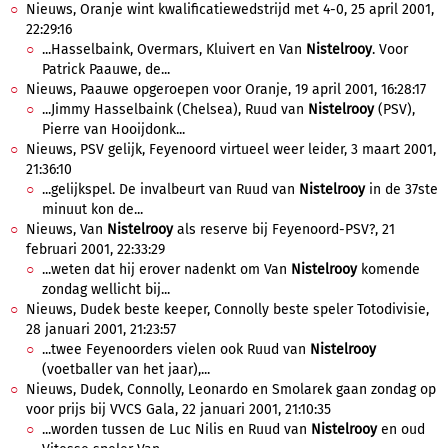
Nieuws, Oranje wint kwalificatiewedstrijd met 4-0, 25 april 2001,
22:29:16
...Hasselbaink, Overmars, Kluivert en Van
Nistelrooy
. Voor
Patrick Paauwe, de...
Nieuws, Paauwe opgeroepen voor Oranje, 19 april 2001, 16:28:17
...Jimmy Hasselbaink (Chelsea), Ruud van
Nistelrooy
(PSV),
Pierre van Hooijdonk...
Nieuws, PSV gelijk, Feyenoord virtueel weer leider, 3 maart 2001,
21:36:10
...gelijkspel. De invalbeurt van Ruud van
Nistelrooy
in de 37ste
minuut kon de...
Nieuws, Van
Nistelrooy
als reserve bij Feyenoord-PSV?, 21
februari 2001, 22:33:29
...weten dat hij erover nadenkt om Van
Nistelrooy
komende
zondag wellicht bij...
Nieuws, Dudek beste keeper, Connolly beste speler Totodivisie,
28 januari 2001, 21:23:57
...twee Feyenoorders vielen ook Ruud van
Nistelrooy
(voetballer van het jaar),...
Nieuws, Dudek, Connolly, Leonardo en Smolarek gaan zondag op
voor prijs bij VVCS Gala, 22 januari 2001, 21:10:35
...worden tussen de Luc Nilis en Ruud van
Nistelrooy
en oud