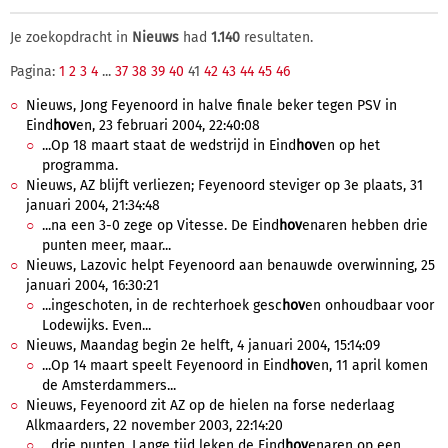
Je zoekopdracht in
Nieuws
had
1.140
resultaten.
Pagina:
1
2
3
4
...
37
38
39
40
41
42
43
44
45
46
Nieuws, Jong Feyenoord in halve finale beker tegen PSV in
Eind
hov
en, 23 februari 2004, 22:40:08
...Op 18 maart staat de wedstrijd in Eind
hov
en op het
programma.
Nieuws, AZ blijft verliezen; Feyenoord steviger op 3e plaats, 31
januari 2004, 21:34:48
...na een 3-0 zege op Vitesse. De Eind
hov
enaren hebben drie
punten meer, maar...
Nieuws, Lazovic helpt Feyenoord aan benauwde overwinning, 25
januari 2004, 16:30:21
...ingeschoten, in de rechterhoek gesc
hov
en onhoudbaar voor
Lodewijks. Even...
Nieuws, Maandag begin 2e helft, 4 januari 2004, 15:14:09
...Op 14 maart speelt Feyenoord in Eind
hov
en, 11 april komen
de Amsterdammers...
Nieuws, Feyenoord zit AZ op de hielen na forse nederlaag
Alkmaarders, 22 november 2003, 22:14:20
...drie punten. Lange tijd leken de Eind
hov
enaren op een