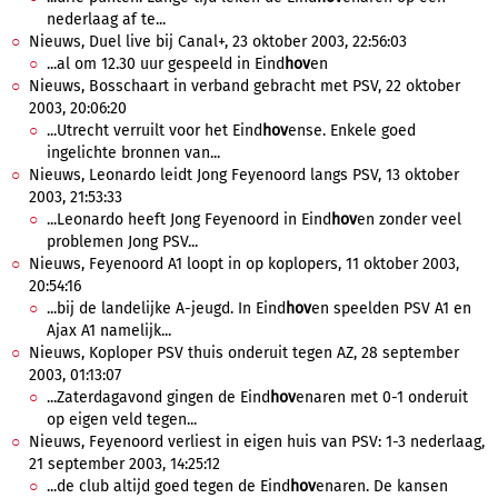
nederlaag af te...
Nieuws, Duel live bij Canal+, 23 oktober 2003, 22:56:03
...al om 12.30 uur gespeeld in Eind
hov
en
Nieuws, Bosschaart in verband gebracht met PSV, 22 oktober
2003, 20:06:20
...Utrecht verruilt voor het Eind
hov
ense. Enkele goed
ingelichte bronnen van...
Nieuws, Leonardo leidt Jong Feyenoord langs PSV, 13 oktober
2003, 21:53:33
...Leonardo heeft Jong Feyenoord in Eind
hov
en zonder veel
problemen Jong PSV...
Nieuws, Feyenoord A1 loopt in op koplopers, 11 oktober 2003,
20:54:16
...bij de landelijke A-jeugd. In Eind
hov
en speelden PSV A1 en
Ajax A1 namelijk...
Nieuws, Koploper PSV thuis onderuit tegen AZ, 28 september
2003, 01:13:07
...Zaterdagavond gingen de Eind
hov
enaren met 0-1 onderuit
op eigen veld tegen...
Nieuws, Feyenoord verliest in eigen huis van PSV: 1-3 nederlaag,
21 september 2003, 14:25:12
...de club altijd goed tegen de Eind
hov
enaren. De kansen