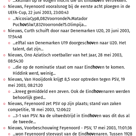
...Kezman op te volgen mocht die uit Eind
hov
en vertrekken.
Nieuws, Feyenoord vooralsnog bij de eerste acht ploegen in de
UEFA-Cup, 22 juni 2003, 23:00:43
...NicosiaCyp8,082Voorronde74.Matador
Puc
hov
Slw7,832Voorronde75.Olimpija...
Nieuws, Curth schuift door naar Denemarken U20, 20 juni 2003,
17:54:48
...elftal van Denemarken U19 doorgesc
hov
en naar U20. Het
talent, dat zijn...
Nieuws, Ono Aziatisch voetballer van het Jaar, 28 mei 2003,
08:54:30
...die op de nominatie staat om naar Eind
hov
en te komen.
Hiddink werd, weinig...
Nieuws, Van Hooijdonk krijgt 8,5 voor optreden tegen PSV, 19
mei 2003, 08:21:20
...kreeg gemiddeld een zeven. Ook de Eind
hov
enaren werden
behoorlijk goed...
Nieuws, Feyenoord zet PSV op zijn plaats; stand van zaken
competitie, 18 mei 2003, 12:06:22
...3-1 van PSV. Na de uitwedstrijd in Eind
hov
en was dit dus al
de tweede...
Nieuws, Voorbeschouwing Feyenoord - PSV, 17 mei 2003, 11:01:36
...won Feyenoord steevast van de Eind
hov
enaren. Tussen 1928