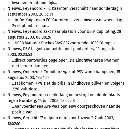
kwamen er uiteindelijk...
Nieuws, Feyenoord - FC Kaernten verschuift naar donderdag, 2
september 2003, 20:36:31
...in De Kuip tegen FC Kaernten is versc
hov
en van woensdag
24 september naar...
Nieuws, Feyenoord zakt naar plaats 9 voor UEFA Cup loting, 28
augustus 2003, 00:08:26
...UC38.Matador Puc
hov
Slw7,832voorronde UC39.Olimpija...
Nieuws, PSV begint competitie met puntverlies, 15 augustus
2003, 22:23:53
...direct puntverlies opgelopen. De Eind
hov
enaren kwamen
niet verder dan een...
Nieuws, Onderzoek Trendbox: Ajax of PSV wordt kampioen, 15
augustus 2003, 13:34:22
...zal komen, 47% ziet de prijs in Eind
hov
en blijven en volgens
22% valt deze...
Nieuws, Feyenoord na nederlaag nu in strijd om derde plaats
tegen Nurnberg, 14 juli 2003, 23:02:58
...Aanvoerder Paauwe was opnieuw doorgesc
hov
en naar de
positie van...
Nieuws, Gerucht: "7 miljoen euro voor Lazovic", 7 juli 2003,
13:52:51