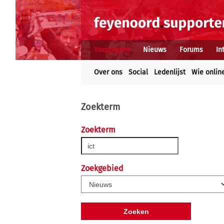
Voorpagina
Nieuws
Forums
In
Over ons
Social
Ledenlijst
Wie onlin
Zoekterm
Zoekterm
Zoekgebied