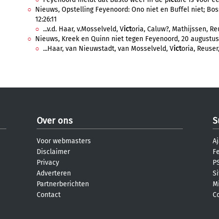
Nieuws, Opstelling Feyenoord: Ono niet en Buffel niet; Bos
12:26:11
...v.d. Haar, v.Mosselveld, V
ict
oria, Caluw?, Mathijssen, Re
Nieuws, Kreek en Quinn niet tegen Feyenoord, 20 augustus 
...Haar, van Nieuwstadt, van Mosselveld, V
ict
oria, Reuser
Over ons
S
Voor webmasters
Aj
Disclaimer
F
Privacy
PS
Adverteren
S
Partnerberichten
M
Contact
C