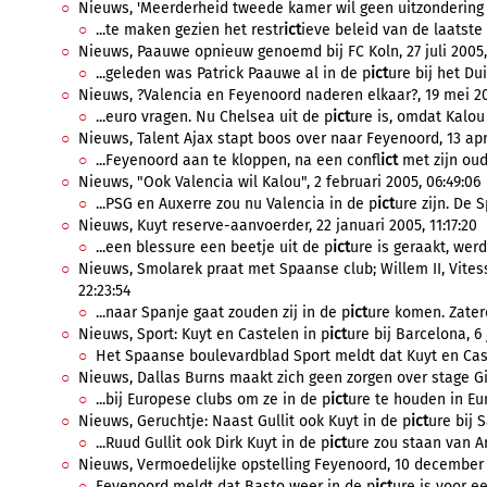
Nieuws, 'Meerderheid tweede kamer wil geen uitzondering v
...te maken gezien het restr
ict
ieve beleid van de laatste 
Nieuws, Paauwe opnieuw genoemd bij FC Koln, 27 juli 2005, 
...geleden was Patrick Paauwe al in de p
ict
ure bij het Dui
Nieuws, ?Valencia en Feyenoord naderen elkaar?, 19 mei 20
...euro vragen. Nu Chelsea uit de p
ict
ure is, omdat Kalou
Nieuws, Talent Ajax stapt boos over naar Feyenoord, 13 apri
...Feyenoord aan te kloppen, na een confl
ict
met zijn oud
Nieuws, "Ook Valencia wil Kalou", 2 februari 2005, 06:49:06
...PSG en Auxerre zou nu Valencia in de p
ict
ure zijn. De 
Nieuws, Kuyt reserve-aanvoerder, 22 januari 2005, 11:17:20
...een blessure een beetje uit de p
ict
ure is geraakt, werd 
Nieuws, Smolarek praat met Spaanse club; Willem II, Vitess
22:23:54
...naar Spanje gaat zouden zij in de p
ict
ure komen. Zater
Nieuws, Sport: Kuyt en Castelen in p
ict
ure bij Barcelona, 6 
Het Spaanse boulevardblad Sport meldt dat Kuyt en Caste
Nieuws, Dallas Burns maakt zich geen zorgen over stage Gi
...bij Europese clubs om ze in de p
ict
ure te houden in Eur
Nieuws, Geruchtje: Naast Gullit ook Kuyt in de p
ict
ure bij 
...Ruud Gullit ook Dirk Kuyt in de p
ict
ure zou staan van Arr
Nieuws, Vermoedelijke opstelling Feyenoord, 10 december 2
Feyenoord meldt dat Basto weer in de p
ict
ure is voor ee