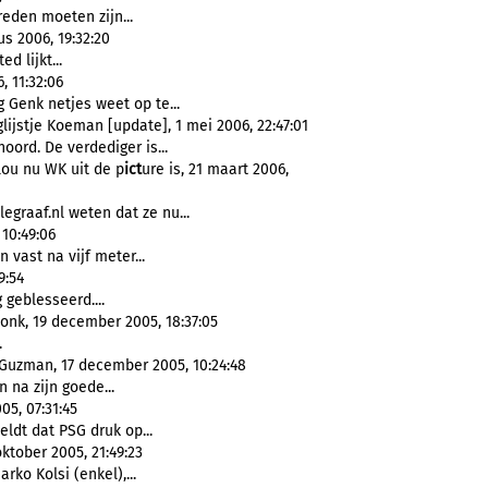
reden moeten zijn...
us 2006, 19:32:20
d lijkt...
, 11:32:06
 Genk netjes weet op te...
jstje Koeman [update], 1 mei 2006, 22:47:01
noord. De verdediger is...
ou nu WK uit de p
ict
ure is, 21 maart 2006,
graaf.nl weten dat ze nu...
10:49:06
vast na vijf meter...
9:54
g geblesseerd....
onk, 19 december 2005, 18:37:05
.
Guzman, 17 december 2005, 10:24:48
n na zijn goede...
05, 07:31:45
eldt dat PSG druk op...
ktober 2005, 21:49:23
arko Kolsi (enkel),...