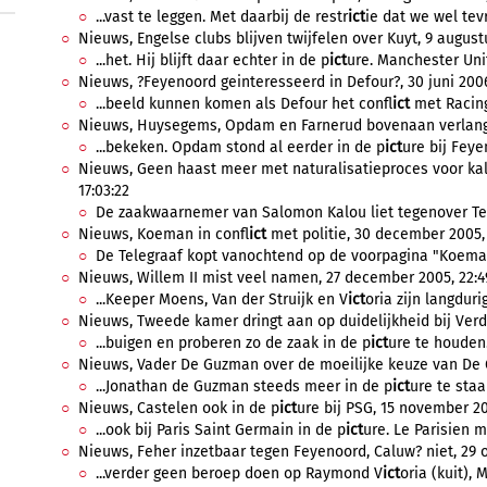
...vast te leggen. Met daarbij de restr
ict
ie dat we wel tev
Nieuws, Engelse clubs blijven twijfelen over Kuyt, 9 august
...het. Hij blijft daar echter in de p
ict
ure. Manchester Unite
Nieuws, ?Feyenoord geinteresseerd in Defour?, 30 juni 2006
...beeld kunnen komen als Defour het confl
ict
met Racing
Nieuws, Huysegems, Opdam en Farnerud bovenaan verlangli
...bekeken. Opdam stond al eerder in de p
ict
ure bij Feye
Nieuws, Geen haast meer met naturalisatieproces voor kal
17:03:22
De zaakwaarnemer van Salomon Kalou liet tegenover Tele
Nieuws, Koeman in confl
ict
met politie, 30 december 2005, 
De Telegraaf kopt vanochtend op de voorpagina "Koeman 
Nieuws, Willem II mist veel namen, 27 december 2005, 22:4
...Keeper Moens, Van der Struijk en V
ict
oria zijn langduri
Nieuws, Tweede kamer dringt aan op duidelijkheid bij Verd
...buigen en proberen zo de zaak in de p
ict
ure te houden
Nieuws, Vader De Guzman over de moeilijke keuze van De 
...Jonathan de Guzman steeds meer in de p
ict
ure te staa
Nieuws, Castelen ook in de p
ict
ure bij PSG, 15 november 20
...ook bij Paris Saint Germain in de p
ict
ure. Le Parisien m
Nieuws, Feher inzetbaar tegen Feyenoord, Caluw? niet, 29 o
...verder geen beroep doen op Raymond V
ict
oria (kuit), M