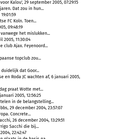
oor Kalou', 29 september 2005, 07:29:15
jaren. Dat zou in hun...
19:01:59
tse FC Koln. Toen...
05, 09:48:19
 vanwege het mislukken...
l 2005, 11:30:04
e club Ajax. Feyenoord...
Spaanse topclub zou...
duidelijk dat Goor...
e en Roda JC wachten af, 6 januari 2005,
dag praat Wotte met...
januari 2005, 12:56:25
len in de belangstelling...
bbs, 29 december 2004, 23:57:07
opa. Concrete...
Sacchi, 26 december 2004, 13:29:51
igo Sacchi die bij...
004, 22:42:47
n plaats in de basis na...