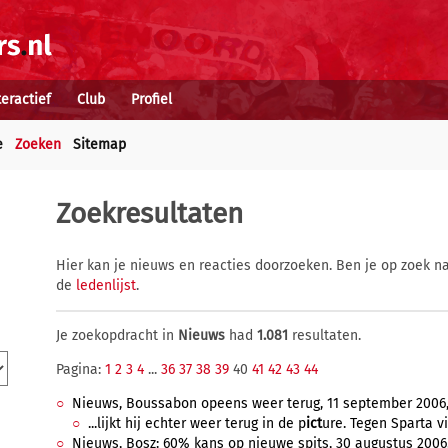
teractief
Club
Profiel
e
Zoeken
Sitemap
Zoekresultaten
Hier kan je nieuws en reacties doorzoeken. Ben je op zoek na
de
ledenlijst
.
Je zoekopdracht in
Nieuws
had
1.081
resultaten.
Pagina:
1
2
3
4
...
36
37
38
39
40
41
42
43
44
Nieuws, Boussabon opeens weer terug, 11 september 2006, 
...lijkt hij echter weer terug in de p
ict
ure. Tegen Sparta vie
Nieuws, Bosz: 60% kans op nieuwe spits, 30 augustus 2006,