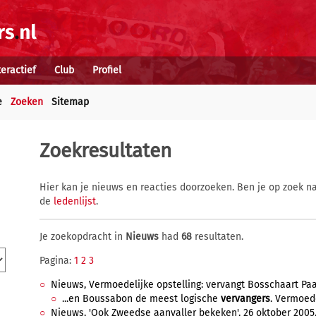
teractief
Club
Profiel
e
Zoeken
Sitemap
Zoekresultaten
Hier kan je nieuws en reacties doorzoeken. Ben je op zoek na
de
ledenlijst
.
Je zoekopdracht in
Nieuws
had
68
resultaten.
Pagina:
1
2
3
Nieuws, Vermoedelijke opstelling: vervangt Bosschaart Paa
...en Boussabon de meest logische
vervangers
. Vermoede
Nieuws, 'Ook Zweedse aanvaller bekeken', 26 oktober 2005,