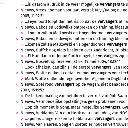
...is daarom al druk in de weer mogelijke
vervangers
te s
Nieuws, Vrees Koeman voor laat vertrek Kuyt/Kalou; nu nog
2005, 11:07:51
...Feyenoord loopt dan het risico dat de
vervangers
al na
Nieuws, Babos en Lodewijks ontbreken op training; blessure
...komen zullen Malkowski en Hogendoornde
vervangers
Nieuws, Babos en Lodewijks ontbreken op training; blessure
...komen zullen Malkowski en Hogendoornde
vervangers
Nieuws, Buffel: nog niets besloten over Anderlecht, 20 okto
...El Hamdaoui of Jeppe Curth mogelijke
vervangers
zijn 
Nieuws, Bosvelt op reservelijst EK, 19 mei 2004, 18:12:14
...ook afhaken, dan zijn zij de eerste
vervangers
. Van Hoo
Nieuws, Wotte ontkent contacten met
vervangers
voor tech
Mark Wotte ontkende tegenover het Algemeen Dagblad c
Nieuws, Spel rond
vervangers
op de wagen; niet benaderde
2003, 15:19:52
De bekendmaking van het directe vertrek van Rob Baan e
Nieuws, Vermoedelijke opstellingen: geen problemen voor V
...op dit moment is Song, maar mogelijke
vervangers
, Gy
Nieuws, Verklaring Van den Herik naar aanleiding van NOS-i
...spelers aangetrokken te hebben als
vervangers
van de 
Nieuws, Van Haaren, Song en Zoetebier houden vertrouwen v