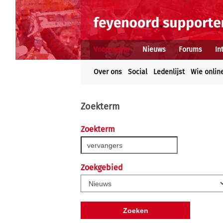
Voorpagina
Nieuws
Forums
In
Over ons
Social
Ledenlijst
Wie onlin
Zoekterm
Zoekterm
Zoekgebied