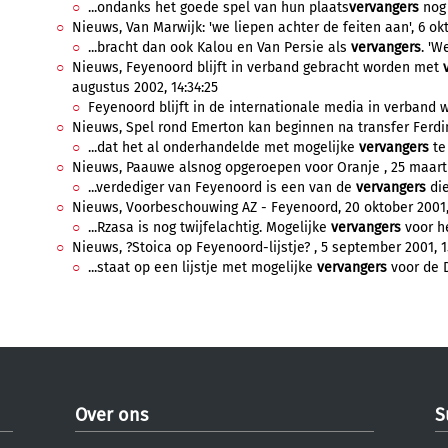
...ondanks het goede spel van hun plaats
vervangers
nog 
Nieuws, Van Marwijk: 'we liepen achter de feiten aan', 6 okt
...bracht dan ook Kalou en Van Persie als
vervangers
. 'W
Nieuws, Feyenoord blijft in verband gebracht worden met
augustus 2002, 14:34:25
Feyenoord blijft in de internationale media in verband 
Nieuws, Spel rond Emerton kan beginnen na transfer Ferdina
...dat het al onderhandelde met mogelijke
vervangers
te 
Nieuws, Paauwe alsnog opgeroepen voor Oranje , 25 maart 
...verdediger van Feyenoord is een van de
vervangers
die
Nieuws, Voorbeschouwing AZ - Feyenoord, 20 oktober 2001,
...Rzasa is nog twijfelachtig. Mogelijke
vervangers
voor he
Nieuws, ?Stoica op Feyenoord-lijstje? , 5 september 2001, 1
...staat op een lijstje met mogelijke
vervangers
voor de D
Over ons
S