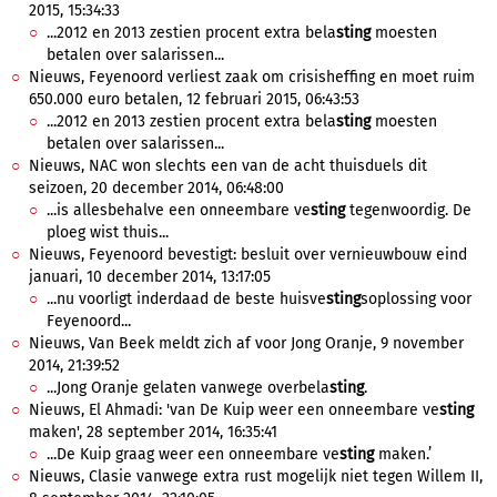
2015, 15:34:33
...2012 en 2013 zestien procent extra bela
sting
moesten
betalen over salarissen...
Nieuws, Feyenoord verliest zaak om crisisheffing en moet ruim
650.000 euro betalen, 12 februari 2015, 06:43:53
...2012 en 2013 zestien procent extra bela
sting
moesten
betalen over salarissen...
Nieuws, NAC won slechts een van de acht thuisduels dit
seizoen, 20 december 2014, 06:48:00
...is allesbehalve een onneembare ve
sting
tegenwoordig. De
ploeg wist thuis...
Nieuws, Feyenoord bevestigt: besluit over vernieuwbouw eind
januari, 10 december 2014, 13:17:05
...nu voorligt inderdaad de beste huisve
sting
soplossing voor
Feyenoord...
Nieuws, Van Beek meldt zich af voor Jong Oranje, 9 november
2014, 21:39:52
...Jong Oranje gelaten vanwege overbela
sting
.
Nieuws, El Ahmadi: 'van De Kuip weer een onneembare ve
sting
maken', 28 september 2014, 16:35:41
...De Kuip graag weer een onneembare ve
sting
maken.’
Nieuws, Clasie vanwege extra rust mogelijk niet tegen Willem II,