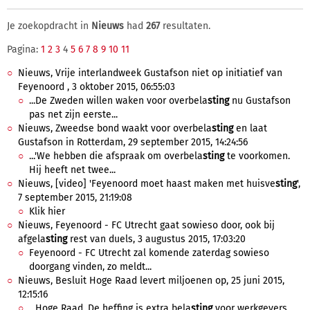
Je zoekopdracht in
Nieuws
had
267
resultaten.
Pagina:
1
2
3
4
5
6
7
8
9
10
11
Nieuws, Vrije interlandweek Gustafson niet op initiatief van
Feyenoord , 3 oktober 2015, 06:55:03
...De Zweden willen waken voor overbela
sting
nu Gustafson
pas net zijn eerste...
Nieuws, Zweedse bond waakt voor overbela
sting
en laat
Gustafson in Rotterdam, 29 september 2015, 14:24:56
...'We hebben die afspraak om overbela
sting
te voorkomen.
Hij heeft net twee...
Nieuws, [video] 'Feyenoord moet haast maken met huisve
sting
',
7 september 2015, 21:19:08
Klik hier
Nieuws, Feyenoord - FC Utrecht gaat sowieso door, ook bij
afgela
sting
rest van duels, 3 augustus 2015, 17:03:20
Feyenoord - FC Utrecht zal komende zaterdag sowieso
doorgang vinden, zo meldt...
Nieuws, Besluit Hoge Raad levert miljoenen op, 25 juni 2015,
12:15:16
...Hoge Raad. De heffing is extra bela
sting
voor werkgevers