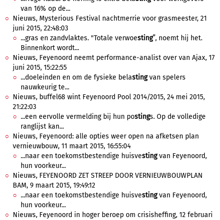
van 16% op de...
Nieuws, Mysterious Festival nachtmerrie voor grasmeester, 21
juni 2015, 22:48:03
...gras en zandvlaktes. "Totale verwoe
sting
”, noemt hij het.
Binnenkort wordt...
Nieuws, Feyenoord neemt performance-analist over van Ajax, 17
juni 2015, 15:22:55
...doeleinden en om de fysieke bela
sting
van spelers
nauwkeurig te...
Nieuws, buffel68 wint Feyenoord Pool 2014/2015, 24 mei 2015,
21:22:03
...een eervolle vermelding bij hun po
sting
s. Op de volledige
ranglijst kan...
Nieuws, Feyenoord: alle opties weer open na afketsen plan
vernieuwbouw, 11 maart 2015, 16:55:04
...naar een toekomstbestendige huisve
sting
van Feyenoord,
hun voorkeur...
Nieuws, FEYENOORD ZET STREEP DOOR VERNIEUWBOUWPLAN
BAM, 9 maart 2015, 19:49:12
...naar een toekomstbestendige huisve
sting
van Feyenoord,
hun voorkeur...
Nieuws, Feyenoord in hoger beroep om crisisheffing, 12 februari