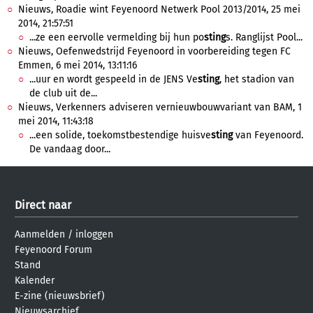
Nieuws, Roadie wint Feyenoord Netwerk Pool 2013/2014, 25 mei
2014, 21:57:51
...ze een eervolle vermelding bij hun po
sting
s. Ranglijst Pool...
Nieuws, Oefenwedstrijd Feyenoord in voorbereiding tegen FC
Emmen, 6 mei 2014, 13:11:16
...uur en wordt gespeeld in de JENS Ve
sting
, het stadion van
de club uit de...
Nieuws, Verkenners adviseren vernieuwbouwvariant van BAM, 1
mei 2014, 11:43:18
...een solide, toekomstbestendige huisve
sting
van Feyenoord.
De vandaag door...
Direct naar
Aanmelden
/
inloggen
Feyenoord Forum
Stand
Kalender
E-zine (nieuwsbrief)
Nieuwsarchief