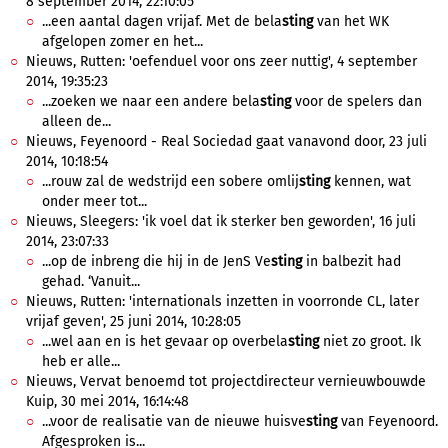
8 september 2014, 22:10:05
...een aantal dagen vrijaf. Met de bela
sting
van het WK
afgelopen zomer en het...
Nieuws, Rutten: 'oefenduel voor ons zeer nuttig', 4 september
2014, 19:35:23
...zoeken we naar een andere bela
sting
voor de spelers dan
alleen de...
Nieuws, Feyenoord - Real Sociedad gaat vanavond door, 23 juli
2014, 10:18:54
...rouw zal de wedstrijd een sobere omlij
sting
kennen, wat
onder meer tot...
Nieuws, Sleegers: 'ik voel dat ik sterker ben geworden', 16 juli
2014, 23:07:33
...op de inbreng die hij in de JenS Ve
sting
in balbezit had
gehad. ‘Vanuit...
Nieuws, Rutten: 'internationals inzetten in voorronde CL, later
vrijaf geven', 25 juni 2014, 10:28:05
...wel aan en is het gevaar op overbela
sting
niet zo groot. Ik
heb er alle...
Nieuws, Vervat benoemd tot projectdirecteur vernieuwbouwde
Kuip, 30 mei 2014, 16:14:48
...voor de realisatie van de nieuwe huisve
sting
van Feyenoord.
Afgesproken is...