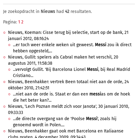
Je zoekopdracht in
Nieuws
had
42
resultaten.
Pagina:
1
2
Nieuws, Koeman: Cisse terug bij selectie, start op de bank, 21
januari 2012, 08:16:24
...er toch weer enkele weken uit geweest.
Messi
zou ik direct
hebben opgesteld,...
Nieuws, Gullit: spelers als Cabral maken het verschil, 20
augustus 2011, 11:58:38
...vervolgt Gullit. 'Bij Barcelona Lionel
Messi
, bij Real Madrid
Cristiano...
Nieuws, Beenhakker: vertrek Been totaal niet aan de orde, 24
oktober 2010, 21:42:51
...niet aan de orde is. Staat er dan een
messi
as om de hoek
die het beter kan?...
Nieuws, 'Lech Poznan meldt zich voor Janota', 30 januari 2010,
09:33:33
...de directe overgang van de 'Poolse
Messi
', zoals hij
genoemd wordt in Polen....
Nieuws, Beenhakker gaat ook met Barcelona en Italiaanse
clubs praten, 4 december 2009, 09:34:43