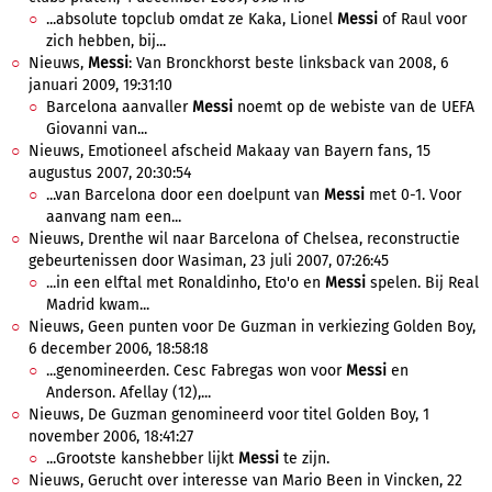
...absolute topclub omdat ze Kaka, Lionel
Messi
of Raul voor
zich hebben, bij...
Nieuws,
Messi
: Van Bronckhorst beste linksback van 2008, 6
januari 2009, 19:31:10
Barcelona aanvaller
Messi
noemt op de webiste van de UEFA
Giovanni van...
Nieuws, Emotioneel afscheid Makaay van Bayern fans, 15
augustus 2007, 20:30:54
...van Barcelona door een doelpunt van
Messi
met 0-1. Voor
aanvang nam een...
Nieuws, Drenthe wil naar Barcelona of Chelsea, reconstructie
gebeurtenissen door Wasiman, 23 juli 2007, 07:26:45
...in een elftal met Ronaldinho, Eto'o en
Messi
spelen. Bij Real
Madrid kwam...
Nieuws, Geen punten voor De Guzman in verkiezing Golden Boy,
6 december 2006, 18:58:18
...genomineerden. Cesc Fabregas won voor
Messi
en
Anderson. Afellay (12),...
Nieuws, De Guzman genomineerd voor titel Golden Boy, 1
november 2006, 18:41:27
...Grootste kanshebber lijkt
Messi
te zijn.
Nieuws, Gerucht over interesse van Mario Been in Vincken, 22