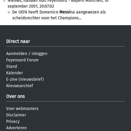
Nieuws, Italiaan fluit Feyenoord - Bayern Munchen, 10
september 2001, 20:07:02
De UEFA heeft Domenico
Messi
na aangewezen als
scheidsrechter voor het Champions...
Direct naar
Aanmelden
/
inloggen
Feyenoord Forum
Stand
Kalender
E-zine (nieuwsbrief)
Nieuwsarchief
Over ons
Voor webmasters
Disclaimer
Privacy
Adverteren