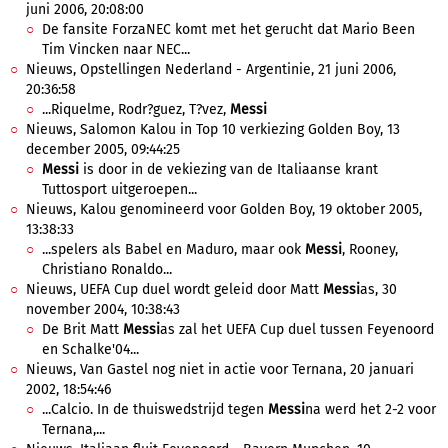
juni 2006, 20:08:00
De fansite ForzaNEC komt met het gerucht dat Mario Been
Tim Vincken naar NEC...
Nieuws, Opstellingen Nederland - Argentinie, 21 juni 2006,
20:36:58
...Riquelme, Rodr?guez, T?vez,
Messi
Nieuws, Salomon Kalou in Top 10 verkiezing Golden Boy, 13
december 2005, 09:44:25
Messi
is door in de vekiezing van de Italiaanse krant
Tuttosport uitgeroepen...
Nieuws, Kalou genomineerd voor Golden Boy, 19 oktober 2005,
13:38:33
...spelers als Babel en Maduro, maar ook
Messi
, Rooney,
Christiano Ronaldo...
Nieuws, UEFA Cup duel wordt geleid door Matt
Messi
as, 30
november 2004, 10:38:43
De Brit Matt
Messi
as zal het UEFA Cup duel tussen Feyenoord
en Schalke'04...
Nieuws, Van Gastel nog niet in actie voor Ternana, 20 januari
2002, 18:54:46
...Calcio. In de thuiswedstrijd tegen
Messi
na werd het 2-2 voor
Ternana,...