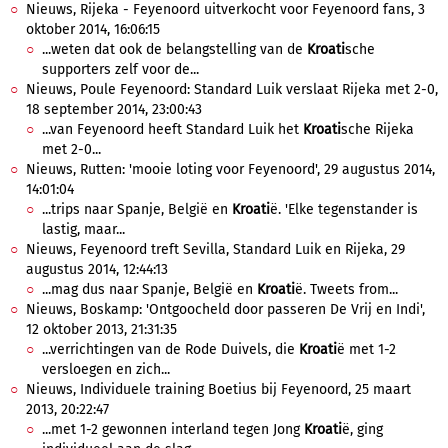
Nieuws, Rijeka - Feyenoord uitverkocht voor Feyenoord fans, 3
oktober 2014, 16:06:15
...weten dat ook de belangstelling van de
Kroati
sche
supporters zelf voor de...
Nieuws, Poule Feyenoord: Standard Luik verslaat Rijeka met 2-0,
18 september 2014, 23:00:43
...van Feyenoord heeft Standard Luik het
Kroati
sche Rijeka
met 2-0...
Nieuws, Rutten: 'mooie loting voor Feyenoord', 29 augustus 2014,
14:01:04
...trips naar Spanje, België en
Kroati
ë. 'Elke tegenstander is
lastig, maar...
Nieuws, Feyenoord treft Sevilla, Standard Luik en Rijeka, 29
augustus 2014, 12:44:13
...mag dus naar Spanje, België en
Kroati
ë. Tweets from...
Nieuws, Boskamp: 'Ontgoocheld door passeren De Vrij en Indi',
12 oktober 2013, 21:31:35
...verrichtingen van de Rode Duivels, die
Kroati
ë met 1-2
versloegen en zich...
Nieuws, Individuele training Boetius bij Feyenoord, 25 maart
2013, 20:22:47
...met 1-2 gewonnen interland tegen Jong
Kroati
ë, ging