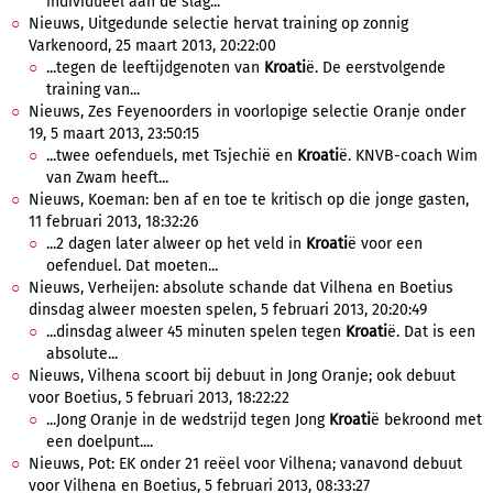
individueel aan de slag...
Nieuws, Uitgedunde selectie hervat training op zonnig
Varkenoord, 25 maart 2013, 20:22:00
...tegen de leeftijdgenoten van
Kroati
ë. De eerstvolgende
training van...
Nieuws, Zes Feyenoorders in voorlopige selectie Oranje onder
19, 5 maart 2013, 23:50:15
...twee oefenduels, met Tsjechië en
Kroati
ë. KNVB-coach Wim
van Zwam heeft...
Nieuws, Koeman: ben af en toe te kritisch op die jonge gasten,
11 februari 2013, 18:32:26
...2 dagen later alweer op het veld in
Kroati
ë voor een
oefenduel. Dat moeten...
Nieuws, Verheijen: absolute schande dat Vilhena en Boetius
dinsdag alweer moesten spelen, 5 februari 2013, 20:20:49
...dinsdag alweer 45 minuten spelen tegen
Kroati
ë. Dat is een
absolute...
Nieuws, Vilhena scoort bij debuut in Jong Oranje; ook debuut
voor Boetius, 5 februari 2013, 18:22:22
...Jong Oranje in de wedstrijd tegen Jong
Kroati
ë bekroond met
een doelpunt....
Nieuws, Pot: EK onder 21 reëel voor Vilhena; vanavond debuut
voor Vilhena en Boetius, 5 februari 2013, 08:33:27