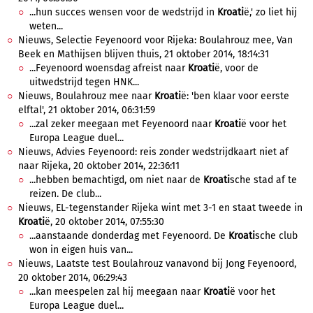
...hun succes wensen voor de wedstrijd in
Kroati
ë,' zo liet hij
weten...
Nieuws, Selectie Feyenoord voor Rijeka: Boulahrouz mee, Van
Beek en Mathijsen blijven thuis, 21 oktober 2014, 18:14:31
...Feyenoord woensdag afreist naar
Kroati
ë, voor de
uitwedstrijd tegen HNK...
Nieuws, Boulahrouz mee naar
Kroati
ë: 'ben klaar voor eerste
elftal', 21 oktober 2014, 06:31:59
...zal zeker meegaan met Feyenoord naar
Kroati
ë voor het
Europa League duel...
Nieuws, Advies Feyenoord: reis zonder wedstrijdkaart niet af
naar Rijeka, 20 oktober 2014, 22:36:11
...hebben bemachtigd, om niet naar de
Kroati
sche stad af te
reizen. De club...
Nieuws, EL-tegenstander Rijeka wint met 3-1 en staat tweede in
Kroati
ë, 20 oktober 2014, 07:55:30
...aanstaande donderdag met Feyenoord. De
Kroati
sche club
won in eigen huis van...
Nieuws, Laatste test Boulahrouz vanavond bij Jong Feyenoord,
20 oktober 2014, 06:29:43
...kan meespelen zal hij meegaan naar
Kroati
ë voor het
Europa League duel...