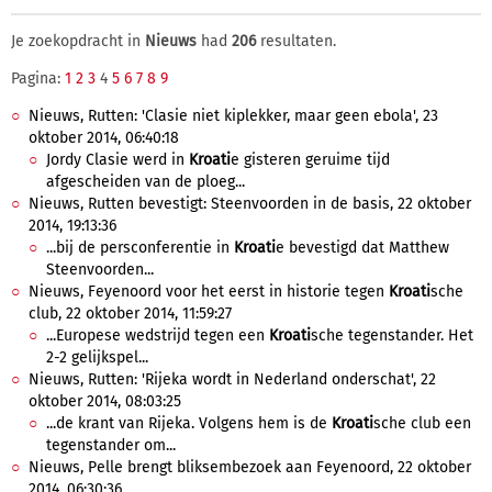
Je zoekopdracht in
Nieuws
had
206
resultaten.
Pagina:
1
2
3
4
5
6
7
8
9
Nieuws, Rutten: 'Clasie niet kiplekker, maar geen ebola', 23
oktober 2014, 06:40:18
Jordy Clasie werd in
Kroati
e gisteren geruime tijd
afgescheiden van de ploeg...
Nieuws, Rutten bevestigt: Steenvoorden in de basis, 22 oktober
2014, 19:13:36
...bij de persconferentie in
Kroati
e bevestigd dat Matthew
Steenvoorden...
Nieuws, Feyenoord voor het eerst in historie tegen
Kroati
sche
club, 22 oktober 2014, 11:59:27
...Europese wedstrijd tegen een
Kroati
sche tegenstander. Het
2-2 gelijkspel...
Nieuws, Rutten: 'Rijeka wordt in Nederland onderschat', 22
oktober 2014, 08:03:25
...de krant van Rijeka. Volgens hem is de
Kroati
sche club een
tegenstander om...
Nieuws, Pelle brengt bliksembezoek aan Feyenoord, 22 oktober
2014, 06:30:36