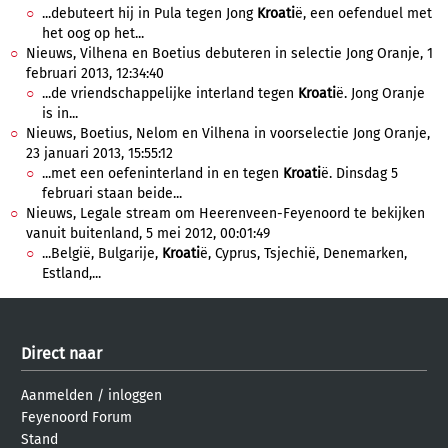
...debuteert hij in Pula tegen Jong
Kroati
ë, een oefenduel met
het oog op het...
Nieuws, Vilhena en Boetius debuteren in selectie Jong Oranje, 1
februari 2013, 12:34:40
...de vriendschappelijke interland tegen
Kroati
ë. Jong Oranje
is in...
Nieuws, Boetius, Nelom en Vilhena in voorselectie Jong Oranje,
23 januari 2013, 15:55:12
...met een oefeninterland in en tegen
Kroati
ë. Dinsdag 5
februari staan beide...
Nieuws, Legale stream om Heerenveen-Feyenoord te bekijken
vanuit buitenland, 5 mei 2012, 00:01:49
...België, Bulgarije,
Kroati
ë, Cyprus, Tsjechië, Denemarken,
Estland,...
Direct naar
Aanmelden
/
inloggen
Feyenoord Forum
Stand