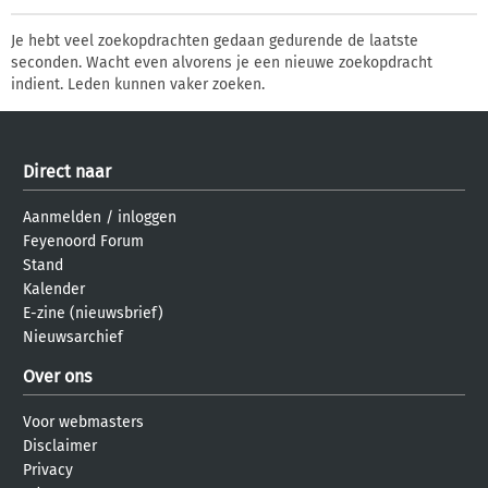
Je hebt veel zoekopdrachten gedaan gedurende de laatste
seconden. Wacht even alvorens je een nieuwe zoekopdracht
indient. Leden kunnen vaker zoeken.
Direct naar
Aanmelden
/
inloggen
Feyenoord Forum
Stand
Kalender
E-zine (nieuwsbrief)
Nieuwsarchief
Over ons
Voor webmasters
Disclaimer
Privacy