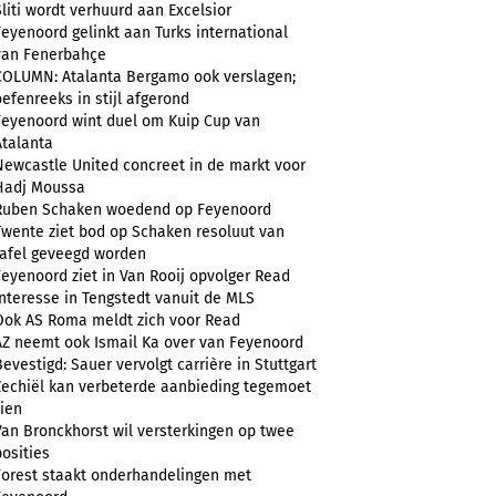
Sliti wordt verhuurd aan Excelsior
Feyenoord gelinkt aan Turks international
van Fenerbahçe
COLUMN: Atalanta Bergamo ook verslagen;
oefenreeks in stijl afgerond
Feyenoord wint duel om Kuip Cup van
Atalanta
Newcastle United concreet in de markt voor
Hadj Moussa
Ruben Schaken woedend op Feyenoord
Twente ziet bod op Schaken resoluut van
tafel geveegd worden
Feyenoord ziet in Van Rooij opvolger Read
Interesse in Tengstedt vanuit de MLS
Ook AS Roma meldt zich voor Read
AZ neemt ook Ismail Ka over van Feyenoord
Bevestigd: Sauer vervolgt carrière in Stuttgart
Zechiël kan verbeterde aanbieding tegemoet
zien
Van Bronckhorst wil versterkingen op twee
posities
Forest staakt onderhandelingen met