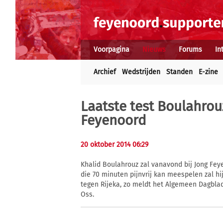
Voorpagina
Nieuws
Forums
In
Archief
Wedstrijden
Standen
E-zine
Laatste test Boulahrou
Feyenoord
20 oktober 2014 06:29
Khalid Boulahrouz zal vanavond bij Jong Fey
die 70 minuten pijnvrij kan meespelen zal h
tegen Rijeka, zo meldt het Algemeen Dagblad
Oss.