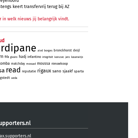
Feyenoord
Stengs keert transfervrij terug bij AZ
r in welk nieuws jij belangrijk vindt.
ud
ardipane
bronckhorst
deijl
aivd
borges
rn
hadj
infantino
fifa
givairo
integriteit
ivanusec
jans
kasanwirjo
tomba
moussa
nieuwkoop
matchday
mossad
read
sa
rigaux
sano
sjaakf
reputatie
sparta
gstedt
ueda
upporters.nl
ax.supporters.nl