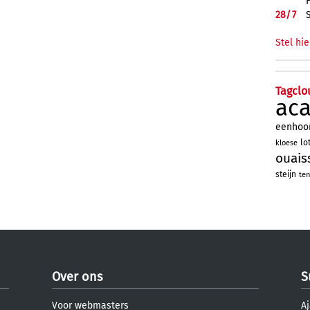
28/
7
Stel hie
Tagclo
ac
eenhoo
lo
kloese
ouais
steijn
ten
Over ons
S
Voor webmasters
Aj