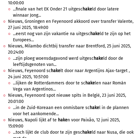
10:00:00
...finale van het EK Onder 21 uitgesc
hake
ld door latere
winnaar Jong...
Nieuws, Groningen en Feyenoord akkoord over transfer Valente,
27 juni 2025, 18:49:00
...eerst nog van zijn vakantie na uitgesc
hake
ld te zijn op het
Europees...
Nieuws, Milambo dichtbij transfer naar Brentford, 25 juni 2025,
20:24:00
...zijn ploeg woensdagavond werd uitgesc
hake
ld door de
leeftijdsgenoten van...
Nieuws, Feyenoord sc
hake
lt door naar Argentijns Ajax-target ,
24 juni 2025, 10:57:00
...lijken de Rotterdammers door te sc
hake
len naar Román
Vega van Argentinos...
Nieuws, Feyenoord spot nieuwe spits in België, 23 juni 2025,
20:01:00
...in de Zuid-Koreaan een onmisbare sc
hake
l in de plannen
voor het aankomende...
Nieuws, Napoli lijkt af te
hake
n voor Paixão, 12 juni 2025,
15:09:00
...toch lijkt de club door te zijn gesc
hake
ld naar Nusa, die ook