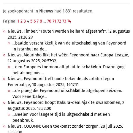
Je zoekopdracht in
Nieuws
had
1.831
resultaten.
Pagina:
1
2
3
4
5
6
7
8
...
70
71
72
73
74
Nieuws, Timber: "Fouten werden keihard afgestraft", 12 augustus
2025, 21:28:29
...baalde verschrikkelijk van de uitsc
hake
ling van Feyenoord
in Istanbul na de...
Nieuws, Mourinho flikt het wéér, Feyenoord naar Europa League,
12 augustus 2025, 20:57:32
...een Europees toernooi altijd uit te sc
hake
len. Daarin ging
het alsnog mis....
Nieuws, Feyenoord treft oude bekende als arbiter tegen
Fenerbahçe, 10 augustus 2025, 14:17:11
...de ploeg die Feyenoord uitsc
hake
lde afgelopen seizoen.
Voor Fenerbahçe...
Nieuws, Feyenoord hoopt Itakura-deal Ajax te dwarsbomen, 2
augustus 2025, 13:32:00
...Beelen voor langere tijd is uitgesc
hake
ld met een
beenbreuk.
Nieuws, COLUMN: Geen toekomst zonder zorgen, 28 juli 2025,
13:33:00