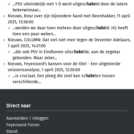
...PSV uiteindelijk met 1-0 werd uitgesc
hake
ld door de latere
bekerwinnaar...
Nieuws, Bosz over zijn bijzondere band met Beenhakker, 11 april
2025, 13:38:00
...werden we daar toen meteen door uitgesc
hake
ld. Hij heeft
toen een paar weken...
Nieuws, COLUMN: Dat viel niet mee tegen de Deventer Adelaars,
1 april 2025, 14:37:00
...die ook PSV in Eindhoven uitsc
hake
lde, aan de zegekar
gebonden. Maar zeker...
Nieuws, Feyenoord's kansen voor de titel - Een uitgebreide
seizoensanalyse, 1 april 2025, 12:30:00
...is cruciaal. Een ploeg die snel kan sc
hake
len tussen
verschillende...
Direct naar
Aanmelden
/
inloggen
Feyenoord Forum
Stand