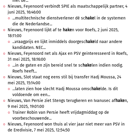
met de...
Nieuws, Feyenoord verbindt SPIE als maatschappelijk partner, 4
juni 2025, 16:46:00
...multitechnische dienstverlener dé sc
hake
l in de systemen
die de Nederlandse...
Nieuws, Feyenoord lijkt af te
hake
n voor Roefs, 2 juni 2025,
18:11:00
...vraagprijs en lijkt inmiddels doorgesc
hake
ld naar andere
kandidaten. NEC...
Nieuws, Feyenoord net als Ajax en PSV geïnteresseerd in Roefs,
31 mei 2025, 18:16:00
...in de gaten en zijn bereid snel te sc
hake
len indien nodig.
Roefs heeft...
Nieuws, Slot staat nog eens stil bij transfer Hadj Moussa, 24
mei 2025, 15:14:00
...laten zien hoe slecht Hadj Moussa omsc
hake
lde. Is dit
voldoende om een...
Nieuws, Van Persie ziet Stengs terugkeren en Ivanusec af
hake
n,
9 mei 2025, 19:01:00
Trainer Robin van Persie heeft vrijdagmiddag op de
voorbeschouwende...
Nieuws, Feyenoord won thuis al vier jaar niet meer van PSV in
de Eredivisie, 7 mei 2025, 12:54:50