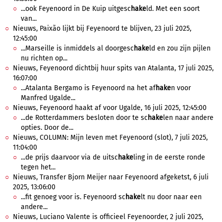
...ook Feyenoord in De Kuip uitgesc
hake
ld. Met een soort
van...
Nieuws, Paixão lijkt bij Feyenoord te blijven, 23 juli 2025,
12:45:00
...Marseille is inmiddels al doorgesc
hake
ld en zou zijn pijlen
nu richten op...
Nieuws, Feyenoord dichtbij huur spits van Atalanta, 17 juli 2025,
16:07:00
...Atalanta Bergamo is Feyenoord na het af
hake
n voor
Manfred Ugalde...
Nieuws, Feyenoord haakt af voor Ugalde, 16 juli 2025, 12:45:00
...de Rotterdammers besloten door te sc
hake
len naar andere
opties. Door de...
Nieuws, COLUMN: Mijn leven met Feyenoord (slot), 7 juli 2025,
11:04:00
...de prijs daarvoor via de uitsc
hake
ling in de eerste ronde
tegen het...
Nieuws, Transfer Bjorn Meijer naar Feyenoord afgeketst, 6 juli
2025, 13:06:00
...fit genoeg voor is. Feyenoord sc
hake
lt nu door naar een
andere...
Nieuws, Luciano Valente is officieel Feyenoorder, 2 juli 2025,