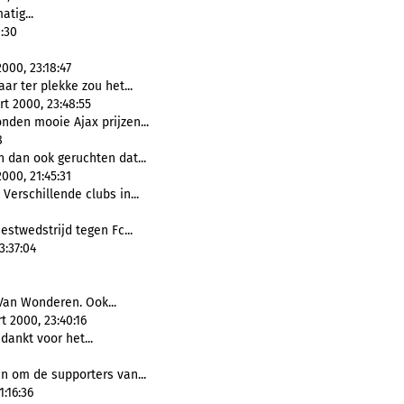
tig...
:30
000, 23:18:47
ar ter plekke zou het...
rt 2000, 23:48:55
nden mooie Ajax prijzen...
8
n dan ook geruchten dat...
000, 21:45:31
Verschillende clubs in...
eestwedstrijd tegen Fc...
3:37:04
Van Wonderen. Ook...
 2000, 23:40:16
ankt voor het...
n om de supporters van...
:16:36