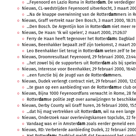
...Feyenoord en Lazio Roma in Rotter
dam
. De verdediger 
Nieuws, CL-wedstrijden Feyenoord uitverkocht, 3 maart 200
...Na de knappe overwinning van de Rotter
dam
mers in R
Nieuws, Graff vertrekt naar Den Bosch, 3 maart 2000, 18:31
...Den Bosch. De Argentijn kon in Rotter
dam
niet meer re
Nieuws, De Haan: 'Ik wil spelen', 2 maart 2000, 21:26:37
Ferry de Haan heeft tegenover het Rotter
dam
s Dagblad 
Nieuws, Beenhakker bepaalt zelf zijn toekomst, 2 maart 200
Leo Beenhakker liet terug in Rotter
dam
weten zelf te bep
Nieuws, Droomresultaat Feyenoord, 29 februari 2000, 23:44
...het zowel bij de supporters uit Rotter
dam
als bij spele
Nieuws, Interesse voor Beenhakker, 29 februari 2000, 16:40
...een functie bij de jeugd van de Rotter
dam
mers.
Nieuws, Dudek verlengt contract niet, 29 februari 2000, 12:
...te gaan op een aanbieding van de Rotter
dam
se club om
Nieuws, Bijna 1000 Feyenoordfans verwacht in Rome, 28 feb
Rotter
dam
se politie zegt over aanwijzingen te beschikke
Nieuws, Derby County wil Graff huren, 26 februari 2000, 15:
...dat hij mag vertrekken uit Rotter
dam
, wil na een lange t
Nieuws, Onderzoek naar overlevingskansen topclubs, 22 feb
Vandaag was er in Amster
dam
zoals eerder gemeld een m
Nieuws, RD: Verbeterde aanbieding Dudek, 22 februari 2000,
Het Rotter
dam
s Dagblad meldt dat Feyenoord het contra