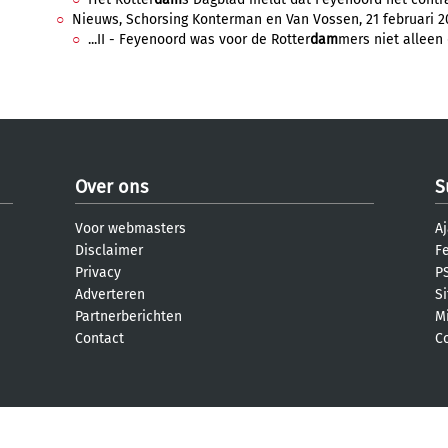
Nieuws, Schorsing Konterman en Van Vossen, 21 februari 20
...II - Feyenoord was voor de Rotter
dam
mers niet alleen 
Over ons
S
Voor webmasters
Aj
Disclaimer
F
Privacy
PS
Adverteren
S
Partnerberichten
M
Contact
C