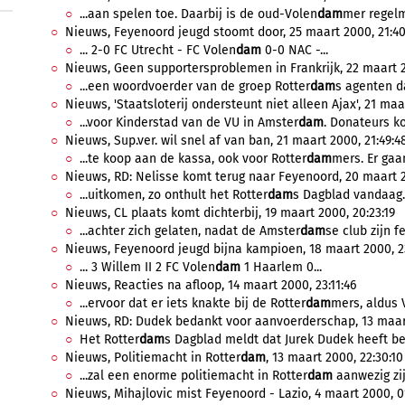
...aan spelen toe. Daarbij is de oud-Volen
dam
mer regelma
Nieuws, Feyenoord jeugd stoomt door, 25 maart 2000, 21:40
... 2-0 FC Utrecht - FC Volen
dam
0-0 NAC -...
Nieuws, Geen supportersproblemen in Frankrijk, 22 maart 2
...een woordvoerder van de groep Rotter
dam
s agenten da
Nieuws, 'Staatsloterij ondersteunt niet alleen Ajax', 21 maa
...voor Kinderstad van de VU in Amster
dam
. Donateurs ko
Nieuws, Sup.ver. wil snel af van ban, 21 maart 2000, 21:49:4
...te koop aan de kassa, ook voor Rotter
dam
mers. Er gaa
Nieuws, RD: Nelisse komt terug naar Feyenoord, 20 maart 2
...uitkomen, zo onthult het Rotter
dam
s Dagblad vandaag. 
Nieuws, CL plaats komt dichterbij, 19 maart 2000, 20:23:19
...achter zich gelaten, nadat de Amster
dam
se club zijn f
Nieuws, Feyenoord jeugd bijna kampioen, 18 maart 2000, 2
... 3 Willem II 2 FC Volen
dam
1 Haarlem 0...
Nieuws, Reacties na afloop, 14 maart 2000, 23:11:46
...ervoor dat er iets knakte bij de Rotter
dam
mers, aldus 
Nieuws, RD: Dudek bedankt voor aanvoerderschap, 13 maart
Het Rotter
dam
s Dagblad meldt dat Jurek Dudek heeft bed
Nieuws, Politiemacht in Rotter
dam
, 13 maart 2000, 22:30:10
...zal een enorme politiemacht in Rotter
dam
aanwezig zij
Nieuws, Mihajlovic mist Feyenoord - Lazio, 4 maart 2000, 01