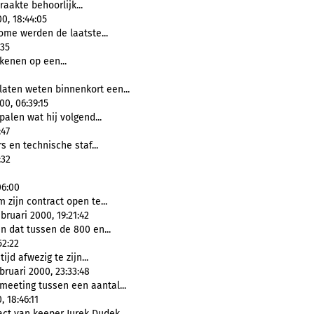
raakte behoorlijk...
0, 18:44:05
ome werden de laatste...
:35
kenen op een...
laten weten binnenkort een...
0, 06:39:15
alen wat hij volgend...
:47
rs en technische staf...
:32
06:00
 zijn contract open te...
ruari 2000, 19:21:42
n dat tussen de 800 en...
52:22
ijd afwezig te zijn...
ruari 2000, 23:33:48
eeting tussen een aantal...
 18:46:11
ct van keeper Jurek Dudek...