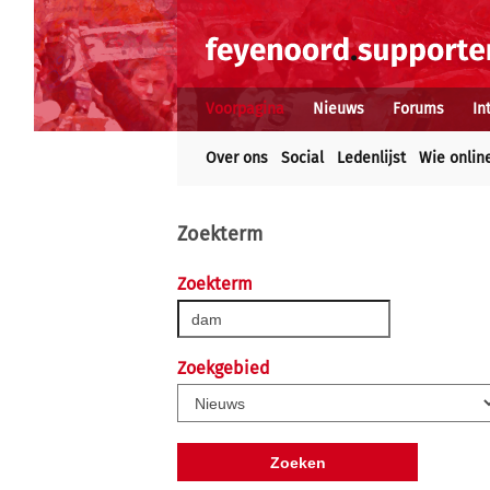
Voorpagina
Nieuws
Forums
In
Over ons
Social
Ledenlijst
Wie onlin
Zoekterm
Zoekterm
Zoekgebied