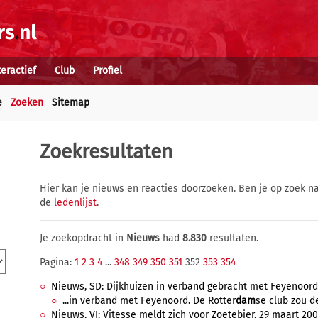
teractief
Club
Profiel
e
Zoeken
Sitemap
Zoekresultaten
Hier kan je nieuws en reacties doorzoeken. Ben je op zoek na
de
ledenlijst
.
Je zoekopdracht in
Nieuws
had
8.830
resultaten.
Pagina:
1
2
3
4
...
348
349
350
351
352
353
354
Nieuws, SD: Dijkhuizen in verband gebracht met Feyenoord, 
...in verband met Feyenoord. De Rotter
dam
se club zou de
Nieuws, VI: Vitesse meldt zich voor Zoetebier, 29 maart 200