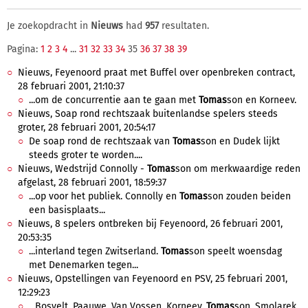
Je zoekopdracht in
Nieuws
had
957
resultaten.
Pagina:
1
2
3
4
...
31
32
33
34
35
36
37
38
39
Nieuws, Feyenoord praat met Buffel over openbreken contract,
28 februari 2001, 21:10:37
...om de concurrentie aan te gaan met
Tomas
son en Korneev.
Nieuws, Soap rond rechtszaak buitenlandse spelers steeds
groter, 28 februari 2001, 20:54:17
De soap rond de rechtszaak van
Tomas
son en Dudek lijkt
steeds groter te worden....
Nieuws, Wedstrijd Connolly -
Tomas
son om merkwaardige reden
afgelast, 28 februari 2001, 18:59:37
...op voor het publiek. Connolly en
Tomas
son zouden beiden
een basisplaats...
Nieuws, 8 spelers ontbreken bij Feyenoord, 26 februari 2001,
20:53:35
...interland tegen Zwitserland.
Tomas
son speelt woensdag
met Denemarken tegen...
Nieuws, Opstellingen van Feyenoord en PSV, 25 februari 2001,
12:29:23
...Bosvelt, Paauwe, Van Vossen, Korneev,
Tomas
son, Smolarek.