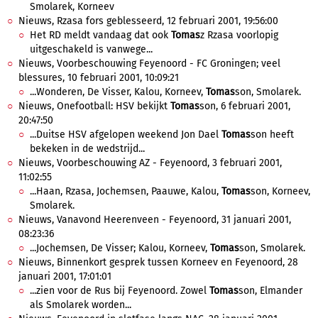
Smolarek, Korneev
Nieuws, Rzasa fors geblesseerd, 12 februari 2001, 19:56:00
Het RD meldt vandaag dat ook
Tomas
z Rzasa voorlopig
uitgeschakeld is vanwege...
Nieuws, Voorbeschouwing Feyenoord - FC Groningen; veel
blessures, 10 februari 2001, 10:09:21
...Wonderen, De Visser, Kalou, Korneev,
Tomas
son, Smolarek.
Nieuws, Onefootball: HSV bekijkt
Tomas
son, 6 februari 2001,
20:47:50
...Duitse HSV afgelopen weekend Jon Dael
Tomas
son heeft
bekeken in de wedstrijd...
Nieuws, Voorbeschouwing AZ - Feyenoord, 3 februari 2001,
11:02:55
...Haan, Rzasa, Jochemsen, Paauwe, Kalou,
Tomas
son, Korneev,
Smolarek.
Nieuws, Vanavond Heerenveen - Feyenoord, 31 januari 2001,
08:23:36
...Jochemsen, De Visser; Kalou, Korneev,
Tomas
son, Smolarek.
Nieuws, Binnenkort gesprek tussen Korneev en Feyenoord, 28
januari 2001, 17:01:01
...zien voor de Rus bij Feyenoord. Zowel
Tomas
son, Elmander
als Smolarek worden...