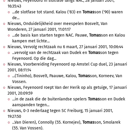
Nieuws, Feyenoord in slotfase langs NAC, 28 januari 2001,
16:35:43
...de slotfase tot stand. Kalou ('83) en
Tomas
son ('90) waren
de...
Nieuws, Onduidelijkheid over meespelen Bosvelt, Van
Wonderen, 27 januari 2001, 11:01:17
...de basis kan starten tegen NAC. Pauwe,
Tomas
son en Kalou
kampen met lichte...
Nieuws, Vervolg rechtzaak nu 6 maart, 27 januari 2001, 10:06:44
...vervolg van de rechtzaak van Dudek en
Tomas
son tegen
Feyenoord. Op die dag...
Nieuws, Voorbereiding Feyenoord op Amstel Cup duel, 23 januari
2001, 08:11:14
...(Tininho), Bosvelt, Paauwe, Kalou,
Tomas
son, Korneev, Van
Vossen.
Nieuws, Feyenoord roept Van der Herik op als getuige, 17 januari
2001, 20:09:59
...in de zaak die de buitenlandse spelers
Tomas
son en Dudek
aanspanden tegen...
Nieuws, 0-3 nederlaag tegen SC Freiburg, 15 januari 2001,
19:27:50
...Van Dieren), Connolly (55. Kornejev),
Tomas
son, Smolarek
(55. Van Vossen).