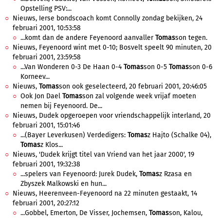
Opstelling PSV:...
Nieuws, Ierse bondscoach komt Connolly zondag bekijken, 24
februari 2001, 10:53:58
...komt dan de andere Feyenoord aanvaller
Tomas
son tegen.
Nieuws, Feyenoord wint met 0-10; Bosvelt speelt 90 minuten, 20
februari 2001, 23:59:58
...Van Wonderen 0-3 De Haan 0-4
Tomas
son 0-5
Tomas
son 0-6
Korneev...
Nieuws,
Tomas
son ook geselecteerd, 20 februari 2001, 20:46:05
Ook Jon Dael
Tomas
son zal volgende week vrijaf moeten
nemen bij Feyenoord. De...
Nieuws, Dudek opgeroepen voor vriendschappelijk interland, 20
februari 2001, 15:01:46
...(Bayer Leverkusen) Verdedigers:
Tomas
z Hajto (Schalke 04),
Tomas
z Klos...
Nieuws, 'Dudek krijgt titel van Vriend van het jaar 2000', 19
februari 2001, 19:32:38
...spelers van Feyenoord: Jurek Dudek,
Tomas
z Rzasa en
Zbyszek Malkowski en hun...
Nieuws, Heerenveen-Feyenoord na 22 minuten gestaakt, 14
februari 2001, 20:27:12
...Gobbel, Emerton, De Visser, Jochemsen,
Tomas
son, Kalou,