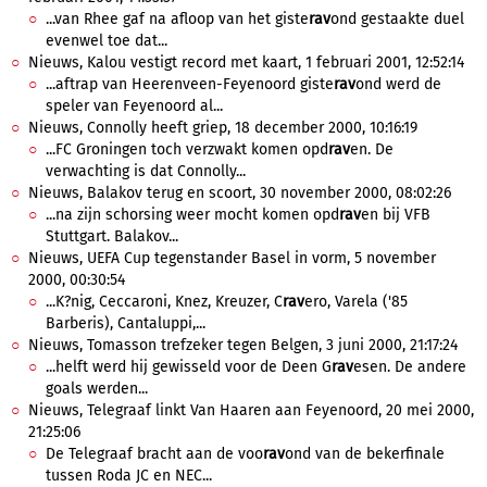
...van Rhee gaf na afloop van het giste
rav
ond gestaakte duel
evenwel toe dat...
Nieuws, Kalou vestigt record met kaart, 1 februari 2001, 12:52:14
...aftrap van Heerenveen-Feyenoord giste
rav
ond werd de
speler van Feyenoord al...
Nieuws, Connolly heeft griep, 18 december 2000, 10:16:19
...FC Groningen toch verzwakt komen opd
rav
en. De
verwachting is dat Connolly...
Nieuws, Balakov terug en scoort, 30 november 2000, 08:02:26
...na zijn schorsing weer mocht komen opd
rav
en bij VFB
Stuttgart. Balakov...
Nieuws, UEFA Cup tegenstander Basel in vorm, 5 november
2000, 00:30:54
...K?nig, Ceccaroni, Knez, Kreuzer, C
rav
ero, Varela ('85
Barberis), Cantaluppi,...
Nieuws, Tomasson trefzeker tegen Belgen, 3 juni 2000, 21:17:24
...helft werd hij gewisseld voor de Deen G
rav
esen. De andere
goals werden...
Nieuws, Telegraaf linkt Van Haaren aan Feyenoord, 20 mei 2000,
21:25:06
De Telegraaf bracht aan de voo
rav
ond van de bekerfinale
tussen Roda JC en NEC...