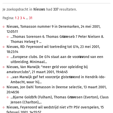
Je zoekopdracht in
Nieuws
had
337
resultaten.
Pagina:
1
2
3
4
...
31
Nieuws, Tomasson nummer 9 in Denemarken, 24 mei 2001,
12:05:11
...Thomas Sorensen 6. Thomas G
rav
eseb 7 Peter Nielsen 8.
Thomas Helveg 9 ...
Nieuws, RD: Feyenoord wil toetreding tot G14, 23 mei 2001,
18:23:14
...Europese clubs. De G14 staat aan de voo
rav
ond van een
uitbreiding. Minimaal...
Nieuws, Van Marwijk: "meer geld voor opleiding bij
amateurclubs", 21 maart 2001, 19:46:45
...van Marwijk gaf het voorzetje giste
rav
ond in Hendrik-Ido-
Ambacht, waar hij...
Nieuws, Jon Dahl Tomasson in Deense selectie, 13 maart 2001,
20:46:56
...Bjarne Goldb?k (Fulham), Thomas G
rav
esen (Everton), Claus
Jensen (Charlton),...
Nieuws, Feyenoord wil wedstrijd niet v??r PSV overspelen, 15
februari 2001, 14:55:57