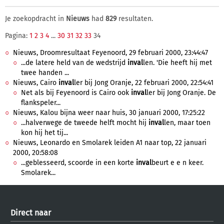
Je zoekopdracht in
Nieuws
had
829
resultaten.
Pagina:
1
2
3
4
...
30
31
32
33
34
Nieuws, Droomresultaat Feyenoord, 29 februari 2000, 23:44:47
...de latere held van de wedstrijd
inval
len. 'Die heeft hij met
twee handen ...
Nieuws, Cairo
inval
ler bij Jong Oranje, 22 februari 2000, 22:54:41
Net als bij Feyenoord is Cairo ook
inval
ler bij Jong Oranje. De
flankspeler...
Nieuws, Kalou bijna weer naar huis, 30 januari 2000, 17:25:22
...halverwege de tweede helft mocht hij
inval
len, maar toen
kon hij het tij...
Nieuws, Leonardo en Smolarek leiden A1 naar top, 22 januari
2000, 20:58:08
...geblesseerd, scoorde in een korte
inval
beurt e e n keer.
Smolarek...
Direct naar