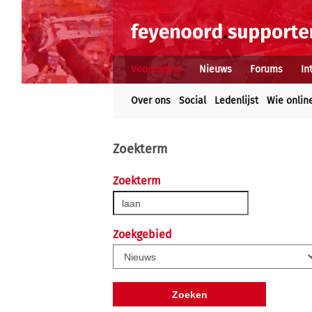
Voorpagina
Nieuws
Forums
In
Over ons
Social
Ledenlijst
Wie onlin
Zoekterm
Zoekterm
Zoekgebied