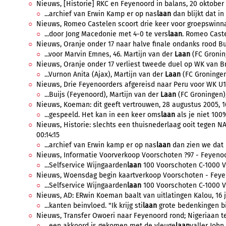
Nieuws, [Historie] RKC en Feyenoord in balans, 20 oktober 2
...archief van Erwin Kamp er op nas
laan
dan blijkt dat in
Nieuws, Romeo Castelen scoort drie keer voor groepswinnaa
...door Jong Macedonie met 4-0 te vers
laan
. Romeo Caste
Nieuws, Oranje onder 17 naar halve finale ondanks rood Bu
...voor Marvin Emnes, 46. Martijn van der
Laan
(FC Groning
Nieuws, Oranje onder 17 verliest tweede duel op WK van Bra
...Vurnon Anita (Ajax), Martijn van der
Laan
(FC Groningen)
Nieuws, Drie Feyenoorders afgereisd naar Peru voor WK U17
...Buijs (Feyenoord), Martijn van der
Laan
(FC Groningen), 
Nieuws, Koeman: dit geeft vertrouwen, 28 augustus 2005, 16
...gespeeld. Het kan in een keer oms
laan
als je niet 100% 
Nieuws, Historie: slechts een thuisnederlaag ooit tegen NAC
00:14:15
...archief van Erwin kamp er op nas
laan
dan zien we dat 
Nieuws, Informatie Voorverkoop Voorschoten ?97 - Feyenoor
...Selfservice Wijngaarden
laan
100 Voorschoten C-1000 Vo
Nieuws, Woensdag begin kaartverkoop Voorschoten - Feyenoo
...Selfservice Wijngaarden
laan
100 Voorschoten C-1000 Vo
Nieuws, AD: ERwin Koeman baalt van uitlatingen Kalou, 16 ju
...kanten beinvloed. "Ik krijg sti
laan
grote bedenkingen bi
Nieuws, Transfer Owoeri naar Feyenoord rond; Nigeriaan tek
...een akkoord is gekomen met de vleuge
laan
valler John