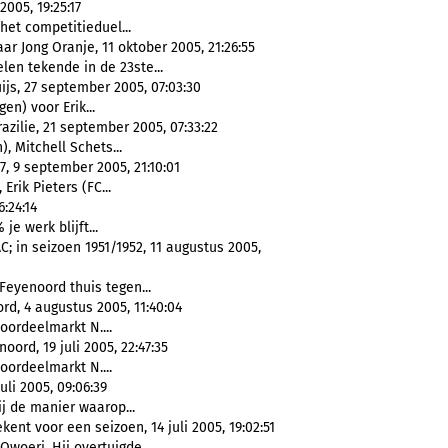
005, 19:25:17
 het competitieduel...
r Jong Oranje, 11 oktober 2005, 21:26:55
len tekende in de 23ste...
ijs, 27 september 2005, 07:03:30
en) voor Erik...
zilie, 21 september 2005, 07:33:22
, Mitchell Schets...
, 9 september 2005, 21:10:01
Erik Pieters (FC...
:24:14
je werk blijft...
; in seizoen 1951/1952, 11 augustus 2005,
Feyenoord thuis tegen...
d, 4 augustus 2005, 11:40:04
ordeelmarkt N....
rd, 19 juli 2005, 22:47:35
ordeelmarkt N....
li 2005, 09:06:39
j de manier waarop...
ent voor een seizoen, 14 juli 2005, 19:02:51
 Owoeri. Hij overtuigde...