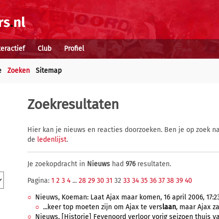
teractief
Club
Profiel
e
Zoeken
Sitemap
Zoekresultaten
Hier kan je nieuws en reacties doorzoeken. Ben je op zoek na
de
ledenlijst
.
Je zoekopdracht in
Nieuws
had
976
resultaten.
Pagina:
1
2
3
4
...
28
29
30
31
32
33
34
35
36
37
38
39
40
Nieuws, Koeman: Laat Ajax maar komen, 16 april 2006, 17:2
...keer top moeten zijn om Ajax te vers
laan
, maar Ajax za
Nieuws, [Historie] Feyenoord verloor vorig seizoen thuis va