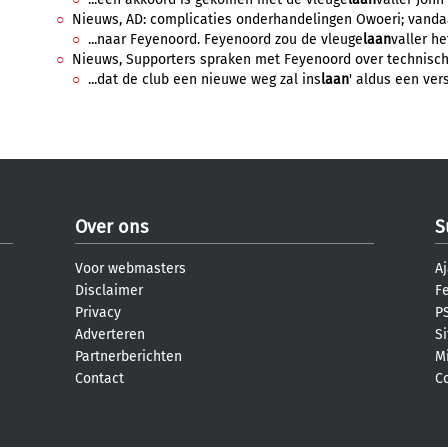
Nieuws, AD: complicaties onderhandelingen Owoeri; vandaag 
...naar Feyenoord. Feyenoord zou de vleuge
laan
valler he
Nieuws, Supporters spraken met Feyenoord over technisch be
...dat de club een nieuwe weg zal ins
laan
' aldus een vers
Over ons
S
Voor webmasters
Aj
Disclaimer
F
Privacy
PS
Adverteren
S
Partnerberichten
M
Contact
C