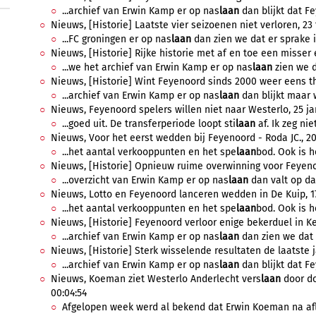
...archief van Erwin Kamp er op nas
laan
dan blijkt dat Fe
Nieuws, [Historie] Laatste vier seizoenen niet verloren, 23 f
...FC groningen er op nas
laan
dan zien we dat er sprake i
Nieuws, [Historie] Rijke historie met af en toe een misser 
...we het archief van Erwin Kamp er op nas
laan
zien we da
Nieuws, [Historie] Wint Feyenoord sinds 2000 weer eens thui
...archief van Erwin Kamp er op nas
laan
dan blijkt maar 
Nieuws, Feyenoord spelers willen niet naar Westerlo, 25 jan
...goed uit. De transferperiode loopt sti
laan
af. Ik zeg nie
Nieuws, Voor het eerst wedden bij Feyenoord - Roda JC., 20 
...het aantal verkooppunten en het spe
laan
bod. Ook is h
Nieuws, [Historie] Opnieuw ruime overwinning voor Feyenoo
...overzicht van Erwin Kamp er op nas
laan
dan valt op dat
Nieuws, Lotto en Feyenoord lanceren wedden in De Kuip, 17 
...het aantal verkooppunten en het spe
laan
bod. Ook is h
Nieuws, [Historie] Feyenoord verloor enige bekerduel in Ke
...archief van Erwin Kamp er op nas
laan
dan zien we dat 
Nieuws, [Historie] Sterk wisselende resultaten de laatste 
...archief van Erwin Kamp er op nas
laan
dan blijkt dat Fe
Nieuws, Koeman ziet Westerlo Anderlecht vers
laan
door do
00:04:54
Afgelopen week werd al bekend dat Erwin Koeman na aflo