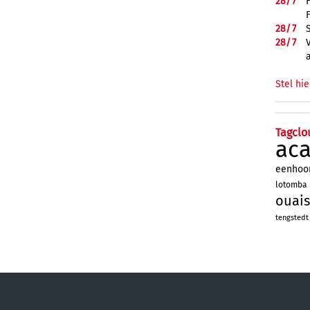
28/
7
28/
7
28/
7
Stel hie
Tagclo
ac
eenhoo
lotomba
ouais
tengstedt