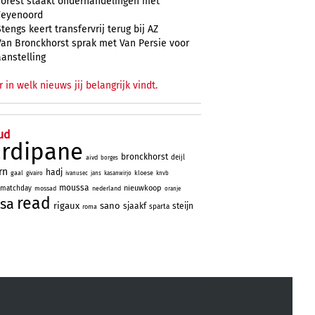
Forest staakt onderhandelingen met
Feyenoord
Stengs keert transfervrij terug bij AZ
Van Bronckhorst sprak met Van Persie voor
aanstelling
r in welk nieuws jij belangrijk vindt.
ud
ardipane
bronckhorst
deijl
aivd
borges
rn
hadj
gaal
kloese
givairo
ivanusec
jans
kasanwirjo
knvb
moussa
nieuwkoop
matchday
mossad
nederland
oranje
read
sa
rigaux
sano
sjaakf
steijn
sparta
roma