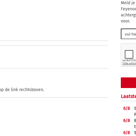
Meld je
Feyenoo
achterg
voor.
op de link rechtsboven.
Laatst
6/
8
6/
8
6/
8