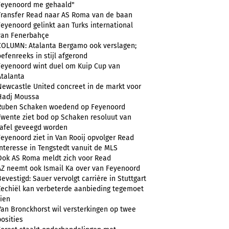
Feyenoord me gehaald"
Transfer Read naar AS Roma van de baan
Feyenoord gelinkt aan Turks international
van Fenerbahçe
COLUMN: Atalanta Bergamo ook verslagen;
oefenreeks in stijl afgerond
Feyenoord wint duel om Kuip Cup van
Atalanta
Newcastle United concreet in de markt voor
Hadj Moussa
Ruben Schaken woedend op Feyenoord
Twente ziet bod op Schaken resoluut van
tafel geveegd worden
Feyenoord ziet in Van Rooij opvolger Read
Interesse in Tengstedt vanuit de MLS
Ook AS Roma meldt zich voor Read
AZ neemt ook Ismail Ka over van Feyenoord
Bevestigd: Sauer vervolgt carrière in Stuttgart
Zechiël kan verbeterde aanbieding tegemoet
zien
Van Bronckhorst wil versterkingen op twee
posities