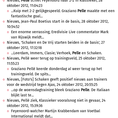
Nieuws,
Pelle
schiet Feyenoord naar 2-2 in Klassieker, 28
oktober 2012, 11:04:23
...Kuip met 2-2 gelijkgespeeld. Graziano
Pelle
maakte met een
fantastische goal...
Nieuws, Jean-Paul Boetius start in de basis, 28 oktober 2012,
10:54:52
Een enorme verrassing, Eredivisie Live commentator Mark
van Rijswijk meldt...
Nieuws, 'Schaken en De Vrij starten beiden in de basis', 27
oktober 2012, 17:32:18
...Leerdam, Immers, Clasie; Verhoek,
Pelle
en Schaken.
Nieuws, Pellè weer terug op trainingsveld, 25 oktober 2012,
11:55:23
Graziano Pellè keerde donderdag al weer terug op het
trainingsveld. De spits...
Nieuws, [Foto's] Schaken geeft positief nieuws aan trainers
voor de wedstrijd tegen Ajax, 24 oktober 2012, 20:55:25
...op de woensdagtraining bleek Graziano
Pelle
. De Italiaan
blijkt last te...
Nieuws, Pellè ziek, Klassieker vooralsnog niet in gevaar, 24
oktober 2012, 15:39:36
Feyenoord-watcher Martijn Krabbendam van Voetbal
International meldt dat...