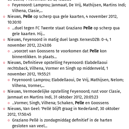
Feyenoord: Lamprou; Janmaat, De Vrij, Mathijsen, Martins Indi;
Vilhena, Clasie,...
Nieuws,
Pelle
op scherp qua gele kaarten, 4 november 2012,
10:30:10
...duel tegen FC Twente staat Graziano
Pelle
op scherp qua
gele kaarten. Hij...
Nieuws, Feyenoord in matig duel langs XerxesDZB: 0-4, 1
november 2012, 22:43:06
...voorzet van Goossens te voorkomen dat
Pelle
kon
binnentikken. In plaats...
Nieuws, Definitieve opstelling Feyenoord: Elabdellaoui
rechtsback, Vilhena, Vormer en Singh op middenveld, 1
november 2012, 19:55:21
Feyenoord: Lamprou; Elabdellaoui, De Vrij, Mathijsen, Nelom;
Vilhena, Vormer,...
Nieuws, Vermoedelijke opstelling Feyenoord; rust voor Clasie,
Janmaat en Martins Indi, 31 oktober 2012, 20:05:23
...Vormer, Singh, Vilhena; Schaken,
Pelle
en Goossens
Nieuws, Van Geel: 'Pellè blijft graag in Nederland', 30 oktober
2012, 17:50:45
Graziano Pellè is zondagmiddag definitief in de harten
gesloten van veel...