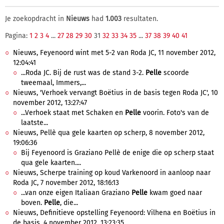
Je zoekopdracht in
Nieuws
had
1.003
resultaten.
Pagina:
1
2
3
4
...
27
28
29
30
31
32
33
34
35
...
37
38
39
40
41
Nieuws, Feyenoord wint met 5-2 van Roda JC, 11 november 2012,
12:04:41
...Roda JC. Bij de rust was de stand 3-2.
Pelle
scoorde
tweemaal, Immers,...
Nieuws, 'Verhoek vervangt Boëtius in de basis tegen Roda JC', 10
november 2012, 13:27:47
...Verhoek staat met Schaken en
Pelle
voorin. Foto's van de
laatste...
Nieuws, Pellè qua gele kaarten op scherp, 8 november 2012,
19:06:36
Bij Feyenoord is Graziano Pellè de enige die op scherp staat
qua gele kaarten....
Nieuws, Scherpe training op koud Varkenoord in aanloop naar
Roda JC, 7 november 2012, 18:16:13
...van onze eigen Italiaan Graziano
Pelle
kwam goed naar
boven.
Pelle
, die...
Nieuws, Definitieve opstelling Feyenoord: Vilhena en Boëtius in
de basis, 4 november 2012, 13:23:35